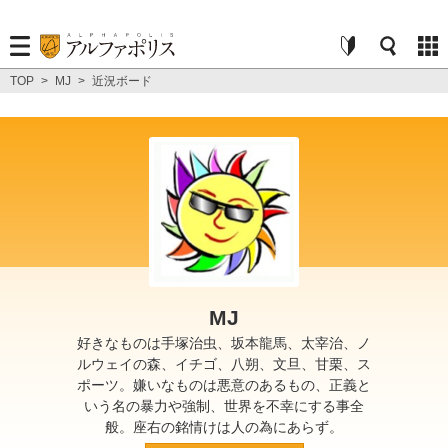
TOP
>
MJ
>
近況ボード
MJ
好きなものは手塚治虫、坂本龍馬、太宰治、ノ
ルウェイの森、イチゴ、八朔、文旦、甘栗、ス
ポーツ。嫌いなものは悪意のあるもの、正義と
いう名の暴力や強制、世界を不幸にする事全
般。座右の銘情けは人の為にあらず。