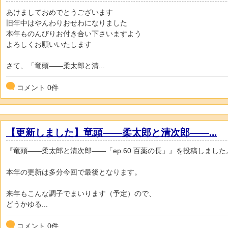
あけましておめでとうございます
旧年中はやんわりおせわになりました
本年ものんびりお付き合い下さいますよう
よろしくお願いいたします
さて、「竜頭――柔太郎と清...
コメント
0
件
【更新しました】竜頭――柔太郎と清次郎――...
『竜頭――柔太郎と清次郎――「ep.60 百薬の長」』を投稿しました
本年の更新は多分今回で最後となります。
来年もこんな調子でまいります（予定）ので、
どうかゆる...
コメント
0
件