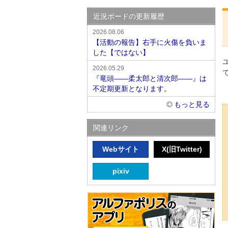
近況ボードの更新履歴
2026.08.06
【活動の報告】右手に火傷を負いま
した【ではない】
2026.05.29
『竜頭――柔太郎と清次郎――』は
不定期更新となります。
もっと見る
関連リンク
Webサイト
X(旧Twitter)
pixiv