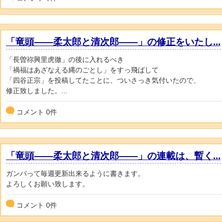
「竜頭――柔太郎と清次郎――」の修正をいたし...
「長曽祢興里虎徹」の後に入れるべき
「禍福はあざなえる縄のごとし」をすっ飛ばして
「四谷正宗」を投稿してたことに、ついさっき気付いたので、
修正致しました。...
コメント
0
件
「竜頭――柔太郎と清次郎――」の連載は、暫く...
ガンバって毎週更新出来るように書きます。
よろしくお願い致します。
コメント
0
件