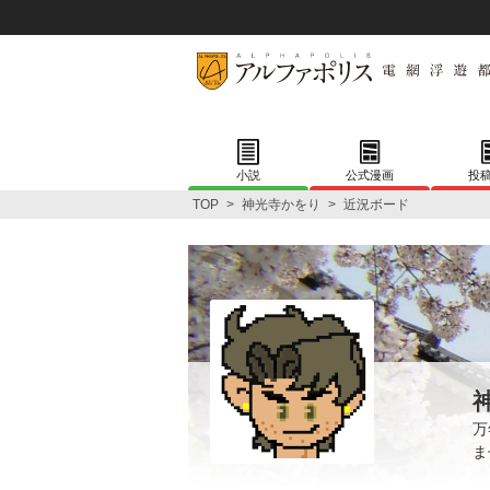
小説
公式漫画
投
TOP
>
神光寺かをり
>
近況ボード
万
ま