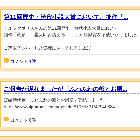
第11回歴史・時代小説大賞において、拙作「...
アルファポリスさんの第11回歴史・時代小説大賞において、
拙作「竜頭――柔太郎と清次郎―― 」が奨励賞を頂戴いたしました
ご声援下さいました皆様に深く御礼申し上げ...
コメント
1件
ご報告が遅れましたが「ふわふわの熊とお殿...
短編時代劇「ふわふわの熊とお殿様」完結しました。
https://www.alphapolis.co.jp/novel/281055331/42940684
コメント
0
件