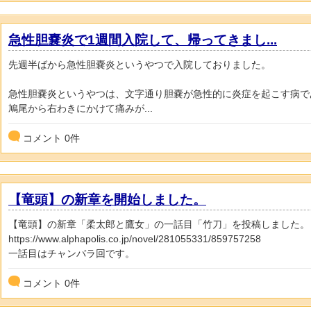
急性胆嚢炎で1週間入院して、帰ってきまし...
先週半ばから急性胆嚢炎というやつで入院しておりました。
急性胆嚢炎というやつは、文字通り胆嚢が急性的に炎症を起こす病で
鳩尾から右わきにかけて痛みが...
コメント
0
件
【竜頭】の新章を開始しました。
【竜頭】の新章「柔太郎と鷹女」の一話目「竹刀」を投稿しました。
https://www.alphapolis.co.jp/novel/281055331/859757258
一話目はチャンバラ回です。
コメント
0
件