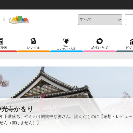
Web
稿漫画
レンタル
絵本ひろば
ビジ
コンテンツ大賞
神光寺かをり
年予選落ち、やんわり闘病中な婆さん。読んだものに【感想・レビュー
せん（書けません）】