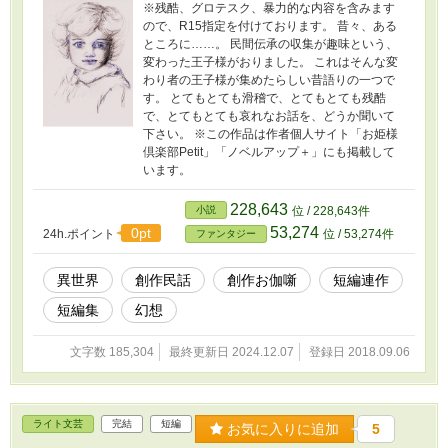
※残酷、グロテスク、暴力的な内容を含みます
ので、R15指定を付けております。 昔々、ある
ところに……。 民間伝承の収集が趣味という、
変わった王子様がおりました。 これはそんな変
わり者の王子様が集めたらしい昔語りの一つで
す。 とてもとても滑稽で、とてもとても残酷
で、とてもとても哀れなお話を、どうか聞いて
下さい。 ※この作品は作者個人サイト「お姫様
倶楽部Petit」「ノベルアップ＋」にも掲載して
います。
228,643
小説
位 / 228,643件
53,274
0pt
24h.ポイント
位 / 53,274件
ファンタジー
異世界
創作民話
創作お伽噺
短編連作
短編集
幻想
文字数 185,304
最終更新日 2024.12.07
登録日 2018.09.06
ライト文芸
完結
短編
お気に入りに追加
5