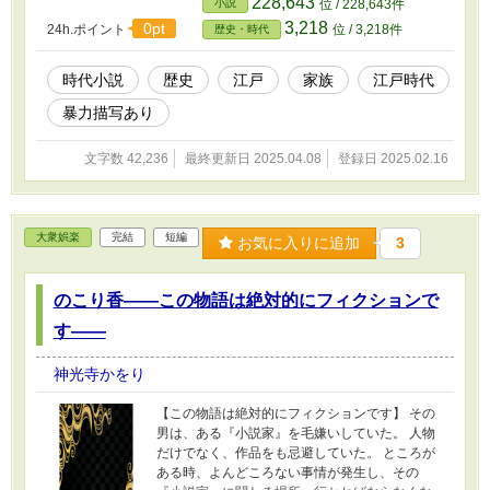
228,643
小説
位 / 228,643件
い。 ※この作品は江戸時代を舞台にしたフィク
3,218
0pt
24h.ポイント
位 / 3,218件
歴史・時代
ションであり、当時の社会や文化を描写するに
あたり、歴史的背景に基づいた表現や描写が含
まれています。 ※「長吏」「門付け」「丹波の
時代小説
歴史
江戸
家族
江戸時代
荒熊」「傀儡師」「女鳥追い」「門説経」「歌
暴力描写あり
祭文」「皮座」「犬拾」「物乞い」などの職業
や、身体的特徴に関する記述には、当時の価値
観や慣習を反映したものがありますが、これら
文字数 42,236
最終更新日 2025.04.08
登録日 2025.02.16
は現代の価値観や倫理観とは異なる場合があり
ます。 ※これらの表現は、物語の時代背景を忠
実に再現するためのものであり、差別や偏見を
助長する意図は一切ございません。 ※読者の皆
大衆娯楽
完結
短編
お気に入りに追加
3
様には、こうした歴史的文脈をご理解いただき
つつ、本作をお楽しみいただければ幸いです。
※万が一、不快な印象を与える表現がございま
のこり香――この物語は絶対的にフィクションで
したら、著者として深くお詫び申し上げます。
す――
神光寺かをり
【この物語は絶対的にフィクションです】 その
男は、ある『小説家』を毛嫌いしていた。 人物
だけでなく、作品をも忌避していた。 ところが
ある時、よんどころない事情が発生し、その