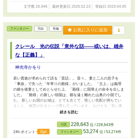
文字数 26,946
最終更新日 2026.02.23
登録日 2020.04.05
ファンタジー
完結
長編
お気に入りに追加
1
クレール 光の伝説「意外な話――或いは、雄弁
な【正義】」
神光寺かをり
若い貴族が求められて語る「昔話」。 昔々。 妻と二人の息子を
「事故」で失った「年寄りの殿様」がいました。 「主上」は義理
の娘を後妻としてめとらせた上、「殿様」に国替えの命令を出しま
した。 「殿様」の新しい領国は、都を遠く離れた山奥の小国でし
た。 新しいお国のお城は、とても古くて、怪しい気配が満ちてい
ました。 幽霊が出るという噂も立っています。 おびえる「若い奥
方さま」のために、「年寄りの殿様」は新しくお城を普請しまし
た。 素晴らしいお城ができあがりました。お引っ越しをした殿様
が、 「何人たりとも古いお城には近付かぬように」 と命じたの
228,643
小説
位 / 228,643件
で、古いお城は無人の「幽霊屋敷」になりました。 しばらく経っ
53,274
0pt
24h.ポイント
位 / 53,274件
ファンタジー
て、「年寄りの殿様」と「若い奥方さま」の間に、一人の「若君」