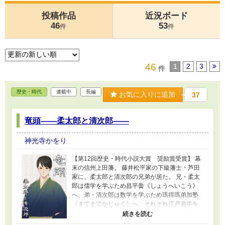
投稿作品
近況ボード
46
53
件
件
46
1
2
3
件
歴史・時代
連載中
長編
お気に入りに追加
37
竜頭――柔太郎と清次郎――
神光寺かをり
【第12回歴史・時代小説大賞 奨励賞受賞】 幕
末の信州上田藩。 藤井松平家の下級藩士・芦田
家に、柔太郎と清次郎の兄弟が居た。 兄・柔太
郎は儒学を学ぶため昌平黌《しょうへいこう》
へ、弟・清次郎は数学を学ぶため瑪得瑪弟加塾
《まてまてかじゅく》へ、それぞれ江戸遊学を
した。 嘉永6年（1853年）、兄弟は十日の休暇
をとって、浦賀まで「黒船の大きさを測定す