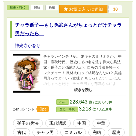
歴史・時代
完結
長編
お気に入りに追加
38
チャラ孫子―もし孫武さんがちょっとだけチャラ
男だったら―
神光寺かをり
チャラいインテリか。 陽キャのミリオタか。 中
国・春秋時代。 歴史にその名を遺す偉大な兵法
家・孫子こと孫武さんが、自らの兵法を軽ーく
レクチャー！ 風林火山って結局なんなの？ 呉越
同舟ってどういう意味？ ちょっとだけ……ほん
のちょっとだけ「チャラ男」な孫武さんによ
る、 軽薄な現代語訳「孫子の兵法」です。 ※直
訳ではなく、意訳な雰囲気でお送りいたしてお
ります。 ※この作品は、ノベルデイズ、pixiv小
228,643
小説
位 / 228,643件
説で公開中の同名作に、修正加筆を施した物で
3,218
0pt
24h.ポイント
位 / 3,218件
歴史・時代
す。 ※この作品は、ノベルアップ＋、小説家に
なろうでも公開しています。
孫子の兵法
現代語訳
中国
中華
古代
チャラ男
コミカル
完結
歴史