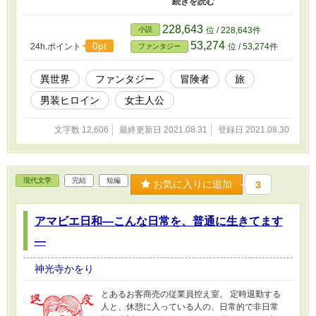
勢力域を広げる魔物を、人知れず倒す「狩
人」。 動く死体を死人の命で倒す者たち。 彼ら
は今日も大陸をさまよう。 そしてたどり着いた
228,643
小説
位 / 228,643件
先は、中堅地方都市ツオイク――。 この都市の
53,274
0pt
24h.ポイント
位 / 53,274件
ファンタジー
教区長が手に入れたのは、古の忠臣にゆかりあ
る宝珠【アーム】。 それを手にすれば強大な力
を得られる。 人々を守りたいと願う心は、しか
異世界
ファンタジー
冒険者
旅
し魔につけ込まれた。 他人の心を飲み込んだ
男装ヒロイン
女主人公
「触手」が、旅の剣士クレールにからみつく。
文字数 12,606
最終更新日 2021.08.31
登録日 2021.08.30
現代文学
完結
短編
お気に入りに追加
3
アマビエ日和―こんな日常を、普通に生きてます
―
神光寺かをり
とあるお客商売の従業員控え室。 定時退勤する
人と、休憩に入っている人の、日常的で非日常