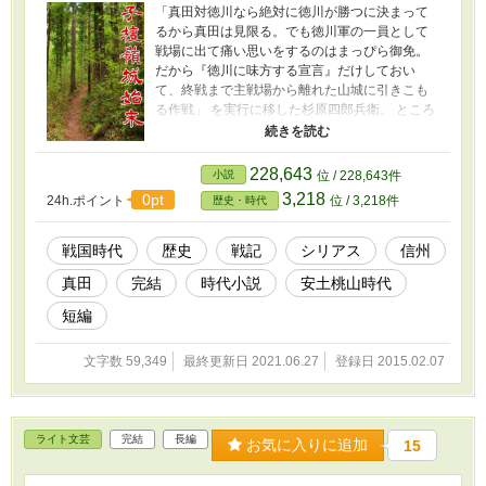
「真田対徳川なら絶対に徳川が勝つに決まって
るから真田は見限る。でも徳川軍の一員として
戦場に出て痛い思いをするのはまっぴら御免。
だから『徳川に味方する宣言』だけしておい
て、終戦まで主戦場から離れた山城に引きこも
る作戦」 を実行に移した杉原四郎兵衛。 ところ
が、戦から半月ほど経過したのに「勝ったはず
の徳川」からの使者が来ない。 それもそのは
ず。実は徳川軍はあっさり負けてしまっていた
228,643
小説
位 / 228,643件
のだ！ やがて、四郎兵衛たちの籠もる山城に、
3,218
0pt
24h.ポイント
位 / 3,218件
歴史・時代
真田の若殿が率いる一軍が迫り来る。 兵糧もや
る気も尽きた四郎兵衛たちの運命や如何に。 ----
------✂---------- ※今作は、旧作【子檀嶺城戦記】
戦国時代
歴史
戦記
シリアス
信州
をリライトしたものとなります。 旧作をお読
真田
完結
時代小説
安土桃山時代
みいただいた皆様も、改めてご一読いただけれ
ば幸いです。 ----------✂---------- 真田昌幸が「占
短編
拠」する信州上田城へ向かって、徳川軍が攻め
寄せる。 上州沼田の領有権争いから持ち上がっ
文字数 59,349
最終更新日 2021.06.27
登録日 2015.02.07
た真田と徳川（＆北条）の闘争は、真田の本拠
地での大規模戦闘に発展した。 昌幸の嫡男・源
三郎信幸は、父に命じられた通りに伏兵部隊を
率いて支城へ詰めた。 同じ頃、二十名ほどの男
ライト文芸
完結
長編
たちが、主戦場から遠く離れた子檀嶺（こまゆ
お気に入りに追加
15
み）岳の古城に入った。塩田平の地侍・杉原四
郎兵衛の一党である。 真田と徳川の圧倒的戦力