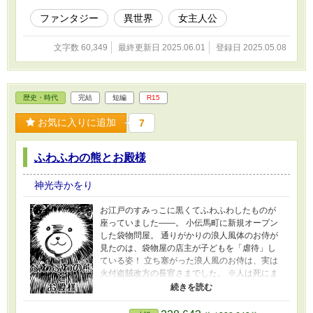
が生まれました。 成長した「若君」はある夜、お父上が絶対に近
づいてはならぬと言うそのお城に、そっと入っていったのです。
ファンタジー
異世界
女主人公
※時間軸的には「いにしえの【世界】」少し後になります。
文字数 60,349
最終更新日 2025.06.01
登録日 2025.05.08
歴史・時代
完結
短編
R15
お気に入りに追加
7
ふわふわの熊とお殿様
神光寺かをり
お江戸のすみっこに黒くてふわふわしたものが
座っていました――。 小伝馬町に新規オープン
した袋物問屋。 通りがかりの浪人風体のお侍が
見たのは、袋物屋の店主が子どもを「虐待」し
ている姿！ 立ち塞がった浪人風のお侍は、実は
火付盗賊改方の長官さまでした。 ※人は死にま
せんが、人間と動物に危害が加えられる暴力的
シーンがあります。 ※実在した人物が登場しま
すが、あくまでも時代劇です。ご了承くださ