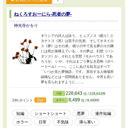
ねくろすおーにら-死者の夢-
神光寺かをり
ギリシアの詩人は詠う。 ヒュプノス《眠り》と
タナトス《死》は双子の兄弟。 そしてオネイロ
ス《夢》はその弟。 眠りの中で見る夢のその隣
には死が身構えている。 その夢は、幻想《パン
タソス》か、それとも空想《モルペウス》であ
ろうか。 いや、それはまごう事なき恐怖《ポベ
ートール》――。 ここにあげる短文はすべて
「いつか見た夢物語」です。 実在する人物場所
組織などとは一切関係ありません。 今宵も良い
夢を見られますように……。
228,643
小説
位 / 228,643件
8,499
0pt
24h.ポイント
位 / 8,499件
ホラー
短編
ショートショート
悪夢
連作短編
ホラー
日常
不気味
薄ら寒い