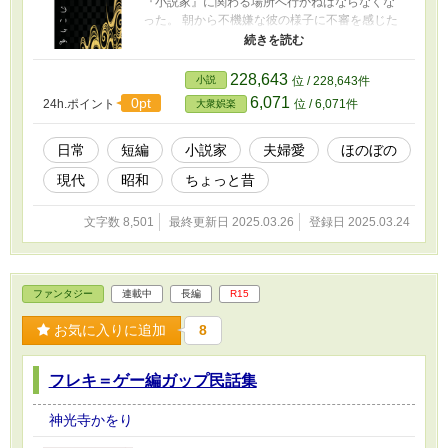
『小説家』に関わる場所へ行かねばならなくな
った。 朝から不機嫌な彼の様子に不審を感じた
細君は……。 ※この物語はフィクションです。
実在の人物・団体・事件・列車ダイヤなどとは
一切関係ありません。ええ、ありませんとも。
228,643
小説
位 / 228,643件
※この作品は、作者個人サイト・小説家になろ
6,071
0pt
24h.ポイント
位 / 6,071件
大衆娯楽
う・ノベルアッププラスでも公開しています。
日常
短編
小説家
夫婦愛
ほのぼの
現代
昭和
ちょっと昔
文字数 8,501
最終更新日 2025.03.26
登録日 2025.03.24
ファンタジー
連載中
長編
R15
お気に入りに追加
8
フレキ＝ゲー編ガップ民話集
神光寺かをり