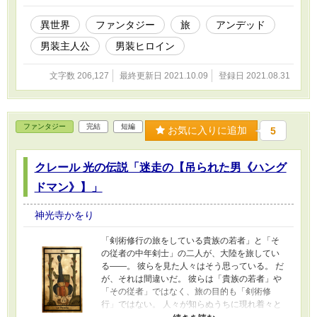
芝居小屋に招いた。 この一座の芝居「戦乙女ク
ラリス」の「原作」が皇弟フレキの手による資
異世界
ファンタジー
旅
アンデッド
料であると言うマイヤーにクレールとブライト
男装主人公
男装ヒロイン
は不信感を抱く。 一方「勅使」の宿舎では怪し
い儀式が執り行われていた。 ※この作品は作者
個人サイト、小説家になろう、ノベルアップ＋
文字数 206,127
最終更新日 2021.10.09
登録日 2021.08.31
でも公開しています。
ファンタジー
完結
短編
お気に入りに追加
5
クレール 光の伝説「迷走の【吊られた男《ハング
ドマン》】」
神光寺かをり
「剣術修行の旅をしている貴族の若者」と「そ
の従者の中年剣士」の二人が、大陸を旅してい
る――。 彼らを見た人々はそう思っている。 だ
が、それは間違いだ。 彼らは「貴族の若者」や
「その従者」ではなく、旅の目的も「剣術修
行」ではない。 人々が知らぬうちに現れ着々と