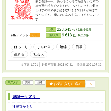
的な会話――。 あっちこっちで起きないはずの
出来事が起きていますが、 あっちこっちで起き
るはずの出来事が起きないままで日々が過ぎて
ゆくのです。 ※このおはなしはフィクションで
す。
228,643
小説
位 / 228,643件
9,613
0pt
24h.ポイント
位 / 9,613件
現代文学
ほっこり
じんわり
短編
日常
生きる
社会人
文字数 1,701
最終更新日 2021.07.31
登録日 2021.07.31
現代文学
完結
短編
お気に入りに追加
5
屈狸ークズリ―
神光寺かをり