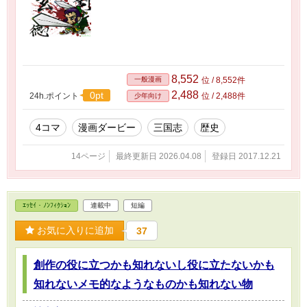
8,552
一般漫画
位 / 8,552件
2,488
0pt
24h.ポイント
位 / 2,488件
少年向け
4コマ
漫画ダービー
三国志
歴史
14ページ
最終更新日 2026.04.08
登録日 2017.12.21
ｴｯｾｲ・ﾉﾝﾌｨｸｼｮﾝ
連載中
短編
お気に入りに追加
37
創作の役に立つかも知れないし役に立たないかも
知れないメモ的なようなものかも知れない物