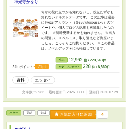
神光寺かをり
何かの役に立つかも知れないし、役立たずかも
知れないテキストデータです。 この記事は過去
にTwitterアカウント（＠syufutosousaku）のツ
イートや、個人ブログの記事を再編集したもの
です。 ※随時更新するかも知れません。 ※当方
の間違い、スペルミス、取り違えなど御座いま
したら、こっそりご指摘ください。 ※この作品
は、ノベルアップ＋にも掲載しています。
12,962
小説
位 / 228,643件
228
71pt
24h.ポイント
位 / 8,860件
ｴｯｾｲ・ﾉﾝﾌｨｸｼｮﾝ
資料
エッセイ
文字数 59,986
最終更新日 2026.03.11
登録日 2020.07.29
ホラー
完結
短編
お気に入りに追加
4