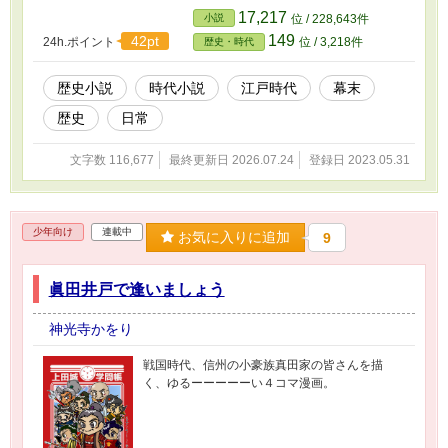
る」ための旅に向かう。 品川宿で待ち合わせを
17,217
小説
位 / 228,643件
した兄弟であったが、弟・清次郎は約束の時間
149
42pt
24h.ポイント
位 / 3,218件
歴史・時代
までにはやってこなかった。 時は経ち――。
兄・柔太郎は学問を終えて帰郷し、藩校で教鞭
を執るようになった。 遅れて一時帰郷した清次
歴史小説
時代小説
江戸時代
幕末
郎だったが、藩命による出仕を拒み、遊学の延
歴史
日常
長を望んでいた。 ---------- 幕末期の兵学者・赤松
小三郎先生と、その実兄で教育者の芦田柔太郎
のお話。 ※この作品は史実を元にしたフィクシ
文字数 116,677
最終更新日 2026.07.24
登録日 2023.05.31
ョンです。 ※時系列・人物の性格などは、史実
と違う部分があります。 【ゆっくりのんびり更
新中】
少年向け
連載中
お気に入りに追加
9
眞田井戸で逢いましょう
神光寺かをり
戦国時代、信州の小豪族真田家の皆さんを描
く、ゆるーーーーーい４コマ漫画。