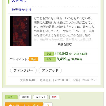
のざらし
神光寺かをり
どことも知れない場所、いつとも知れない時。
闇夜の人里離れた場所に二つの人影が立ってい
た。 彼等の足元に転がる「ソレ」は、確かに人
の言葉を発していた。 やがて「ソレ」は、自身
がなぜそのような姿となったのかを語り始め
た。 彼が奪った物の話。彼が奪われた物の話。
恐ろしく不気味な物語を……。 哀れなるかな、
真実を見抜けぬ者よ。報われることの無き骸
よ。 ダークで少しばかりグロテスク。 ※個人サ
228,643
小説
位 / 228,643件
イト「お姫様倶楽部Petit」および「小説家にな
8,499
0pt
24h.ポイント
位 / 8,499件
ホラー
ろう」「カクヨム」「ノベルアップ＋」で発表
済みの作品です。
ファンタジー
アンデッド
文字数 6,403
最終更新日 2026.03.08
登録日 2026.02.21
ホラー
連載中
ｼｮｰﾄｼｮｰﾄ
R15
お気に入りに追加
7