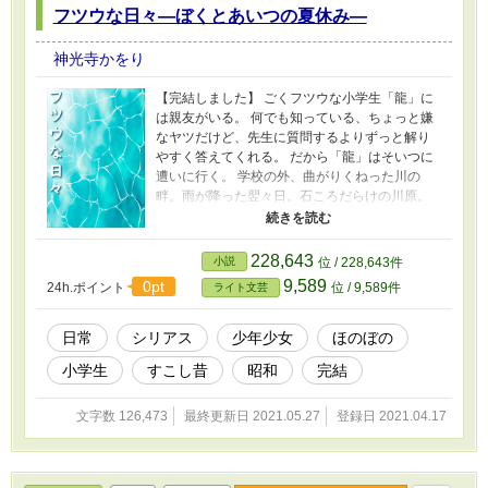
フツウな日々―ぼくとあいつの夏休み―
差から徳川軍が勝つと予想した四郎兵衛は、
「徳川に身方する」 と吹聴しつつも古城からは
一歩たりとも出ず、 「勝利するであろう徳川軍
神光寺かをり
からの勧誘」 を待つという消極的策戦を取った
のだった。 しかし半月が過ぎても、徳川からの
【完結しました】 ごくフツウな小学生「龍」に
迎えは現れない。 それもそのはずで、真田勢に
は親友がいる。 何でも知っている、ちょっと嫌
敗れた徳川勢は、すでに東信濃から撤退済みだ
なヤツだけど、先生に質問するよりずっと解り
った！ 廃城で孤立し、事態を知る手段もなく、
やすく答えてくれる。 だから「龍」はそいつに
不安に苛まれる四郎兵衛に耳に、銃声が聞こえ
遭いに行く。 学校の外、曲がりくねった川の
た――。 天正十三年（1585）閏八月。 後の世
畔。雨が降った翌々日。石ころだらけの川原。
に、第一次上田合戦と呼ばれる戦の裏側で起き
そいつに逢えるのはその日、その場所でだ
た、ほんの数日間の「反乱」の顛末。
け……のハズだった。 ある暑い日、そいつと学
校で逢った。 会話するまもなく、そいつは救急
228,643
小説
位 / 228,643件
車にさらわれた。 小学生「龍」と、学校の外だ
9,589
0pt
24h.ポイント
位 / 9,589件
ライト文芸
けで会える友人『トラ』の、何か起きそうで、
何事もなさそうな、昭和の日常。
日常
シリアス
少年少女
ほのぼの
小学生
すこし昔
昭和
完結
文字数 126,473
最終更新日 2021.05.27
登録日 2021.04.17