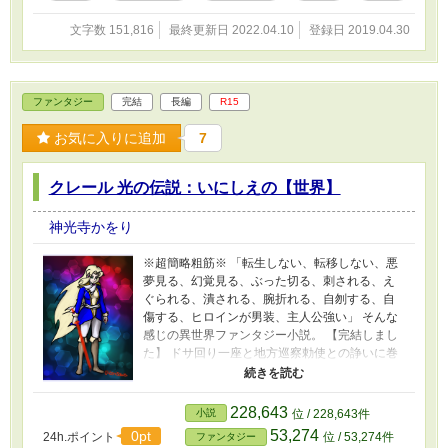
文字数 151,816
最終更新日 2022.04.10
登録日 2019.04.30
ファンタジー
完結
長編
R15
お気に入りに追加
7
クレール 光の伝説：いにしえの【世界】
神光寺かをり
※超簡略粗筋※ 「転生しない、転移しない、悪
夢見る、幻覚見る、ぶった切る、刺される、え
ぐられる、潰される、腕折れる、自刎する、自
傷する、ヒロインが男装、主人公強い」 そんな
感じの異世界ファンタジー小説。 【完結しまし
た】 ドサ回り一座と地方巡察勅使との諍いに巻
き込まれた男装剣士エル・クレールと中年剣士
ブライトは彼らに、各々「武者修行中の貴族の
若君とその家臣」であると思いこませ、場を取
228,643
小説
位 / 228,643件
り繕う。 一座の戯作者マイヤーは「美形の若
53,274
0pt
24h.ポイント
位 / 53,274件
ファンタジー
侍」であるクレールを妙に気に入ったらしく、