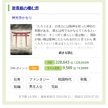
岩長姫の棲む所
神光寺かをり
「たろうさま」の頂上には龍神を祀った神社の
本殿がある。 願えば何でもかなえてくれるとい
う噂だが、そこへ行く道らしい道は無い。 我欲
が強い物は龍神にたたられるのだと言うから 奥
へ入ろうという者はほとんどいない。 その日。
珍しく、身なりの少しばかりいい武士の子が二
人、登山道を外れた山道を奥へと入っていっ
た……。 この作品は「小説家になろう」「ノベ
ルアップ＋」並びに、作者個人サイト「お姫様
228,643
小説
位 / 228,643件
倶楽部Petit」にも掲載しています。
9,589
0pt
24h.ポイント
位 / 9,589件
ライト文芸
伝奇
ファンタジー
戦国時代
和風
短編
男主人公
完結
文字数 14,306
最終更新日 2024.08.11
登録日 2024.07.02