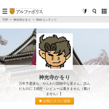
TOP
>
神光寺かをり
>
Webコンテンツ
神光寺かをり
万年予選落ち、やんわり闘病中な婆さん。読ん
だものに【感想・レビューは書きません（書け
ません）】
お気に入りに追加