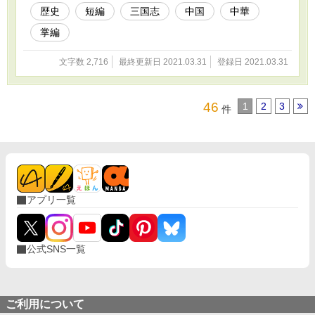
歴史
短編
三国志
中国
中華
掌編
文字数 2,716
最終更新日 2021.03.31
登録日 2021.03.31
46
1
2
3
件
アプリ一覧
公式SNS一覧
ご利用について