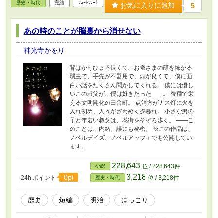
歴史・時代
完結
ｼｮｰﾄｼｮｰﾄ
お気に入りに追加
5
あの時のことが脳裏から消せない
神光寺かをり
背ばかりひょろ長くて、お蚕さまの顔を怖がる
弱虫で、手先が不器用で、頭が良くて、僕に面
白い話をたくさん聞かしてくれる。 僕には優し
いこの叔父が、僕は好きだった――。 蚕種で栄
える文明開化の田舎町。 点消方がガス灯に火を
入れ初め、人々がざわめく夕暮れ。 小さな男の
子と年若い叔父は、花街をそぞろ歩く。 ――こ
のことは、内緒。誰にも秘密。 ※この作品は、
ノベルデイズ、ノベルアップ＋でも公開してい
ます。
228,643
小説
位 / 228,643件
3,218
0pt
24h.ポイント
位 / 3,218件
歴史・時代
歴史
短編
明治
ほっこり