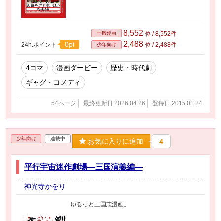
8,552
一般漫画
位 / 8,552件
2,488
0pt
24h.ポイント
位 / 2,488件
少年向け
4コマ
漫画ダービー
歴史・時代劇
ギャグ・コメディ
54ページ
最終更新日 2026.04.26
登録日 2015.01.24
少年向け
連載中
お気に入りに追加
4
平行宇宙迷作劇場―三国演義編―
神光寺かをり
ゆるっと三国志漫画。