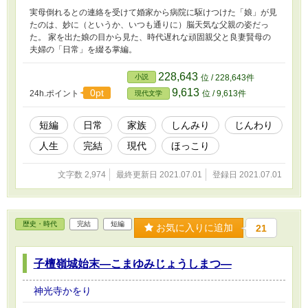
実母倒れるとの連絡を受けて婚家から病院に駆けつけた「娘」が見
たのは、妙に（というか、いつも通りに）脳天気な父親の姿だっ
た。 家を出た娘の目から見た、時代遅れな頑固親父と良妻賢母の
夫婦の「日常」を綴る掌編。
228,643
小説
位 / 228,643件
9,613
0pt
24h.ポイント
位 / 9,613件
現代文学
短編
日常
家族
しんみり
じんわり
人生
完結
現代
ほっこり
文字数 2,974
最終更新日 2021.07.01
登録日 2021.07.01
歴史・時代
完結
短編
お気に入りに追加
21
子檀嶺城始末―こまゆみじょうしまつ―
神光寺かをり