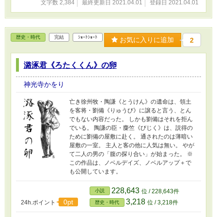
文字数 2,384
最終更新日 2021.04.01
登録日 2021.04.01
歴史・時代
完結
ｼｮｰﾄｼｮｰﾄ
お気に入りに追加
2
潞涿君《ろたくくん》の卵
神光寺かをり
亡き徐州牧・陶謙《とうけん》の遺命は、領土
を客将・劉備《りゅうび》に譲ると言う、とん
でもない内容だった。 しかも劉備はそれを拒ん
でいる。 陶謙の臣・麋竺《びじく》は、説得の
ために劉備の屋敷に赴く。 通されたのは薄暗い
屋敷の一室。 主人と客の他に人気は無い。 やが
て二人の男の「腹の探り合い」が始まった。 ※
この作品は、ノベルデイズ、ノベルアップ＋で
も公開しています。
228,643
小説
位 / 228,643件
3,218
0pt
24h.ポイント
位 / 3,218件
歴史・時代