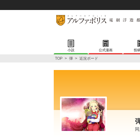
小説
公式漫画
投
TOP
>
弾
>
近況ボード
同