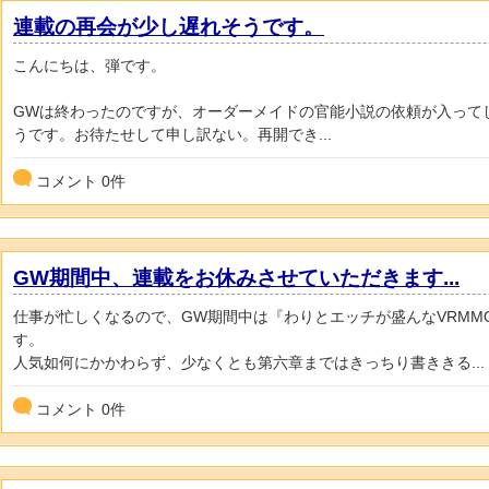
連載の再会が少し遅れそうです。
こんにちは、弾です。
GWは終わったのですが、オーダーメイドの官能小説の依頼が入って
うです。お待たせして申し訳ない。再開でき...
コメント
0
件
GW期間中、連載をお休みさせていただきます...
仕事が忙しくなるので、GW期間中は『わりとエッチが盛んなVRMM
す。
人気如何にかかわらず、少なくとも第六章まではきっちり書ききる...
コメント
0
件