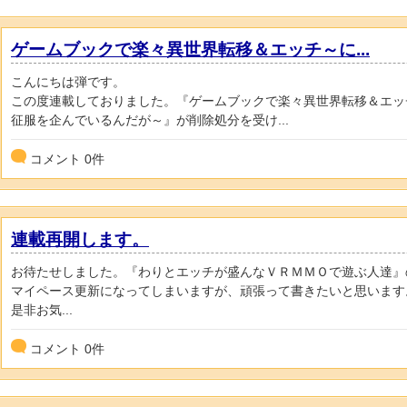
ゲームブックで楽々異世界転移＆エッチ～に...
こんにちは弾です。
この度連載しておりました。『ゲームブックで楽々異世界転移＆エッ
征服を企んでいるんだが～』が削除処分を受け...
コメント
0
件
連載再開します。
お待たせしました。『わりとエッチが盛んなＶＲＭＭＯで遊ぶ人達』
マイペース更新になってしまいますが、頑張って書きたいと思います
是非お気...
コメント
0
件