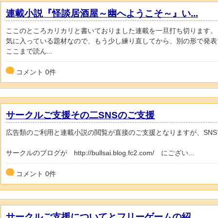
連載小説『怪談居酒屋～幽へようこそ～』い...
ここのところカリカリと書いておりました連載を一旦打ち切ります。
気に入っている題材なので、もう少し練り直してから、別の形で発表
ここまで読ん...
コメント
0
件
サークルご支援その二SNSのご支援
広告類のご利用と連載小説の閲覧が直接のご支援となりますが、SN
サークルのブログが http://bullsai.blog.fc2.com/ にござい...
コメント
0
件
サークルご支援についてとフリーゲームの紹...