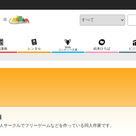
Web
稿漫画
レンタル
絵本ひろば
ビジ
コンテンツ大賞
弾
人サークルでフリーゲームなどを作っている同人作家です。