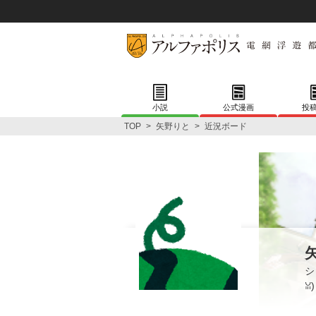
小説
公式漫画
投
TOP
>
矢野りと
>
近況ボード
シ