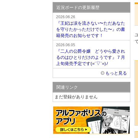
近況ボードの更新履歴
2026.06.26
『王妃は涙を流さない〜ただあなた
を守りたかっただけでした〜』の書
籍発売のお知らせです！
2026.06.05
『二人の公爵令嬢 どうやら愛され
るのはひとりだけのようです』７月
上旬発売予定です(=´▽`=)ﾉ
もっと見る
関連リンク
まだ登録がありません