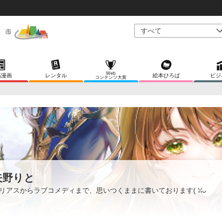
Web
稿漫画
レンタル
絵本ひろば
ビジ
コンテンツ大賞
矢野りと
リアスからラブコメディまで、思いつくままに書いております( ꈍᴗ
ꈍ)