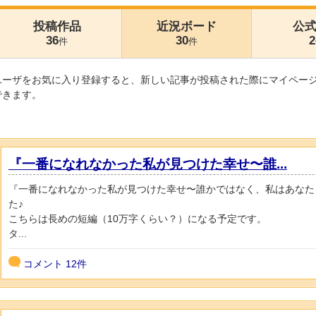
投稿作品
近況ボード
公
36
30
2
件
件
ユーザをお気に入り登録すると、新しい記事が投稿された際にマイペー
できます。
『一番になれなかった私が見つけた幸せ〜誰...
『一番になれなかった私が見つけた幸せ〜誰かではなく、私はあなた
た♪
こちらは長めの短編（10万字くらい？）になる予定です。
タ...
コメント
12件