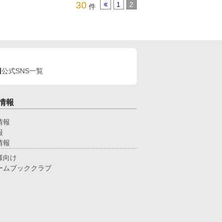
30
1
2
件
公式SNS一覧
情報
情報
報
情報
様向け
ームブッククラブ