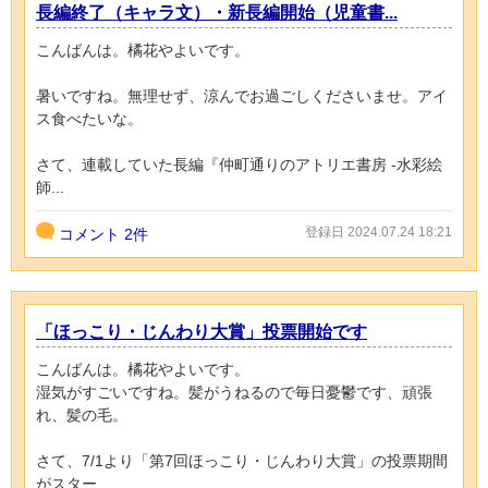
長編終了（キャラ文）・新長編開始（児童書...
こんばんは。橘花やよいです。
暑いですね。無理せず、涼んでお過ごしくださいませ。アイ
ス食べたいな。
さて、連載していた長編『仲町通りのアトリエ書房 -水彩絵
師...
登録日 2024.07.24 18:21
コメント
2件
「ほっこり・じんわり大賞」投票開始です
こんばんは。橘花やよいです。
湿気がすごいですね。髪がうねるので毎日憂鬱です、頑張
れ、髪の毛。
さて、7/1より「第7回ほっこり・じんわり大賞」の投票期間
がスター...