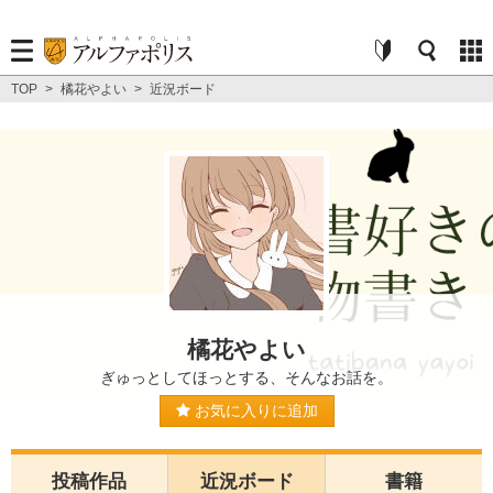
TOP
>
橘花やよい
>
近況ボード
橘花やよい
ぎゅっとしてほっとする、そんなお話を。
お気に入りに追加
投稿作品
近況ボード
書籍