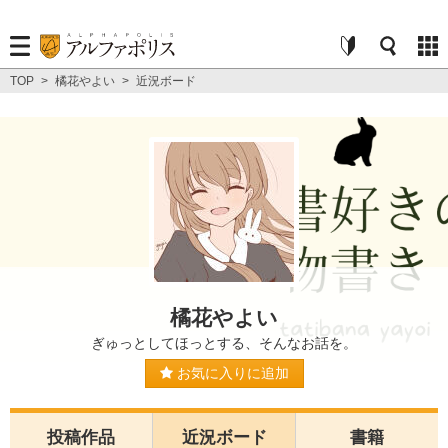
TOP
>
橘花やよい
>
近況ボード
橘花やよい
ぎゅっとしてほっとする、そんなお話を。
お気に入りに追加
投稿作品
近況ボード
書籍