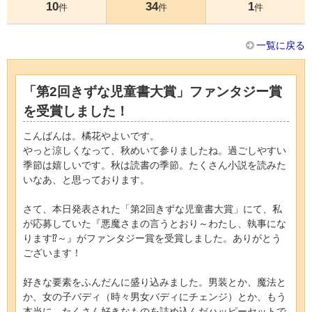
10
34
1
件
件
件
一覧に戻る
「第2回きずな児童書大賞」ファンタジー賞
を受賞しました！
こんばんは。橘花やよいです。
やっと涼しくなって、秋めいて参りましたね。過ごしやすい
季節は嬉しいです。秋は読書の季節。たくさん小説を読みた
いなあ、と思っております。
さて、本日発表された「第2回きずな児童書大賞」にて、私
が応募していた『悪魔さまの言うとおり～わたし、執事にな
ります⁉︎～』がファンタジー賞を受賞しました。ありがとう
ございます！
好きな要素をふんだんに盛り込みました。男装とか、魔法と
か、女の子バディ（時々男女バディにチェンジ）とか、もう
本当に、たくさん好きなものを詰め込んだハッピーセットで