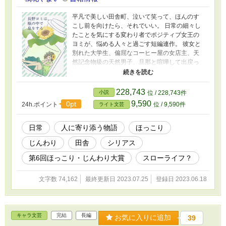
平凡で美しい田舎町、泣いて笑って、ほんのす
こし前を向けたら、それでいい。 日常の細々し
たことを気にする変わり者でポジティブ女王の
ヨミが、悩める人々と過ごす短編連作。 彼女と
別れた大学生、偏屈なコーヒー屋の女店主、天
然記念物級の天然男子、旦那と喧嘩して出戻っ
てきたお姉さん……。じんわりしみる、彼らの
日常。 表紙の背景はてんぱる様のフリー素材を
使用させていただきました。
228,743
小説
位 / 228,743件
9,590
0pt
24h.ポイント
位 / 9,590件
ライト文芸
日常
人に寄り添う物語
ほっこり
じんわり
田舎
シリアス
第6回ほっこり・じんわり大賞
スローライフ？
文字数 74,162
最終更新日 2023.07.25
登録日 2023.06.18
キャラ文芸
完結
長編
お気に入りに追加
39