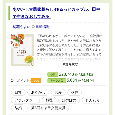
あやかし古民家暮らし-ゆるっとカップル、田舎
で生きなおしてみる-
橘花やよい
書籍情報
「怖がられるから、秘密にしないと」 会社員の
穂乃花は生まれつき、あやかしと呼ばれるだろ
う変なものを見る体質だった。そのために他人
と距離を置いて暮らしていたのに、恋人である
雪斗の母親に秘密を知られ、案の定怖がられて
しまう。このままだと結婚できないかもと悩ん
でいると「気分転換に引っ越ししない？」と雪
斗の誘いがかかった。引っ越し先は、恋人の祖
父母が住んでいた田舎の山中。そこには賑やか
228,743
小説
位 / 228,743件
ご近所さんがたくさんいるようで、だんだんと
5,634
0pt
24h.ポイント
位 / 5,634件
キャラ文芸
田舎暮らしが気に入って――……。 これは、ど
こかにひっそりとあるかもしれない、ちょっと
おかしくて優しい日常のお話。 エブリスタに投
日常
あやかし
恋愛
妖怪
稿している「穂乃花さんは、おかしな隣人と戯
ファンタジー
料理
ほのぼの
じんわり
れる。」の改稿版です。 表紙はてんぱる様のフ
リー素材を使用させていただきました。
結婚
第6回キャラ文芸大賞