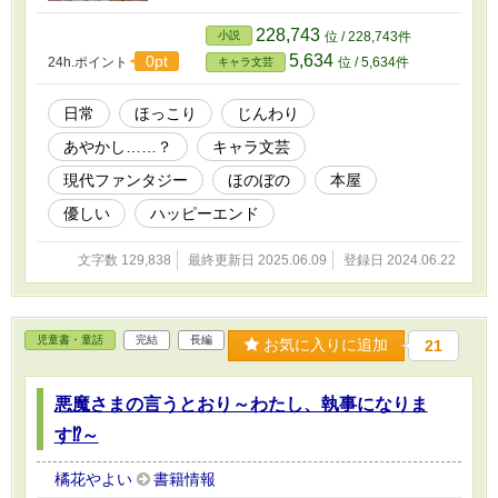
漢字を間違えておりました。 大変失礼いたしま
した。 書籍版では修正済みです。
228,743
小説
位 / 228,743件
5,634
0pt
24h.ポイント
位 / 5,634件
キャラ文芸
日常
ほっこり
じんわり
あやかし……？
キャラ文芸
現代ファンタジー
ほのぼの
本屋
優しい
ハッピーエンド
文字数 129,838
最終更新日 2025.06.09
登録日 2024.06.22
児童書・童話
完結
長編
お気に入りに追加
21
悪魔さまの言うとおり～わたし、執事になりま
す⁉︎～
橘花やよい
書籍情報