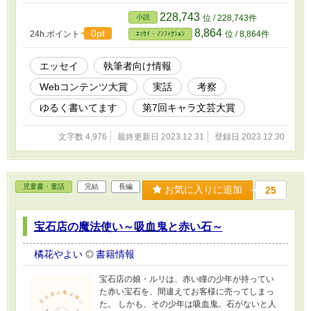
228,743
小説
位 / 228,743件
8,864
0pt
24h.ポイント
位 / 8,864件
ｴｯｾｲ・ﾉﾝﾌｨｸｼｮﾝ
エッセイ
執筆者向け情報
Webコンテンツ大賞
実話
考察
ゆるく書いてます
第7回キャラ文芸大賞
文字数 4,976
最終更新日 2023.12.31
登録日 2023.12.30
児童書・童話
完結
長編
お気に入りに追加
25
宝石店の魔法使い～吸血鬼と赤い石～
橘花やよい
書籍情報
宝石店の娘・ルリは、赤い瞳の少年が持ってい
た赤い宝石を、間違えてお客様に売ってしまっ
た。 しかも、その少年は吸血鬼。石がないと人