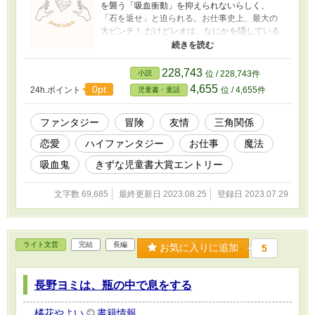
を襲う「吸血衝動」を抑えられないらしく、
「石を返せ」と迫られる。お仕事史上、最大の
大ピンチ！ だけどレオは、なにかを隠している
ようで……？ そのうえ、宝石が盗まれたり、襲
われたりと、騒動に巻き込まれていく。 魔法フ
ァンタジー×ときめき×お仕事小説！ 「第1回き
228,743
小説
位 / 228,743件
ずな児童書大賞」特別賞をいただきました。
4,655
0pt
24h.ポイント
位 / 4,655件
児童書・童話
ファンタジー
冒険
友情
三角関係
恋愛
ハイファンタジー
お仕事
魔法
吸血鬼
きずな児童書大賞エントリー
文字数 69,685
最終更新日 2023.08.25
登録日 2023.07.29
ライト文芸
完結
長編
お気に入りに追加
5
長野ヨミは、瓶の中で息をする
橘花やよい
書籍情報