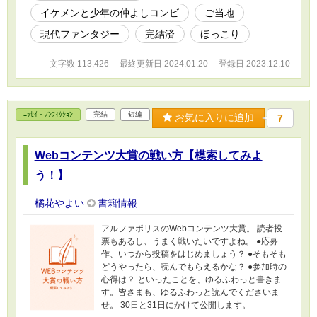
イケメンと少年の仲よしコンビ
ご当地
現代ファンタジー
完結済
ほっこり
文字数 113,426
最終更新日 2024.01.20
登録日 2023.12.10
ｴｯｾｲ・ﾉﾝﾌｨｸｼｮﾝ
完結
短編
お気に入りに追加
7
Webコンテンツ大賞の戦い方【模索してみよ
う！】
橘花やよい
書籍情報
アルファポリスのWebコンテンツ大賞。 読者投
票もあるし、うまく戦いたいですよね。 ●応募
作、いつから投稿をはじめましょう？ ●そもそも
どうやったら、読んでもらえるかな？ ●参加時の
心得は？ といったことを、ゆるふわっと書きま
す。皆さまも、ゆるふわっと読んでくださいま
せ。 30日と31日にかけて公開します。