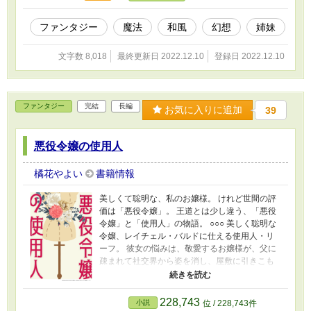
ファンタジー
魔法
和風
幻想
姉妹
文字数 8,018
最終更新日 2022.12.10
登録日 2022.12.10
ファンタジー
完結
長編
お気に入りに追加
39
悪役令嬢の使用人
橘花やよい
書籍情報
美しくて聡明な、私のお嬢様。 けれど世間の評
価は「悪役令嬢」。 王道とは少し違う、「悪役
令嬢」と「使用人」の物語。 ○○○ 美しく聡明な
令嬢、レイチェル・バルドに仕える使用人・リ
ーフ。 彼女の悩みは、敬愛するお嬢様が、父に
疎まれて社交界から姿を消し、屋敷に引きこも
っていること。 もう一度、お嬢様を社交界に輝
かせる。 もう一度、お嬢様に笑ってほしい。 も
う一度――……。 逆境の中で前を向いて歩き続
228,743
小説
位 / 228,743件