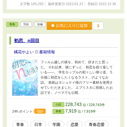
文字数 105,293
最終更新日 2023.01.22
登録日 2022.12.30
青春
完結
短編
お気に入りに追加
3
初恋、n回目
橘花やよい
書籍情報
フィルム越しの彼を、初めて、好きだと思っ
た。 それ以来、彼にずっと、初恋を繰り返して
いる――。 学生カップルの初々しい帰り道。 5
分後に初恋をしたくなるラスト、のようなお
話。 表紙はヨシュケイ様のフリー素材を使用さ
せていただきました。 エブリスタに投稿したお
話です。ノベマでも公開。
228,743
小説
位 / 228,743件
7,919
0pt
24h.ポイント
位 / 7,919件
青春
青春
日常
学園
恋愛
青春恋愛