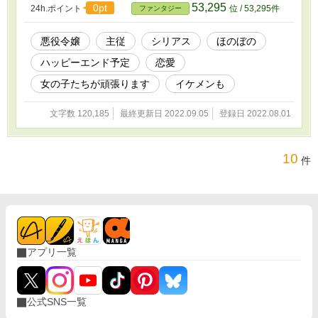
ける、主従のファンタジー。 ○○○○ 他のサイトに
53,295
0pt
24h.ポイント
位 / 53,295件
ファンタジー
も投稿しているお話を、改稿して投稿していま
す。 表紙は表紙メーカーで作成。 基本的には
00：10と18：10の1日2話更新。 →00：10の
悪役令嬢
主従
シリアス
ほのぼの
1話更新に変更します。水曜日だけ特別デーで2
ハッピーエンド予定
恋愛
話更新予定。
女の子たちが頑張ります
イケメンも
文字数 120,185
最終更新日 2022.09.05
登録日 2022.08.01
10
件
アプリ一覧
公式SNS一覧