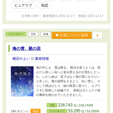
ピュアラブ
初恋
文字数 4,953
最終更新日 2022.12.17
登録日 2022.12.17
ファンタジー
完結
短編
お気に入りに追加
3
海の雪、屍の花
橘花やよい
書籍情報
海の中にも、雪は降る。 呪法を使う人々は、死
んだら美しい花へと姿を変えるのが習わしだっ
た。しかし妹は、花ではなく海の雪になりたい
と言った。海の波間をさまよう、白い雪に。 そ
うして姉はひとり、妹の真意に気づく。 エブリ
スタに投稿した短編です。 表紙はヨシュケイ様
の素材を使わせていただきました。
228,743
小説
位 / 228,743件
53,295
0pt
24h.ポイント
位 / 53,295件
ファンタジー