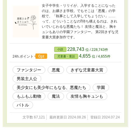
女子中学生・リリイが、入学することになった
のは、お嬢さま学校。でもそこは「悪魔」の学
校で、「執事として入学してちょうだい」……
って、どういうことなの⁉待ち構えるのは、きれ
いでいじわるな悪魔たち！ 友情と魔法と、胸キ
ュンもありの学園ファンタジー。 第2回きずな児
童書大賞参加作です。
228,743
小説
位 / 228,743件
4,655
0pt
24h.ポイント
位 / 4,655件
児童書・童話
ファンタジー
悪魔
きずな児童書大賞
男装主人公
美少女にも美少年にもなる、悪魔たち
学園
もふもふ動物
魔法
友情も胸キュンも
バトル
文字数 67,121
最終更新日 2024.08.26
登録日 2024.07.24