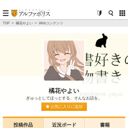
TOP
>
橘花やよい
>
Webコンテンツ
橘花やよい
ぎゅっとしてほっとする、そんなお話を。
お気に入りに追加
投稿作品
近況ボード
書籍