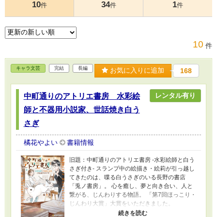
10
34
1
件
件
件
10
件
キャラ文芸
完結
長編
お気に入りに追加
168
レンタル有り
中町通りのアトリエ書房 水彩絵
師と不器用小説家、世話焼き白う
さぎ
橘花やよい
書籍情報
旧題：中町通りのアトリエ書房 -水彩絵師と白う
さぎ付き- スランプ中の絵描き・絵莉が引っ越し
てきたのは、喋る白うさぎのいる長野の書店
「兎ノ書房」。 心を癒し、夢と向き合い、人と
繋がる、じんわりする物語。 「第7回ほっこり・
じんわり大賞」大賞をいただきました。
2025.6.9 書籍刊行 2025.5 物語舞台の土地名の