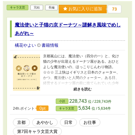
キャラ文芸
完結
長編
お気に入りに追加
73
魔法使いと子猫の京ドーナツ～謎解き風味でめし
あがれ～
橘花やよい
書籍情報
京都嵐山には、魔法使い（四分の一）と、化け
猫の少年が出迎えるドーナツ屋がある。おひと
よしな魔法使いの、ほっこりじんわり物語。
☆☆☆ 三上快はイギリスと日本のクォーター、
かつ、魔法使いと人間のクォーター。ある日、
経営するドーナツ屋の前に捨てられていた少年
（化け猫）を拾う。妙になつかれてしまった快
は少年とともに、客の悩みに触れていく。人と
あやかし、一筋縄ではいかないのだが。 ☆☆☆
228,743
小説
位 / 228,743件
あやかし×お仕事（ドーナツ屋）×ご当地（京
5,634
0pt
24h.ポイント
位 / 5,634件
キャラ文芸
都）×ちょっと謎解き×グルメと、よくばりなお
話、完結しました！楽しんでいただければ幸い
です。 感想は基本的に全体公開にしてあるの
京都
あやかし
日常
お仕事
で、ネタバレ注意です。
第7回キャラ文芸大賞