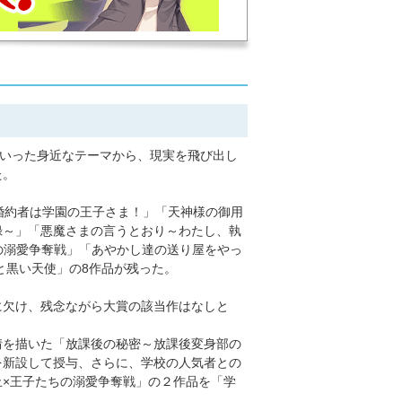
といった身近なテーマから、現実を飛び出し
た。
婚約者は学園の王子さま！」「天神様の御用
録～」「悪魔さまの言うとおり～わたし、執
の溺愛争奪戦」「あやかし達の送り屋をやっ
と黒い天使」の8作品が残った。
に欠け、残念ながら大賞の該当作はなしと
情を描いた「放課後の秘密～放課後変身部の
を新設して授与、さらに、学校の人気者との
×王子たちの溺愛争奪戦」の２作品を「学