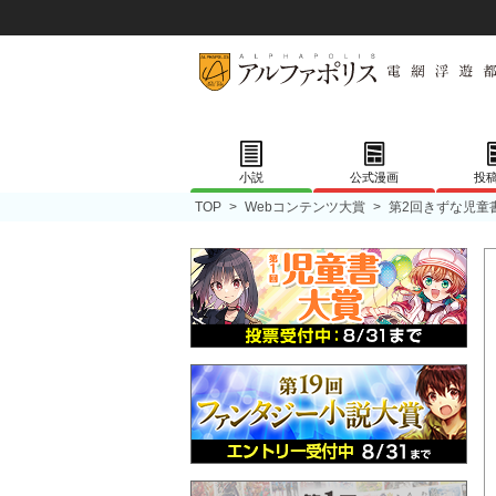
小説
公式漫画
投
TOP
>
Webコンテンツ大賞
>
第2回きずな児童