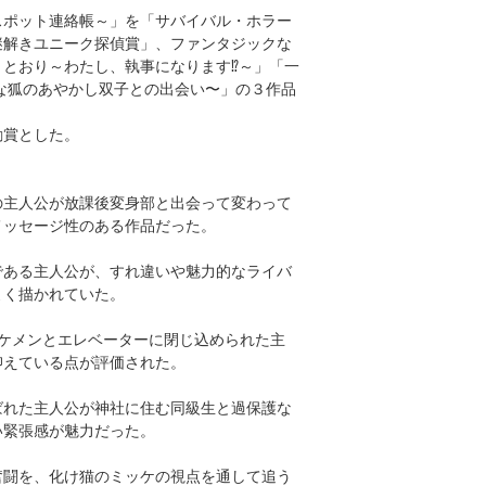
スポット連絡帳～」を「サバイバル・ホラー
謎解きユニーク探偵賞」、ファンタジックな
とおり～わたし、執事になります⁉︎～」「一
な狐のあやかし双子との出会い〜」の３作品
励賞とした。
の主人公が放課後変身部と出会って変わって
メッセージ性のある作品だった。
である主人公が、すれ違いや魅力的なライバ
よく描かれていた。
ケメンとエレベーターに閉じ込められた主
抑えている点が評価された。
ばれた主人公が神社に住む同級生と過保護な
い緊張感が魅力だった。
奮闘を、化け猫のミッケの視点を通して追う