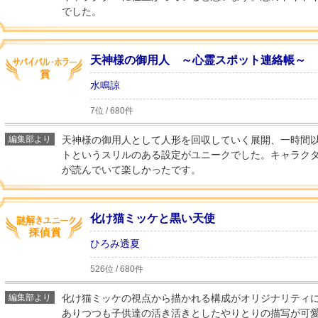
でした。
天神様の御用人 ～心霊スポット連絡帳～
水鳴諒
7位 / 680件
編集部より
天神様の御用人として人形を回収していく展開、一時間
トというスリルのある設定がユニークでした。キャラク
が読んでいて楽しかったです。
化け猫ミッケと黒い天使
ひろみ透夏
526位 / 680件
編集部より
化け猫ミッケの視点から描かれる構成がオリジナリティ
ありつつも子供達の活き活きとしたやりとりの描写が可