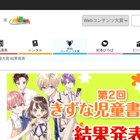
Web
稿漫画
レンタル
絵本ひろば
ビジ
コンテンツ大賞
書大賞 結果発表