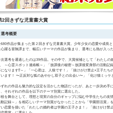
第2回きずな児童書大賞
選考概要
全680作品が集まった第２回きずな児童書大賞。少年少女の恋愛や成長
た心躍る冒険譚まで、幅広いテーマの作品が集まり、選考にも熱が入っ
一次選考を通過したのは39作品。その中で、大賞候補として「わたしの
人 ～心霊スポット連絡帳～」「放課後の秘密～放課後変身部の活動記
事になります⁉︎～」「一心君は、人狼です！」「抜けがけ禁止×王子たち
ています！ 〜正反対な狐のあやかし双子との出会い〜」「化け猫ミッケ
いずれの作品も魅力的な設定を活かした物語だったが、あと一歩決め手
し、それぞれの作品を以下のテーマ別賞に選出した。
学校を舞台として、理想と現実の自分のギャップに悩む中学生たちの友
活動記録～」を相応しいテーマ別賞がなかったことから「学園部活賞」
甘い恋愛を描いた「わたしの婚約者は学園の王子さま！」「抜けがけ禁止
園恋愛賞」に選出した。