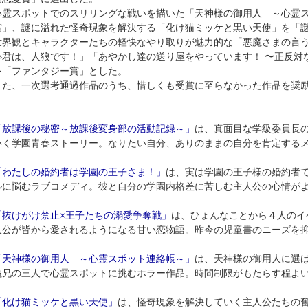
心霊スポットでのスリリングな戦いを描いた「天神様の御用人 ～心霊
賞」、謎に溢れた怪奇現象を解決する「化け猫ミッケと黒い天使」を「
世界観とキャラクターたちの軽快なやり取りが魅力的な「悪魔さまの言う
心君は、人狼です！」「あやかし達の送り屋をやっています！ 〜正反対
を「ファンタジー賞」とした。
また、一次選考通過作品のうち、惜しくも受賞に至らなかった作品を奨
「放課後の秘密～放課後変身部の活動記録～」
は、真面目な学級委員長
いく学園青春ストーリー。なりたい自分、ありのままの自分を肯定する
「わたしの婚約者は学園の王子さま！」
は、実は学園の王子様の婚約者
ルに悩むラブコメディ。彼と自分の学園内格差に苦しむ主人公の心情が
「抜けがけ禁止×王子たちの溺愛争奪戦」
は、ひょんなことから４人のイ
人公が皆から愛されるようになる甘い恋物語。昨今の児童書のニーズを
「天神様の御用人 ～心霊スポット連絡帳～」
は、天神様の御用人に選
義兄の三人で心霊スポットに挑むホラー作品。時間制限がもたらす程よ
「化け猫ミッケと黒い天使」
は、怪奇現象を解決していく主人公たちの