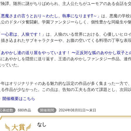
冒険譚。随所に謎がちりばめられ、主人公たちがユーモアのある会話を
「悪魔さまの言うとおり～わたし、執事になります⁉︎～」
は、悪魔の学校
人公のドタバタ奮闘劇。学園ファンタジーらしく、個性豊かな同級生や
「一心君は、人狼です！」
は、人狼のいる世界における、心優しいヒロ
く描き込まれたサブキャラクターや、お腹の空いてくる料理の丁寧な表
「あやかし達の送り屋をやっています！ 〜正反対な狐のあやかし双子と
緒にあやかしを隠世に送り返す、王道のあやかしファンタジー作品。連
光っていた。
今年はオリジナリティのある魅力的な設定の作品が多く集まった一方で
える作品が少なかった。この点は、告知の工夫も含めて課題とし、次回
開催概要はこちら
応募総数
680作品
開催期間
2024年08月01日〜末日
なし