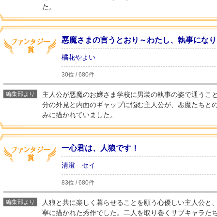
た。
悪魔さまの言うとおり～わたし、執事になりま
橘花やよい
30位 / 680件
編集部より
主人公が悪魔のお嬢さま学校に男装の執事の姿で通うこ
分の外見と内面のギャップに悩む主人公が、悪魔たちと
みに描かれていました。
一心君は、人狼です！
清澄 セイ
83位 / 680件
編集部より
人狼と共に楽しく暮らせることを願う心優しい主人公と
寧に描かれた秀作でした。二人を取り巻くサブキャラた