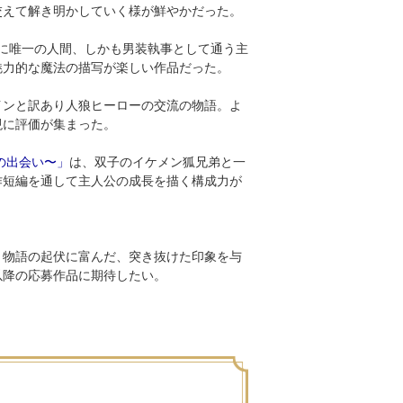
交えて解き明かしていく様が鮮やかだった。
に唯一の人間、しかも男装執事として通う主
魅力的な魔法の描写が楽しい作品だった。
インと訳あり人狼ヒーローの交流の物語。よ
現に評価が集まった。
の出会い〜」
は、双子のイケメン狐兄弟と一
作短編を通して主人公の成長を描く構成力が
、物語の起伏に富んだ、突き抜けた印象を与
以降の応募作品に期待したい。