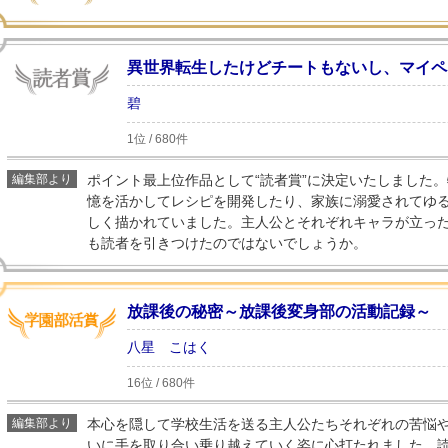
異世界転生したけどチートもないし、マイペ
碧
1位 / 680件
編集部より
ポイント最上位作品として“読者賞”に決定いたしました
憶を活かしてレシピを開発したり、家族に溺愛されてゆ
しく描かれていました。主人公とそれぞれキャラが立っ
も読者を引きつけたのではないでしょうか。
放課後の秘密～放課後変身部の活動記録～
八星 こはく
16位 / 680件
編集部より
本心を隠して学校生活を送る主人公たちそれぞれの苦悩
いに手を取り合い乗り越えていく姿に心打たれました。