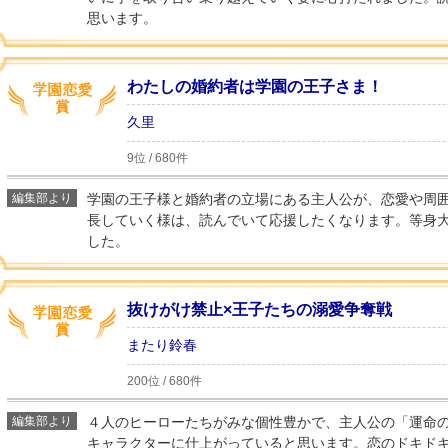
思います。
わたしの婚約者は学園の王子さま！
久里
9位 / 680件
編集部より
学園の王子様と婚約者の立場にある主人公が、恋愛や周
長していく様は、読んでいて応援したくなります。等身
した。
抜けがけ禁止×王子たちの溺愛争奪戦
またり鈴春
200位 / 680件
編集部より
４人のヒーローたちがみな個性豊かで、主人公の「運命
キャラクターに仕上がっていると思います。恋のドキド