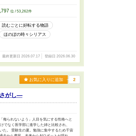
,797
位 / 53,262件
読むごとに好転する物語
ほのぼの時々シリアス
最終更新日 2026.07.17
登録日 2026.06.30
お気に入りに追加
2
さがし―
「侮られないよう」人目を気にする性格へと
だけでなく医学部に進学した姉と比較され、
いた。 受験生の夏。勉強に集中するため千宙
過去から農民、未来からAIロボットが現れ