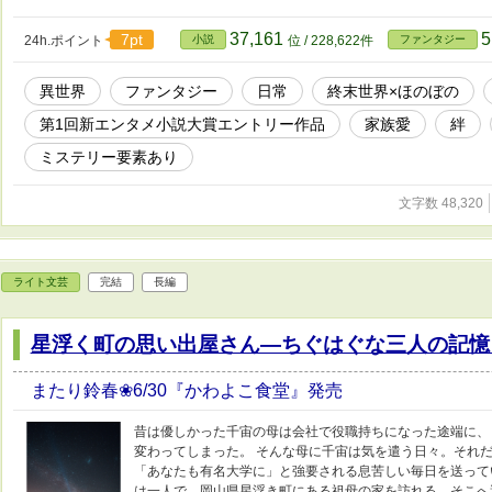
37,161
5
7pt
24h.ポイント
小説
位 / 228,622件
ファンタジー
異世界
ファンタジー
日常
終末世界×ほのぼの
第1回新エンタメ小説大賞エントリー作品
家族愛
絆
ミステリー要素あり
文字数 48,320
ライト文芸
完結
長編
星浮く町の思い出屋さん―ちぐはぐな三人の記憶
またり鈴春❀6/30『かわよこ食堂』発売
昔は優しかった千宙の母は会社で役職持ちになった途端に、
変わってしまった。 そんな母に千宙は気を遣う日々。それ
「あなたも有名大学に」と強要される息苦しい毎日を送って
は一人で、岡山県星浮き町にある祖母の家を訪れる。そこへ