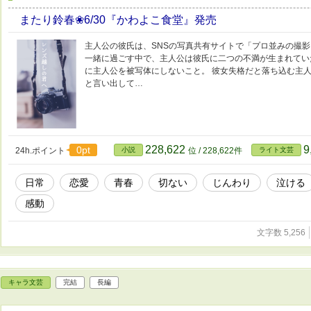
またり鈴春❀6/30『かわよこ食堂』発売
主人公の彼氏は、SNSの写真共有サイトで「プロ並みの撮影
一緒に過ごす中で、主人公は彼氏に二つの不満が生まれていた
に主人公を被写体にしないこと。 彼女失格だと落ち込む主人
と言い出して…
228,622
9
0pt
24h.ポイント
小説
位 / 228,622件
ライト文芸
日常
恋愛
青春
切ない
じんわり
泣ける
感動
文字数 5,256
キャラ文芸
完結
長編