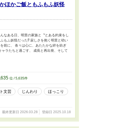
かほかご飯ともふもふ妖怪
そんなある日、明里の家族と〝とある約束をし
ふもふ妖怪だった⁉ 寂しさを抱く明里と幼い
を前に、 各々は心に、あたたかな絆を紡ぎ
ブキャラたちと過ごす、 成長と再出発、そして
,635
位 / 5,635件
ト文芸
じんわり
ほっこり
最終更新日 2026.03.28
登録日 2025.10.18