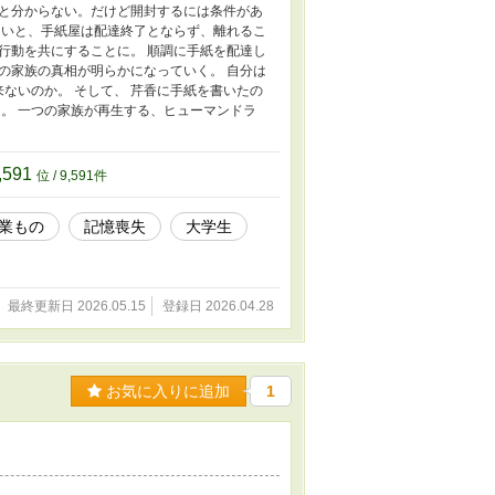
と分からない。だけど開封するには条件があ
ないと、手紙屋は配達終了とならず、離れるこ
行動を共にすることに。 順調に手紙を配達し
の家族の真相が明らかになっていく。 自分は
来ないのか。 そして、 芹香に手紙を書いたの
。 一つの家族が再生する、ヒューマンドラ
,591
位 / 9,591件
業もの
記憶喪失
大学生
最終更新日 2026.05.15
登録日 2026.04.28
お気に入りに追加
1