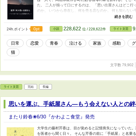
た。 二人が揃って口にするのは、 「思い出屋さんはどこ行
のか。 いつから存在し、何を売る店なのか。 何も知らない
さん」の出納帳を見つける。 何だか寂しそうな二人を放っ
店主をすることに。そこで「生きていく上で大切なこと、将
路について母と本音で話す決心をする―― 形だけの「はり
228,622
9
0pt
24h.ポイント
小説
位 / 228,622件
ライト文芸
語。思い出屋さんの正体を紐解きながら、幸せだった家族の
日常
恋愛
青春
泣ける
家族
感動
グ
猫
文字数 79,902
ライト文芸
完結
長編
思いを運ぶ、手紙屋さん―もう会えない人との絆
またり鈴春❀6/30『かわよこ食堂』発売
大学生の藤村芹香は、目が覚めると記憶喪失になっていた。
を医者から聞く日々。 そんな芹香の前に「手紙屋」と名乗る