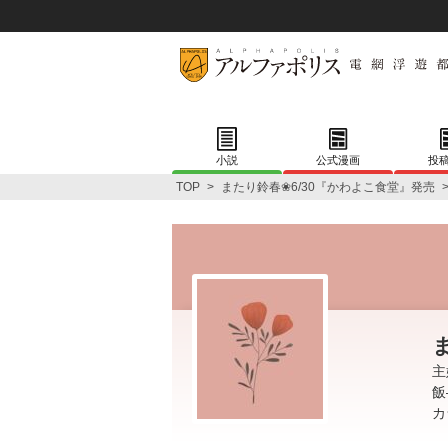
小説
公式漫画
投
TOP
>
またり鈴春❀6/30『かわよこ食堂』発売
主
飯
カ