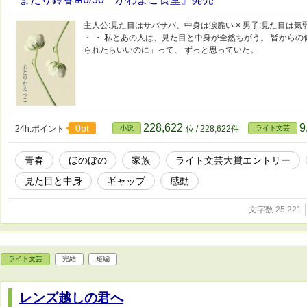
主人公:見た目はサバサバ、中身は涙脆い × 男子:見た目は
・ ・ 私とあの人は、見た目と中身が全然ちがう。 皆から
られたらいいのに」って、 ずっと思っていた。
228,622
9
0pt
24h.ポイント
小説
位 / 228,622件
ライト文芸
青春
ほのぼの
家族
ライト文芸大賞エントリー
見た目と中身
ギャップ
感動
文字数 25,221
ライト文芸
完結
短編
レンズ越しの君へ