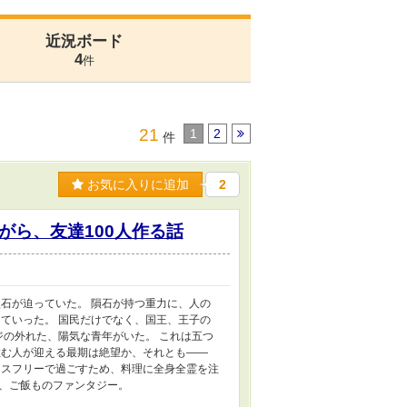
近況ボード
4
件
21
1
2
件
お気に入りに追加
2
がら、友達100人作る話
石が迫っていた。 隕石が持つ重力に、人の
ていった。 国民だけでなく、国王、王子の
ジの外れた、陽気な青年がいた。 これは五つ
住む人が迎える最期は絶望か、それとも――
レスフリーで過ごすため、料理に全身全霊を注
、ご飯ものファンタジー。