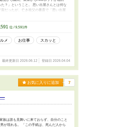
った？」ということ。 思い出屋さんとは何な
千宙だったが、亡き祖父の書斎で「思い出屋
ておけず、千宙は仕方なく「思い出屋さん」の
来やってみたいこと」を見つけた千宙は、進
ぼて家族」が、本音を話し合うため殻を破る物
,591
位 / 9,591件
時間を取り戻すヒューマンドラマ。
ルメ
お仕事
スカッと
最終更新日 2026.06.12
登録日 2026.04.04
お気に入りに追加
7
―
家族は誰も見舞いに来ておらず、自分のこと
男が現れる。 「この手紙は、死んだ人から