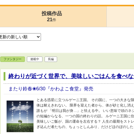
投稿作品
21
件
ファンタジー
連載中
長編
終わりが近づく世界で、美味しいごはんを食べな
またり鈴春❀6/30『かわよこ食堂』発売
とある惑星に立つルゲーニ王国。 その国に、一つの大きな隕
体は耐えきれない。 限界を迎えた者から、体が砂と化し消え
誰もが 「明日は我が身…」と怯える中。 いい意味で頭のネ
の短編からなる、一つの国の終わりの話。 ルゲーニ王国に
美味しいご飯が、国の運命を左右する？ 人生の最期をスト
ぎ込んだ者たちの、ちょっとしんみり、だけどほのぼのした