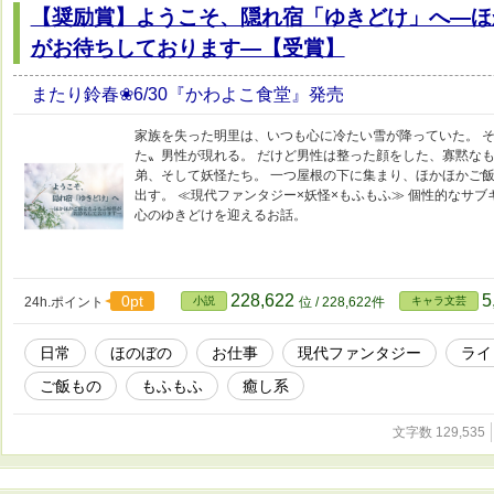
【奨励賞】ようこそ、隠れ宿「ゆきどけ」へ―ほ
がお待ちしております―【受賞】
またり鈴春❀6/30『かわよこ食堂』発売
家族を失った明里は、いつも心に冷たい雪が降っていた。 
た〟男性が現れる。 だけど男性は整った顔をした、寡黙なも
弟、そして妖怪たち。 一つ屋根の下に集まり、ほかほかご飯
出す。 ≪現代ファンタジー×妖怪×もふもふ≫ 個性的なサ
心のゆきどけを迎えるお話。
228,622
5
0pt
24h.ポイント
小説
位 / 228,622件
キャラ文芸
日常
ほのぼの
お仕事
現代ファンタジー
ライ
ご飯もの
もふもふ
癒し系
文字数 129,535