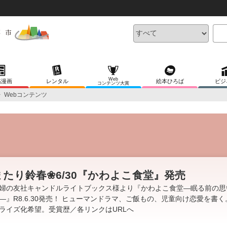
Web
稿漫画
レンタル
絵本ひろば
ビジ
コンテンツ大賞
>
Webコンテンツ
またり鈴春❀6/30『かわよこ食堂』発売
婦の友社キャンドルライトブックス様より『かわよこ食堂―眠る前の思
―』R8.6.30発売！ ヒューマンドラマ、ご飯もの、児童向け恋愛を書
ライズ化希望。受賞歴／各リンクはURLへ