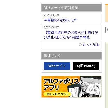
近況ボードの更新履歴
2026.06.19
🌸書籍化のお知らせ🌸
2025.06.27
【書籍化進行中のお知らせ】抜けが
け禁止×王子たちの溺愛争奪戦
もっと見る
関連リンク
Webサイト
X(旧Twitter)