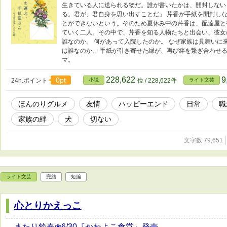
生きている人に送られる物だ。誰が書いたかは、開封しない
る。君が、君自身を思い出すことだ」 芹香が手紙を開封し
とができないという。そのため夏休み中の芹香は、配達屋と
ていく二人。その中で、芹香を知る人物たちと出会い、彼女
誰なのか。 何があって入院したのか。 なぜ家族は見舞いに
は誰なのか。 手紙が引き寄せた縁が、再び絆を繋ぎ合わせる
マ。
228,622
9
0pt
24h.ポイント
小説
位 / 228,622件
ライト文芸
ほんのりグルメ
友情
ハッピーエンド
日常
職
家族の絆
犬
切ない
文字数 79,651
ライト文芸
完結
短編
心とりかえっこ
またり鈴春❀6/30『かわよこ食堂』発売