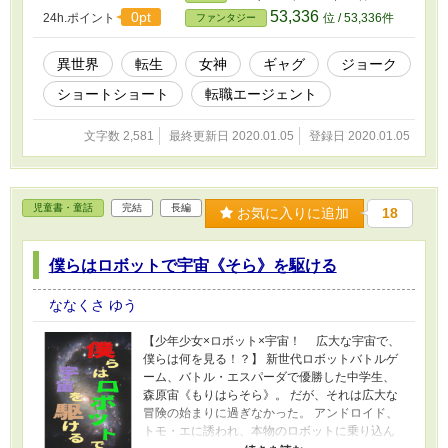
53,336
0pt
24h.ポイント
位 / 53,336件
ファンタジー
異世界
転生
女神
ギャグ
ジョーク
ショートショート
転職エージェント
文字数 2,581
最終更新日 2020.01.05
登録日 2020.01.05
児童書・童話
完結
長編
お気に入りに追加
18
僕らはロボットで宇宙《そら》を駆ける
ななくさ ゆう
【少年少女×ロボット×宇宙！ 広大な宇宙で、
僕らは何を見る！？】 新世代ロボットバトルゲ
ーム、バトル・エスパーダで優勝した中学生、
森原宙《もりはらそら》。 だが、それは広大な
冒険の始まりに過ぎなかった。 アンドロイド、
トモ・エに誘われ、本物のロボットに乗り込ん