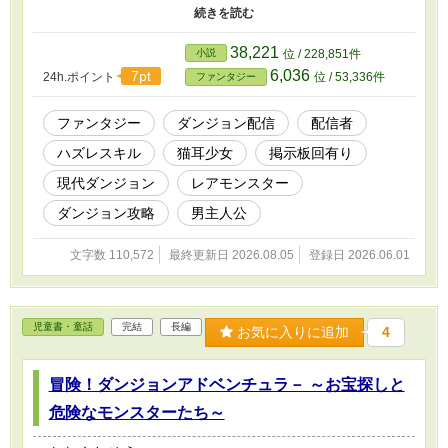
レアモンスター 謎の女神 そして――異世界からやってき
た猫耳少女のリルラだった。 行き場を失ったリルラと始まる東
京での共同生活。 リルラは見るもの聞くものにカルチャーショ
38,221
小説
位 / 228,851件
ックの連続。 正体を隠したまま続けるダンジョン配信は、はた
6,036
7pt
24h.ポイント
位 / 53,336件
ファンタジー
してうまくいくのか？ 運命を変える『出会い』は危険も秘密も
引き寄せる。 異世界ヒロイン達との『出会い』から始まるダン
ジョン探索×配信ファンタジー ---------------------- この作品はカクヨ
ファンタジー
ダンジョン配信
配信者
ムにて先行配信中です。 続きが気になる方は以下のリンクよりど
ハズレスキル
猫耳少女
掲示板回有り
うぞ！ https://kakuyomu.jp/works/2912051599701581010 【セル
フレイティングについて】 Ｒ１５指定は念のためです。 そういう
現代ダンジョン
レアモンスター
描写を主眼とした作品ではありません。 【AI利用について】 本作
では以下の用途でＡＩ(チャットGPT)を使用しています。 ・誤字脱
ダンジョン攻略
男主人公
字、用語の統一、設定矛盾のチェックなど校正作業 ・タイトル、
キャッチコピーのアイデア出し・検討 ・一部内容の相談（著者側
文字数 110,572
最終更新日 2026.08.05
登録日 2026.06.01
が主体となったブレインストーミング） ※本文の執筆そのものに
は一切ＡＩは使用していません。
児童書・童話
完結
長編
お気に入りに追加
4
冒険！ダンジョンアドベンチュラ－ ～お宝探しと
危険なモンスターたち～