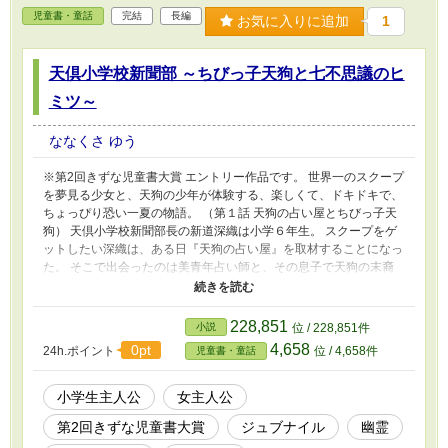
児童書・童話
完結
長編
お気に入りに追加
1
天倶小学校新聞部 ～ちびっ子天狗と七不思議のヒ
ミツ～
ななくさ ゆう
※第2回きずな児童書大賞 エントリー作品です。 世界一のスクープ
を夢見る少女と、天狗の少年が体験する、楽しくて、ドキドキで、
ちょっぴり恐い一夏の物語。 （第１話 天狗の占い屋とちびっ子天
狗） 天倶小学校新聞部長の新道深織は小学６年生。 スクープをゲ
ットしたい深織は、ある日『天狗の占い屋』を取材することになっ
た。 そこで出会ったのは美青年占い師と、その息子で天狗の末裔
を名乗る生意気少年の神保楓林。 信じられないと思う深織だった
が、楓林が団扇を一振りすると、深織の前に亡くなったはずのおば
あちゃんの幽霊が現れた！？ （第２話 天倶町七不思議のヒミ
228,851
小説
位 / 228,851件
ツ！？） 深織は天倶町七不思議の噂を知る。 深織は楓林と共に以
4,658
0pt
24h.ポイント
位 / 4,658件
児童書・童話
下の七不思議の正体を取材することになった。 ・よく当たる占い
屋 ・トイレの花子さん ・泣き声の聞こえる祠 ・動き回るお地蔵様
・ありえないラーメン ・怪奇現象の映るレンタルビデオ ・夜な夜
小学生主人公
女主人公
なお墓に漂う鬼火 取材を進めるとほとんどの七不思議に「オチ」
第2回きずな児童書大賞
ジュブナイル
幽霊
がついてがっくり。 だが、七不思議には実はちょっぴり恐くて物
悲しい真相が…… 全ての真相を知ったとき、世界一のスクープを