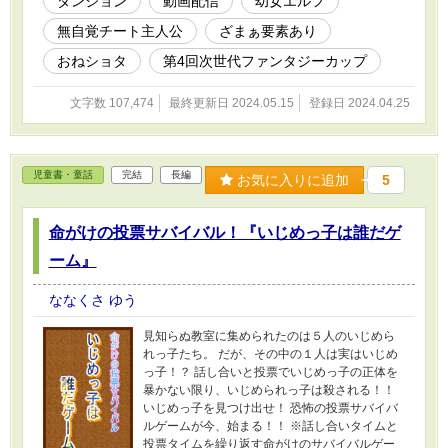
ダンジョン
動画配信
幼女エルフ
た相手に”ざまぁ”しちゃう！？（１章～） ※Ｒ１５のセルフレイテ
ィングは念のためです。それらを主眼にした作品ではありません。
無自覚チート主人公
ざまぁ要素あり
※誤字脱字を発見された方へ 以下の近況ボードにてお知らせいた
だけると大変助かります.
おねショタ
第4回次世代ファンタジーカップ
https://www.alphapolis.co.jp/diary/view/209938
文字数 107,474
最終更新日 2024.05.15
登録日 2024.04.25
児童書・童話
完結
長編
お気に入りに追加
5
命がけの投票サバイバル！『いじめっ子は誰だゲ
ーム』
ななくさ ゆう
見知らぬ教室に集められたのは５人のいじめら
れっ子たち。 だが、その中の１人は実はいじめ
っ子！？ 話し合いと投票でいじめっ子の正体を
暴かない限り、いじめられっ子は殺される！！
いじめっ子を見つけ出せ！ 恐怖の投票サバイバ
ルゲームが今、始まる！！ ※話し合いタイムと
投票タイムを繰り返す命がけのサバイバルゲー