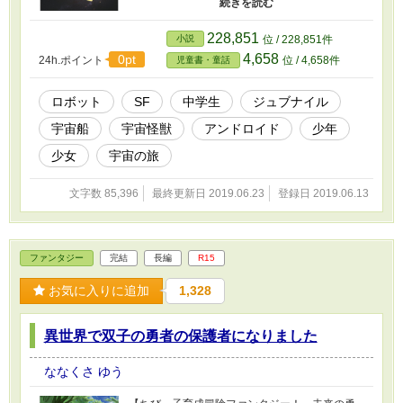
だソラは、宇宙へと旅立つ。 だが、その先にソ
ラを待っていたのは恐ろしい宇宙生命体との戦
いだった！？ 少年と少女、そしてアンドロイド
228,851
小説
位 / 228,851件
の交流と、宇宙の旅と、巨大ロボットがテーマ
4,658
0pt
24h.ポイント
位 / 4,658件
児童書・童話
のジュブナイルＳＦ作品です。 --------------- ※カ
クヨムにも掲載しています。
ロボット
SF
中学生
ジュブナイル
宇宙船
宇宙怪獣
アンドロイド
少年
少女
宇宙の旅
文字数 85,396
最終更新日 2019.06.23
登録日 2019.06.13
ファンタジー
完結
長編
R15
お気に入りに追加
1,328
異世界で双子の勇者の保護者になりました
ななくさ ゆう