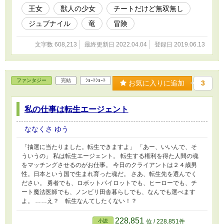
たい』という夢をかなえるの難しさを、彼はま
王女
獣人の少女
チートだけど無双無し
だ知らない。 自分自身の幸せを追い求める少
年は、やがて世界に幸せをもたらす『勇者』と
ジュブナイル
竜
冒険
なる―― ◇◆◇◆◇◆◇◆◇ 本文中＆表紙の
イラストはへるにゃー様よりご提供戴いたもの
文字数 608,213
最終更新日 2022.04.04
登録日 2019.06.13
です（掲載許可済）。 へるにゃー様のＨＰ：
http://syakewokuwaeta.bake-neko.net/ -------------
-- ※カクヨムとなろうにも投稿しています
ファンタジー
完結
ｼｮｰﾄｼｮｰﾄ
お気に入りに追加
3
私の仕事は転生エージェント
ななくさ ゆう
「抽選に当たりました。転生できますよ」 「あー、いいんで、そ
ういうの」 私は転生エージェント。 転生する権利を得た人間の魂
をマッチングさせるのがお仕事。 今日のクライアントは２４歳男
性。日本という国で生まれ育った魂だ。 さあ、転生先を選んでく
ださい。 勇者でも、ロボットパイロットでも、ヒーローでも、チ
ート魔法医師でも、ノンビリ田舎暮らしでも、なんでも選べます
よ。 ……え？ 転生なんてしたくない！？
228,851
小説
位 / 228,851件