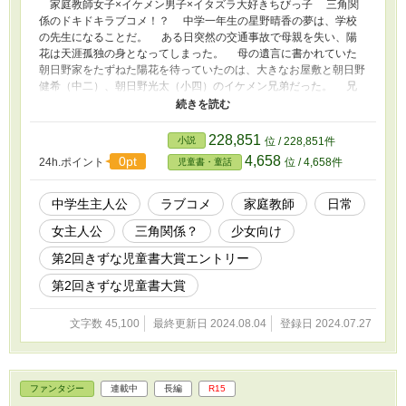
家庭教師女子×イケメン男子×イタズラ大好きちびっ子 三角関
係のドキドキラブコメ！？ 中学一年生の星野晴香の夢は、学校
の先生になることだ。 ある日突然の交通事故で母親を失い、陽
花は天涯孤独の身となってしまった。 母の遺言に書かれていた
朝日野家をたずねた陽花を待っていたのは、大きなお屋敷と朝日野
健希（中二）、朝日野光太（小四）のイケメン兄弟だった。 兄
弟の父親から、光太の家庭教師になってほしいと依頼され、陽花は
朝日野家のお屋敷に住み込みで働くことになる。 イタズラばか
りで勉強しようとしない光太に、新米家庭教師の晴香はどう対応す
228,851
小説
位 / 228,851件
る！？ さらに健希とは屋上でドキドキの…… -------------- ※第2回
4,658
0pt
24h.ポイント
位 / 4,658件
児童書・童話
きずな児童書大賞 エントリー作品
中学生主人公
ラブコメ
家庭教師
日常
女主人公
三角関係？
少女向け
第2回きずな児童書大賞エントリー
第2回きずな児童書大賞
文字数 45,100
最終更新日 2024.08.04
登録日 2024.07.27
ファンタジー
連載中
長編
R15