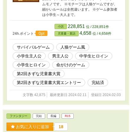
ムモノです。 ※モチーフは人狼ゲームですが、
細かいルールは全然違います。 ※ゲーム参加者
は小学生～大人まで。
228,851
小説
位 / 228,851件
4,658
0pt
24h.ポイント
位 / 4,658件
児童書・童話
サバイバルゲーム
人狼ゲーム風
小学生主人公
男主人公
中学生ヒロイン
小学生ヒロイン
命がけのゲーム
第2回きずな児童書大賞
第2回きずな児童書大賞エントリー
完結済
文字数 42,875
最終更新日 2024.02.11
登録日 2024.02.03
ファンタジー
完結
長編
R15
お気に入りに追加
18