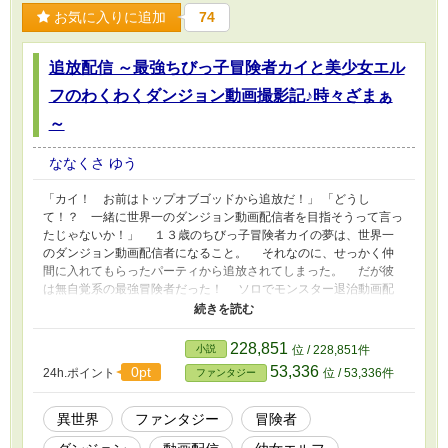
お気に入りに追加
74
追放配信 ～最強ちびっ子冒険者カイと美少女エル
フのわくわくダンジョン動画撮影記♪時々ざまぁ
～
ななくさ ゆう
「カイ！ お前はトップオブゴッドから追放だ！」 「どうし
て！？ 一緒に世界一のダンジョン動画配信者を目指そうって言っ
たじゃないか！」 １３歳のちびっ子冒険者カイの夢は、世界一
のダンジョン動画配信者になること。 それなのに、せっかく仲
間に入れてもらったパーティから追放されてしまった。 だが彼
は無自覚系の最強冒険者だった！ ソロでモンスター退治動画配
信をすると、ありえない無双っぷりにあっという間に大バズり！
かわいいエルフの歌い手の女の子と仲良しコラボ配信をしたり
も。 最強ちびっ子冒険者によるダンジョン動画配信成り上がり
228,851
小説
位 / 228,851件
物語の幕開けです！ ※※※本作には以下のような成分が入ってお
53,336
0pt
24h.ポイント
位 / 53,336件
ファンタジー
ります※※※ ・ちびっ子動画配信者がバズって成り上がり（１章
～） ・最強主人公がダンジョンでモンスター相手に無双（１章
～） ・美人な宿屋のおねーさんと楽しいデート♡（２章～） ・か
異世界
ファンタジー
冒険者
わいいエルフの歌い手少女とほのぼのコラボ♪（３章～） ・追放し