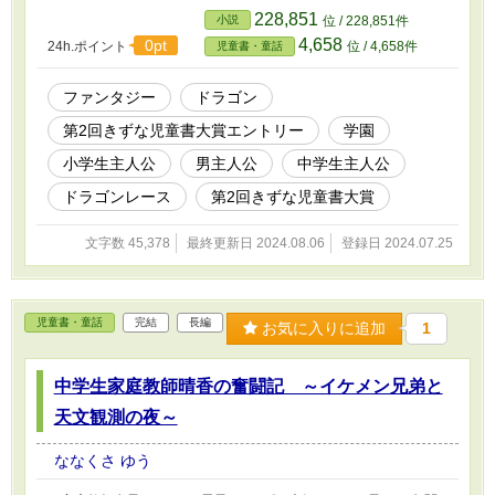
れでも、竜太は前に進む。 相棒と共に、世界チャンピオンを目指
228,851
小説
位 / 228,851件
して！ そしてやってくる初レース！ 竜太ＶＳ龍矢、二人の対決の
4,658
0pt
24h.ポイント
位 / 4,658件
児童書・童話
行方は？ ---------- 小中学生向けジュブナイルファンタジー。 舞台は
現代の日本によく似た文化のドラゴンが存在する異世界です。 -----
----- ※第2回きずな児童書大賞エントリー作品 ※過去にカクヨムに
ファンタジー
ドラゴン
掲載した作品です。
第2回きずな児童書大賞エントリー
学園
小学生主人公
男主人公
中学生主人公
ドラゴンレース
第2回きずな児童書大賞
文字数 45,378
最終更新日 2024.08.06
登録日 2024.07.25
児童書・童話
完結
長編
お気に入りに追加
1
中学生家庭教師晴香の奮闘記 ～イケメン兄弟と
天文観測の夜～
ななくさ ゆう