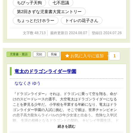
ちびっ子天狗
七不思議
目指す深織は何を思う？ 凸凹小学生コンビが夏に体験する、ちょ
っぴり恐くてドキドキのジュブナイル物語。 ---------------------- ※過
第2回きずな児童書大賞エントリー
去にカクヨムに掲載した作品を、改題、改稿したものです
ちょっとだけホラー
トイレの花子さん
文字数 48,713
最終更新日 2024.08.07
登録日 2024.07.26
児童書・童話
完結
長編
お気に入りに追加
1
竜太のドラゴンライダー学園
ななくさ ゆう
『ドラゴンライダー』 それは、ドラゴンに乗って空を翔る、命が
けのスピードレースの選手。 大空竜太はドラゴンライダーになる
ことを夢見る少年だ。 小学校を卒業する年齢になり、竜太はドラ
ゴンライダー学園の入試に挑む。 そこで彼は、世界チャンピオン
の息子高力龍矢らライバルの少年少女達と出会う。 危険な入学試
験。 生涯の相棒となるドラゴンとの契約。 キビシイ学園生活。 ド
ラゴンライダーになりたい！ ただそれだけを夢見て、少年少女達
は苦難を乗り越える。 一方で夢かなわず学園を去る者もいる。 そ