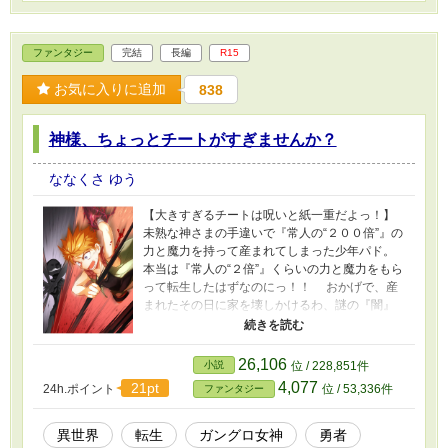
てください。 ※カクヨムにも掲載しています。
https://kakuyomu.jp/works/16817139557660613
987
ファンタジー
完結
長編
R15
お気に入りに追加
838
神様、ちょっとチートがすぎませんか？
ななくさ ゆう
【大きすぎるチートは呪いと紙一重だよっ！】
未熟な神さまの手違いで『常人の“２００倍”』の
力と魔力を持って産まれてしまった少年パド。
本当は『常人の“２倍”』くらいの力と魔力をもら
って転生したはずなのにっ！！ おかげで、産
まれたその日に家を壊しかけるわ、謎の『闇』
が襲いかかってくるわ、教会に命を狙われる
わ、王女様に勇者候補としてスカウトされる
わ、もう大変！！ 僕は『家族と楽しく平和に
26,106
小説
位 / 228,851件
暮らせる普通の幸せ』を望んだだけなのに、ど
4,077
21pt
24h.ポイント
位 / 53,336件
ファンタジー
うしてこうなるの！？ ◇◆◇◆◇◆◇◆◇
――前世で大人になれなかった少年は、新たな
世界で幸せを求める。 しかし、『幸せになり
異世界
転生
ガングロ女神
勇者