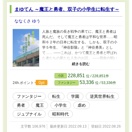
まゆてん ～魔王と勇者、双子の小学生に転生す～
ななくさ ゆう
人族と魔族の長き戦争の果てに、魔王と勇者は
死んだ。 そして魔王と勇者は平和な世界……昭
和６２年の日本に転生する。 しかも、双子の小
学５年生、『神谷影陽』と『神谷勇美』とし
て…… ――これは、かつて魔王と勇者と呼ばれ
た者たちの新たな人生のお話。 ――宿命の戦い
を終え、平和な国に双子として転生した少年と
少女の物語だ。 女勇者「魔王、私はお前を許さ
ない！」 男魔王「いまさらやめようぜ。ここは
228,851
小説
位 / 228,851件
日本で俺たちは双子の兄妹なんだからさぁ」
53,336
0pt
24h.ポイント
位 / 53,336件
ファンタジー
====================== 戦いしか知らない
魔王と勇者が、平和な日本で家族として暮らす
お話。 異世界”から”日本”へ”の『異世界転生（逆
ファンタジー
転生
学園
逆異世界転生
異世界転生）』になります。 ※物語の構造上
勇者
魔王
小学生
虐め
『プロローグ』の舞台は異世界ですが、本編の
舞台は昭和６０年代の日本です。 ※本編中に
ジュブナイル
昭和時代
時々挿入されている【♪昭和６０年代豆知識♪】
ですが、基本的には『諸説ある』ことが多く、
文字数 106,976
最終更新日 2022.09.13
登録日 2022.08.26
あくまでも著者の解釈です。詳細は各自で調べ