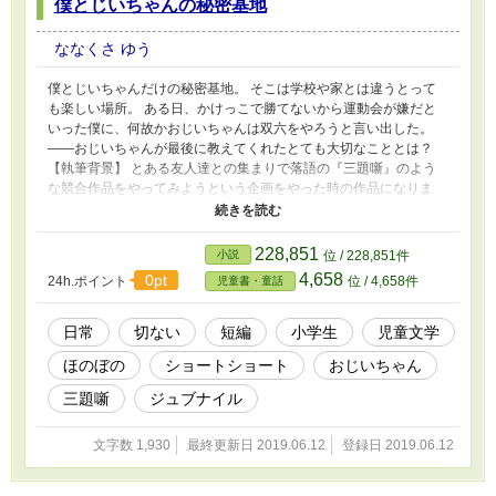
僕とじいちゃんの秘密基地
ななくさ ゆう
僕とじいちゃんだけの秘密基地。 そこは学校や家とは違うとって
も楽しい場所。 ある日、かけっこで勝てないから運動会が嫌だと
いった僕に、何故かおじいちゃんは双六をやろうと言い出した。
――おじいちゃんが最後に教えてくれたとても大切なこととは？
【執筆背景】 とある友人達との集まりで落語の『三題噺』のよう
な競合作品をやってみようという企画をやった時の作品になりま
す。 お題は『すごろく』『秘密基地』『金貨』、２０００文字以
内という条件でした。 ※カクヨムとマグネット、ノベルアップ＋
にも投稿しています。
228,851
小説
位 / 228,851件
4,658
0pt
24h.ポイント
位 / 4,658件
児童書・童話
日常
切ない
短編
小学生
児童文学
ほのぼの
ショートショート
おじいちゃん
三題噺
ジュブナイル
文字数 1,930
最終更新日 2019.06.12
登録日 2019.06.12