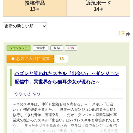
投稿作品
近況ボード
13
14
件
件
13
件
ファンタジー
連載中
長編
R15
お気に入りに追加
13
ハズレと笑われたスキル『出会い』～ダンジョン
配信中、異世界から猫耳少女が現れた～
ななくさ ゆう
～そのスキルは、仲間も危険も引き寄せる。～ スキル『出会
い』が俺の運命を変えた。 世界一のダンジョン配信者を目指し
修行してきた青年、蒼凛空斗。 だが、ダンジョン探索学園の卒
業式で授かったスキル『出会い』はハズレスキルと嘲笑されてしま
う。 笑ったヤツラを見返すため、空斗はソロでダンジョン配信
に挑む。 ダンジョン内で『出会った』のは―― 未発見の超