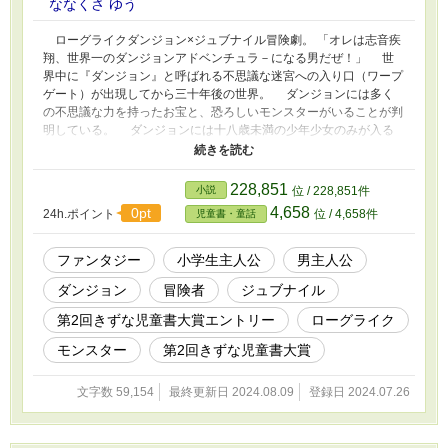
ななくさ ゆう
ローグライクダンジョン×ジュブナイル冒険劇。 「オレは志音疾
翔、世界一のダンジョンアドベンチュラ－になる男だぜ！」 世
界中に『ダンジョン』と呼ばれる不思議な迷宮への入り口（ワープ
ゲート）が出現してから三十年後の世界。 ダンジョンには多く
の不思議な力を持ったお宝と、恐ろしいモンスターがいることが判
明している。 ダンジョンには十八歳未満の少年少女のみが入る
ことができる。 この世界ではダンジョンを探索する少年少女を
『ダンジョンアドベンチュラ－』と呼ぶ。 小学六年生の志音疾
翔は、幼なじみの春風優汰、ライバルの飛来挑英、そしてヒロイン
228,851
小説
位 / 228,851件
の海野蒼とともに、ダンジョンアドベンチュラ－になるための試験
4,658
0pt
24h.ポイント
位 / 4,658件
児童書・童話
に挑む。 試験に合格する条件は初心者向けダンジョンを攻略す
ること。 初めてのダンジョン、初めてのアイテム、初めてのモ
ンスターとの戦い。 四人は順調に探索を続けるが、やがてダン
ファンタジー
小学生主人公
男主人公
ジョンに異変が起き始める。 初心者向けのダンジョンには出現
ダンジョン
冒険者
ジュブナイル
しないはずの強力なモンスターが襲いかかり、見つからないはずの
強力なアイテムが次々と見つかったのだ。 試験の中止も検討さ
第2回きずな児童書大賞エントリー
ローグライク
れるが、緊急脱出用アイテムも使えなくなってしまう！ 果たし
て四人は無事ダンジョンをクリアーして、ダンジョンアドベンチュ
モンスター
第2回きずな児童書大賞
ラ－になれるのか！？ 命がけの冒険が今、始まる ------------------
※第2回きずな児童書大賞エントリー作品です。
文字数 59,154
最終更新日 2024.08.09
登録日 2024.07.26