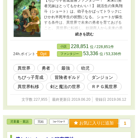
【ちびっ子育成冒険ファンタジー！ 未来の勇
者兄妹はとってもかわいい！】 就活生の朱鳥翔
斗（ショート）は、幼子をかばってトラックに
ひかれ半死半生の状態になる。 ショートが蘇生
する条件は、異世界で未来の勇者を育てあげる
こと。 異世界に転移し、奴隷商人から未来の勇
者兄妹を助け出すショート。 だが、未来の勇者
アレルとフロルはまだ５歳の幼児だった！！ と
ってもかわいい双子のちびっ子兄妹を育成しな
228,851
小説
位 / 228,851件
がら、異世界で冒険者として活動を始めるショ
53,336
0pt
24h.ポイント
位 / 53,336件
ファンタジー
ート。 はたして、彼は無事双子を勇者に育て上
げることができるのか！？ ちびっ子育成冒険フ
ァンタジー小説開幕！！ ◇◆◇◆◇◆◇◆◇
異世界
勇者
最強
幼児
１話2000～3000文字前後になるように意識して
ちびっ子育成
冒険者ギルド
ダンジョン
執筆しています（例外あり）
◇◆◇◆◇◆◇◆◇ カクヨムとノベリズムにも
異世界転移
剣と魔法の世界
ＲＰＧ風世界
投稿しています
文字数 227,955
最終更新日 2019.06.20
登録日 2019.06.12
児童書・童話
完結
ｼｮｰﾄｼｮｰﾄ
お気に入りに追加
1