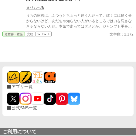
がられることを覚悟で告げたエマに、ユーインは―― 心に傷を抱
始末。 十五歳になり、高い魔力を持つ者のみが通える魔術学園に
える妖精が見える少女エマと、心優しくもちょっとした秘密を抱
まりぃべる
入学する事になったレイルーク。 しかし、その学園はかなり特殊
えた青年貴族ユーイン、それからにぎやかな妖精たちのラブコメ
な学園だった。 全員見た目を変えて通わなければならず、性格ま
うちの家族は、ふつうとちょっと違うんだって。ぼくには良く分
ディです。
で変わって入学する生徒もいるというのだ。 「みんな全然見た目
からないけど、友だちや知らない人がいるところでは力を隠さな
が違うし、性格まで変えてるからもう誰が誰だか分からないな。
きゃならないんだ。本気で走ってはダメとか、ジャンプも手を抜
……でも、学園生活にそんなの関係ないよね？ せっかく転生し
け、とかいろいろ守らないといけない約束がある。面倒だけど、
文字数：2,172
児童書・童話
完結
ｼｮｰﾄｼｮｰﾄ
てここまで頑張って来たんだし。正体がバレないように気をつけ
約束破ったら引っ越さないといけないって言われてるから面倒だ
つつ、学園生活を思いっきり楽しむぞ！！」 果たしてレイルーク
けど仕方なく守ってる。 それでね、十二月なんて一年で一番忙し
は正体がバレる事なく無事卒業出来るのだろうか？ そしてレイ
くなるからぼく、いやなんだけど。 そんなぼくの話、聞いてくれ
ルークは誰かと恋に落ちることが、果たしてあるのか？ レイルー
る？ ☆まりぃべるの世界観です。楽しんでもらえたら嬉しいで
クは誰の手（恋）をとるのか。 これはレイルークの半生を描いた
す。
成長物語。兼、恋愛物語である（多分） ⚠︎ この物語は『レティ
シア公爵令嬢は誰の手を取るのか』の主人公の性別を逆転した作
品です。 物語進行は同じなのに、主人公が違うとどれ程内容が変
わるのか？ を検証したくて執筆しました。 『アラサーと高校
生』の年齢差や性別による『性格のギャップ』を楽しんで頂けた
アプリ一覧
らと思っております。 ただし、この作品は中高生向けに執筆して
おり、高学年向け児童書扱いです。なのでレティシアと違いまと
もな主人公です。 一部の登場人物も性別が逆転していますので、
全く同じに物語が進行するか正直分かりません。 もしかしたら学
公式SNS一覧
園編からは全く違う内容になる……のか、ならない？（そもそも
学園編まで書ける？！）のか……。 かなり見切り発車ですが、宜
しくお願いします。
ご利用について