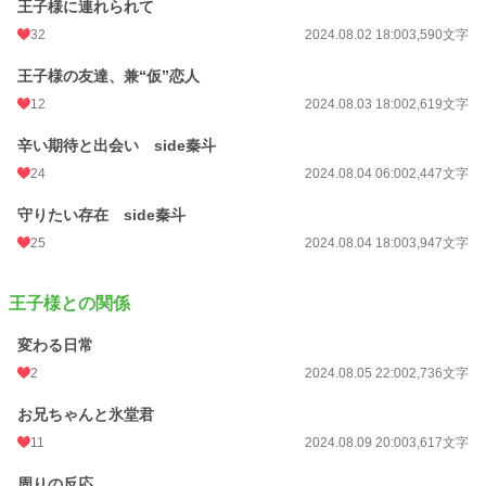
「結衣さん……って呼んでもいい？
王子様に連れられて
32
2024.08.02 18:00
3,590文字
だから、俺のことも名前で呼んでほしいな。」
王子様の友達、兼“仮”恋人
「さっきので嫉妬したから、ちょっとだけ抱きしめられてて。」
12
2024.08.03 18:00
2,619文字
「俺は前から結衣さんのことが好きだったし、
辛い期待と出会い side秦斗
今もどうしようもないくらい好きなんだ。」
24
2024.08.04 06:00
2,447文字
……でもいつの間にか、どうしようもないくらい溺れていた。
守りたい存在 side秦斗
小説
6,486 位 / 228,608 件
25
2024.08.04 18:00
3,947文字
児童書・童話
170 位 / 4,652 件
王子様との関係
お気に入り
267
変わる日常
24h.ポイント
213 pt
2
2024.08.05 22:00
2,736文字
文字数
76,917
お兄ちゃんと氷堂君
更新日時
2024.08.31 09:00
11
2024.08.09 20:00
3,617文字
初回公開日時
2024.07.21 18:00
周りの反応