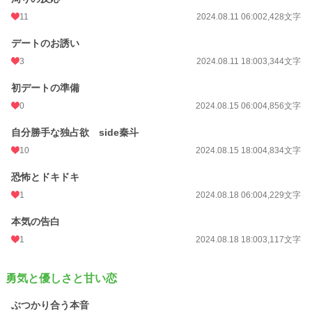
初回完結日時
2024.08.31 02:25
11
2024.08.11 06:00
2,428文字
週間ポイント
870 pt (9,938 位)
デートのお誘い
3
2024.08.11 18:00
3,344文字
月間ポイント
6,675 pt (6,506 位)
年間ポイント
初デートの準備
124,374 pt (4,948 位)
0
2024.08.15 06:00
4,856文字
累計ポイント
294,204 pt (15,400 位)
自分勝手な独占欲 side秦斗
10
2024.08.15 18:00
4,834文字
恐怖とドキドキ
1
2024.08.18 06:00
4,229文字
本気の告白
1
2024.08.18 18:00
3,117文字
勇気と優しさと甘い恋
ぶつかり合う本音