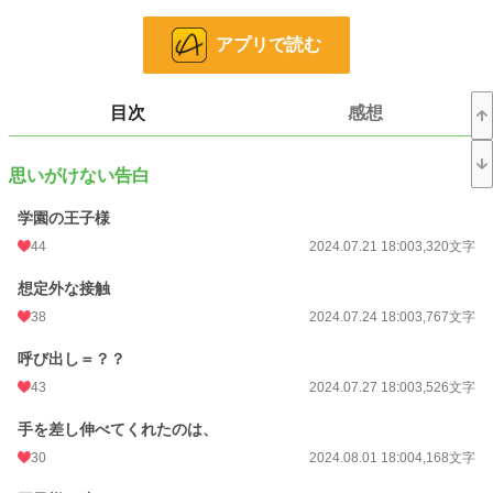
アプリで読む
……これは一体どういう状況なんですか!?
目次
感想
静かな場所が好きで大人しめな地味子ちゃん
思いがけない告白
できるだけ目立たないように過ごしたい
湖宮結衣（こみやゆい）
学園の王子様
44
2024.07.21 18:00
3,320文字
×
想定外な接触
文武両道な学園の王子様
38
2024.07.24 18:00
3,767文字
実は、好きな子を誰よりも独り占めしたがり……？
呼び出し＝？？
氷堂秦斗（ひょうどうかなと）
43
2024.07.27 18:00
3,526文字
手を差し伸べてくれたのは、
最初は【仮】のはずだった。
30
2024.08.01 18:00
4,168文字