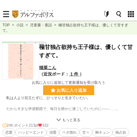
TOP
>
小説
>
児童書・童話
>
極甘独占欲持ち王子様は、優しくて甘すぎ
て。
児童書・童話
完結
長編
極甘独占欲持ち王子様は、優しくて甘
すぎて。
猫菜こん
（近況ボード：
1 件
）
お気に入りに追加して更新通知を受け取ろう
お気に入り追加
私は人より目立たずに、ひっそりと生きていたい。
だから大きな伊達眼鏡で、毎日を静かに過ごしていたのに――……。
「それじゃあこの子は、俺がもらうよ。」
24h.ポイント
213pt
332
優しく引き寄せられ、“王子様”の腕の中に閉じ込められ。
恋愛
ハッピーエンド
溺愛
ベタ惚れ
甘々
胸キュン
独占欲