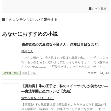
もっと見る
このコンテンツについて報告する
あなたにおすすめの小説
独占欲強めの最強な不良さん、溺愛は盲目なほど。
猫菜こん
小さな頃から、巻き込まれで絡まれ体質の私。 中学生になっ
て、もう巻き込まれないようにひっそり暮らそう！ そう意気込
んでいたのに……。 「可愛すぎる。もっと抱きしめさせてく
れ。」 私、最強の不良さんに見初められちゃったみたいです。
文字数：74,043
児童書・童話
完結
長編
巻き込まれ体質の不憫な中学生 ふわふわしているけど、しっ
かりした芯の持ち主 咲城和凜（さきしろかりん） × 圧倒的
な力とセンスを持つ、負け知らずの最強不良 和凜以外に容赦が
【奨励賞】氷の王子は、私のスイーツでしか笑わない―
ない 天狼絆那（てんろうきずな） 些細な事だったのに、どう
―魔法学園と恋のレシピ【完結】
してか私にくっつくイケメンさん。 彼曰く、私に一目惚れした
らしく……？ 「おい、俺の和凜に何しやがる。」 「お前が無事な
旅する書斎（☆ほしい）
ら、もうそれでいい……っ。」 「この世に存在している言葉だけ
【第3回きずな児童書大賞で奨励賞をいただきました】 魔法が学
じゃ表せないくらい、愛している。」 王道で溺愛、甘すぎる恋
べる学園の「製菓科」で、お菓子づくりに夢中な少女・いちご。