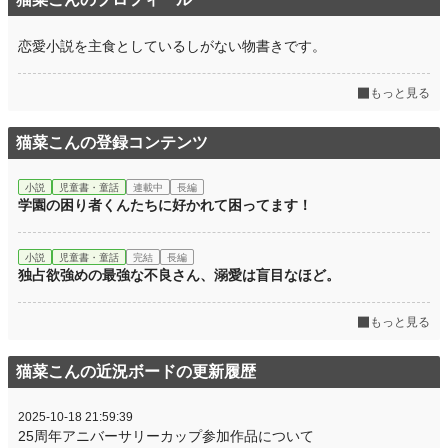
恋愛小説を主食としているしがない物書きです。
もっと見る
猫菜こんの登録コンテンツ
小説
児童書・童話
連載中
長編
学園の困り者くんたちに好かれて困ってます！
小説
児童書・童話
完結
長編
独占欲強めの最強な不良さん、溺愛は盲目なほど。
もっと見る
猫菜こんの近況ボードの更新履歴
2025-10-18 21:59:39
25周年アニバーサリーカップ参加作品について