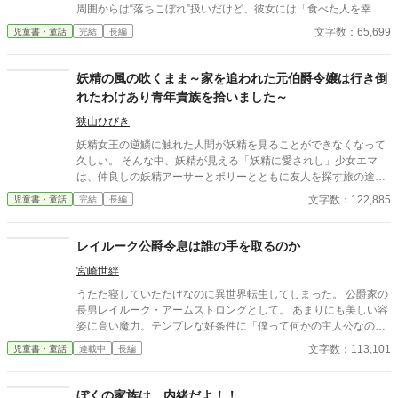
物語。 最強不良さんの溺愛は、独占的で盲目的。
周囲からは“落ちこぼれ”扱いだけど、彼女には「食べた人を幸せ
にする」魔法菓子の力があった。 ある日、彼女は冷たく孤高
文字数：65,699
児童書・童話
完結
長編
な“氷の王子”レオンの秘密を知る。彼は誰にも言えない魔力不全
に悩んでいた――。 「私のお菓子で、彼を笑顔にしたい！」 不器
用だけど優しい彼の心を溶かすため、特別な魔法スイーツ作りが
妖精の風の吹くまま～家を追われた元伯爵令嬢は行き倒
始まる。 甘くて切ない、学園魔法ラブストーリー！
れたわけあり青年貴族を拾いました～
狭山ひびき
妖精女王の逆鱗に触れた人間が妖精を見ることができなくなって
久しい。 そんな中、妖精が見える「妖精に愛されし」少女エマ
は、仲良しの妖精アーサーとポリーとともに友人を探す旅の途
中、行き倒れの青年貴族ユーインを拾う。彼は病に倒れた友人を
文字数：122,885
児童書・童話
完結
長編
助けるために、万能薬（パナセア）を探して旅をしているらし
い。「友人のために」というユーインのことが放っておけなくな
ったエマは、「おいエマ、やめとけって！」というアーサーの制
レイルーク公爵令息は誰の手を取るのか
止を振り切り、ユーインの薬探しを手伝うことにする。昔から妖
宮崎世絆
精が見えることを人から気味悪がられるエマは、ユーインにはそ
のことを告げなかったが、伝説の万能薬に代わる特別な妖精の秘
うたた寝していただけなのに異世界転生してしまった。 公爵家の
薬があるのだ。その薬なら、ユーインの友人の病気も治せるかも
長男レイルーク・アームストロングとして。 あまりにも美しい容
しれない。エマは薬の手掛かりを持っている妖精女王に会いに行
姿に高い魔力。テンプレな好条件に「僕って何かの主人公なのか
くことに決める。穏やかで優しく、そしてちょっと抜けているユ
な？」と困惑するレイルーク。 溺愛してくる両親や義姉に見守ら
文字数：113,101
児童書・童話
連載中
長編
ーインに、次第に心惹かれていくエマ。けれども、妖精女王に会
れ、心身ともに成長していくレイルーク。 アームストロング公爵
いに行った山で、ついにユーインにエマの妖精が見える体質のこ
の他に三つの公爵家があり、それぞれ才色兼備なご令嬢三人も素
とを知られてしまう。 「……わたしは、妖精が見えるの」 気味悪
直で温厚篤実なレイルークに心奪われ、三人共々婚約を申し出る
ぼくの家族は…内緒だよ！！