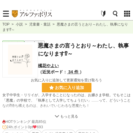
TOP
>
小説
>
児童書・童話
>
悪魔さまの言うとおり～わたし、執事になり
ます⁉︎～
児童書・童話
完結
長編
悪魔さまの言うとおり～わたし、執事
になります⁉︎～
橘花やよい
（近況ボード：
34 件
）
お気に入りに追加して更新通知を受け取ろう
お気に入り追加
女子中学生・リリイが、入学することになったのは、お嬢さま学校。でもそこは
「悪魔」の学校で、「執事として入学してちょうだい」……って、どういうこと
なの⁉待ち構えるのは、きれいでいじわるな悪魔たち！
友情と魔法と、胸キュンもありの学園ファンタジー。
HOTランキング 最高85位
第2回きずな児童書大賞参加作です。
24h.ポイント
0pt
693