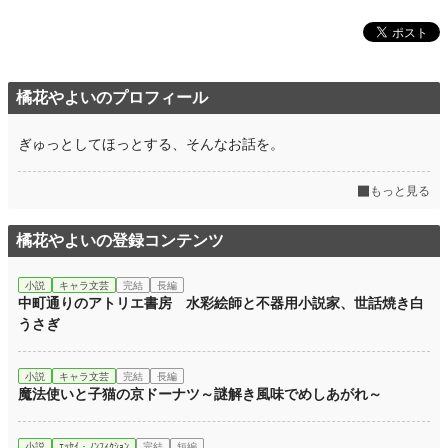
橘花やよいのプロフィール
ぎゅっとしてほっとする、そんなお話を。
もっと見る
橘花やよいの登録コンテンツ
小説
キャラ文芸
完結
長編
中町通りのアトリエ書房 水彩絵師と不器用小説家、世話焼き白
うさぎ
小説
キャラ文芸
完結
長編
魔法使いと子猫の京ドーナツ～謎解き風味でめしあがれ～
小説
ｴｯｾｲ・ﾉﾝﾌｨｸｼｮﾝ
完結
短編