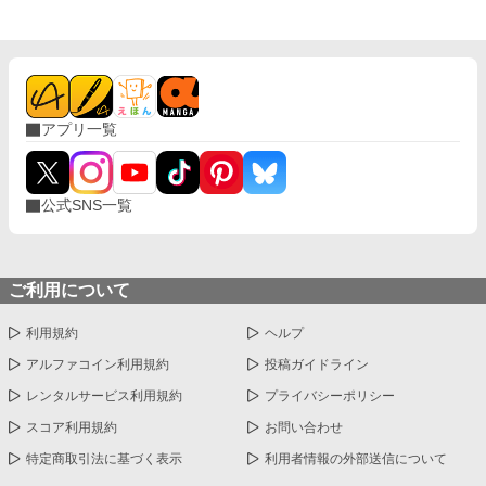
た。2人は名前を伏せたまま手紙を「宛名のないお便り」として
内されたお仕事は『ちょっぴりブラックでビターな職場』
紹介し、寄り添うようなレコードの曲を流し続けた。
で……！ はたして子どもたちは無事に仕事を終えることができ
るのか？ ちょっぴり恐い『お仕事オムニバス』！ イラスト：
REO=カジワラ
アプリ一覧
公式SNS一覧
ご利用について
利用規約
ヘルプ
アルファコイン利用規約
投稿ガイドライン
レンタルサービス利用規約
プライバシーポリシー
スコア利用規約
お問い合わせ
特定商取引法に基づく表示
利用者情報の外部送信について