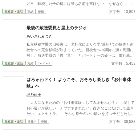
能を開花させていく。 相棒となるのは、175cmの長身なのにボー
翌日、転校した子の机には誰も名前を書けない。 なぜなら…… み
ルが怖くていつも怯えている先輩・琴音。 「相手は必ずそこに打
んな、その子との思い出を少しずつ忘れているから。
文字数：13,807
児童書・童話
完結
短編
ってくる。目をつぶって手を伸ばしていればいい」 コーチの魔法
のようなデータと瑠衣の励ましで、彼女もまた絶対に抜かれない
「目隠しの盾」へと覚醒する。 スマートウォッチで心拍数を管理
最後の放送委員と屋上のラジオ
し、圧倒的なパワーでねじ伏せてくる強豪校も「頭脳」と「基礎
体力」で次々と撃破！ 才能がない。背が高くて不器用。 それで
あいざわみつき
も、正しい理論と仲間がいれば、最強の敵にも勝てる。 これは、
私立秋穂学園の旧校舎は、老朽化により今学期限りでの解体と新
スポ根を否定された少女たちが「最高のチーム」へと成長してい
校舎への完全移転が決まっていた。新校舎への期待に湧く周囲に
く、新しい形の青春バレーボール物語。
対し、放送委員の「僕（葵）」とパートナーの優斗は、慣れ親し
んだ校舎が消えてしまう寂しさを拭えずにいた。 ある日、2人は
文字数：5,453
児童書・童話
完結
ｼｮｰﾄｼｮｰﾄ
教員から命じられた旧放送室の機材整理中に、古びたレコードや
一冊のノート、そして『ラジオ・リクエストカード』を見つけ
る。ノートには『屋上のラジオ：言葉にできなかった想いのため
はろォわァく！ ようこそ、おそろし楽しき『お仕事体
に』と記されていた。かつて旧放送室から屋上のホーンスピーカ
験』へ
ーへ音を届けていた設備が独立して残されていることを知った2
人は、真空管アンプに火を入れ、半分冗談で秘密の放課後放送を
理乃碧王
開始する。 誰も聴いていないはずの、自分たちの本音や寂しさを
「大人になるための『お仕事体験』してみませんか？」 楽して
語った放送だったが、翌朝、葵の靴箱に一通のメモが届く。それ
お小遣いが欲しい、チヤホヤされたい、好きなことだけして生き
はグラウンドでたまたま放送を聴き、ノイズ混じりのピアノ曲に
たい、エトセトラ。 そんな都合のいい願いを持つ子どもたちの
涙した生徒からの手紙だった。これをきっかけに、2人の『屋上
前に、ピンとはね上げたひげの怪人物『万具沢 勤（まんぐざわ つ
文字数：38,588
児童書・童話
連載中
長編
のラジオ』は本格化する。毎朝のように靴箱へ届く手紙には、進
とむ）』は現れる。 彼が案内する『はろォわァく！』は、どん
路の悩み、解体への寂しさ、好きな人への言えなかった想いな
な夢の職業にも就ける秘密の窓口。 動画配信者、パティシエな
ど、面と向かっては誰にも言えない胸の奥の感情が綴られてい
ど、憧れのお仕事に大喜びで飛びつく子どもたち。 しかし、案