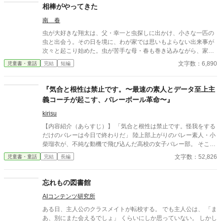
相棒がやってきた
南 春
虫が大好きな翔太は、父・幸一と虫探しに出かけ、小さな一匹の
虫と出会う。その日を境に、わが家では思いもよらない出来事が
次々と起こり始めた。虫が苦手な母・春も巻き込みながら、家族
は小さな命と向き合っていく。笑って、驚いて、少しだけ心が温
文字数：6,890
児童書・童話
完結
短編
かくなる、家族の物語。夏のある日、わが家にやってきた「相
棒」が、家族の日常を少しずつ変えていく。
『気合と根性は禁止です。〜最速の素人とデータ至上主
義コーチが起こす、バレーボール革命〜』
kirisu
【内容紹介（あらすじ）】 「気合と根性は禁止です。怪我をする
だけのバレーは今日で終わりだ」 陸上部上がりのバレー素人・小
柴瑠衣が、不純な動機で飛び込んだ高校の女子バレー部。 そこは
先輩が引退し、すっかりお通夜状態の「終わっている」チームだ
文字数：52,826
児童書・童話
完結
長編
った。 そんなポンコツチームにやってきたのは、ヨレヨレのジャ
ージを着た変人コーチ・鳴海。 彼はタブレットを片手に、今まで
のスポーツの常識をすべて全否定する。 「すべては確率とデータ
忘れもの図書館
だ。指定された座標（マス目）に、指定された秒数で走れ」 バレ
AIコンテンツ研究所
ーの常識はゼロ。けれど『足の速さ』と『無尽蔵のスタミナ』だ
けは誰にも負けない瑠衣は、コーチの理詰めな指示に完璧に応
ある日、主人公のクラスメイトが転校する。 でも主人公は、 「ま
え、絶対にボールを落とさない「最強のレシーバー」としての才
あ、別にまた会えるでしょ」 くらいにしか思っていない。 しかし