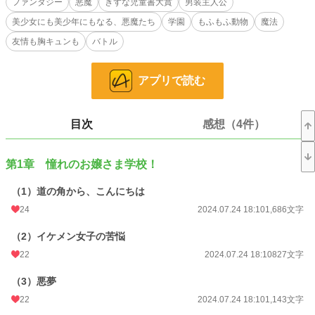
ファンタジー
悪魔
きずな児童書大賞
男装主人公
小説
228,724 位 / 228,724 件
美少女にも美少年にもなる、悪魔たち
学園
もふもふ動物
魔法
児童書・童話
4,654 位 / 4,654 件
友情も胸キュンも
バトル
お気に入り
21
アプリで読む
24h.ポイント
0 pt
文字数
67,121
目次
感想（4件）
更新日時
2024.08.26 18:10
第1章 憧れのお嬢さま学校！
初回公開日時
2024.07.24 18:10
初回完結日時
2024.08.26 19:01
（1）道の角から、こんにちは
24
2024.07.24 18:10
1,686文字
週間ポイント
42 pt (48,661 位)
（2）イケメン女子の苦悩
月間ポイント
294 pt (44,138 位)
22
2024.07.24 18:10
827文字
年間ポイント
1,932 pt (68,099 位)
（3）悪夢
累計ポイント
29,201 pt (58,984 位)
22
2024.07.24 18:10
1,143文字