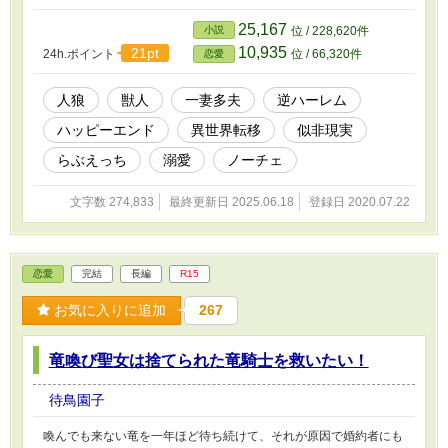
の優しい人狼。一晩過ごしただけだけど、その
優しさを忘れられなかった。 実は彼らはちょっ
25,167
小説
位 / 228,620件
と訳ありの里という群れには属さない、はぐれ
10,935
21pt
24h.ポイント
位 / 66,320件
恋愛
人狼だった。 リーダーで沈着冷静な美形の銀狼
の理人、ワイルド系でぶっきらぼうだけど優し
い黒狼の雄吾、底抜けに明るくて可愛い茶狼の
人狼
獣人
一妻多夫
逆ハーレム
春。 群れから出た理由はそれぞれ事情があるよ
ハッピーエンド
異世界転移
似非現実
うで？！ 女性に免疫のない奥手で絶倫人狼夫達
とのドタバタ溺愛結婚生活♥ ※第二部連載に向け
らぶえっち
溺愛
ノーチェ
て、まったり改稿中。(一話の文字数が倍になっ
てて、すみません……) ※他サイトにも投稿して
文字数 274,833
最終更新日 2025.06.18
登録日 2020.07.22
います。 素晴らしい表紙は氷川こちさまです。
いつもありがとうございます♡
恋愛
完結
長編
R15
お気に入りに追加
267
竜喚び聖女は捨てられた竜騎士を救いたい！
待鳥園子
喚んでも来ない竜を一年ほど待ち続けて、それが原因で婚約者にも