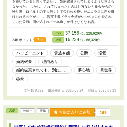
を築いていると思って居たし、婚約破棄されてしまうような覚えも
なかった。 しかし、されてしまったものは仕方ないと夜会からの
帰り道、ロベルトの友人若くして公爵位を継いだニコラスに声を掛
けられるのだが……。 現実主義ドライ令嬢がいつのまにか愛され
ていた公爵に囲い込まれて一本道しか行けなくなる話。
37,156
小説
位 / 228,620件
16,239
7pt
24h.ポイント
位 / 66,320件
恋愛
ハッピーエンド
貴族令嬢
公爵
溺愛
婚約破棄
理由あり
婚約破棄されても、別に……
夢心地
異世界
恋愛
文字数 8,629
最終更新日 2025.03.24
登録日 2025.03.23
恋愛
連載中
長編
お気に入りに追加
169