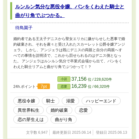
ルンルン気分な悪役令嬢、パンをくわえた騎士と
曲がり角でぶつかる。
待鳥園子
婚約者である王太子デニスから聖女エリカに嫌がらせした悪事で婚
約破棄され、それを粛々と受け入れたスカーレット公爵令嬢アンジ
ェラ。 しかし、アンジェラは既にデニスの両親と自分の両親へす
べての事情を説明済で、これから罰せられるのはデニス側となっ
た。 アンジェラはルンルン気分で卒業式会場から出て、パンをく
わえた騎士リアムと曲がり角でぶつかって！？
37,156
小説
位 / 228,620件
16,239
7pt
24h.ポイント
位 / 66,320件
恋愛
悪役令嬢
騎士
溺愛
ハッピーエンド
異世界転生
婚約破棄
恋愛
恋の芽生えは
曲がり角
文字数 6,947
最終更新日 2025.06.14
登録日 2025.06.13