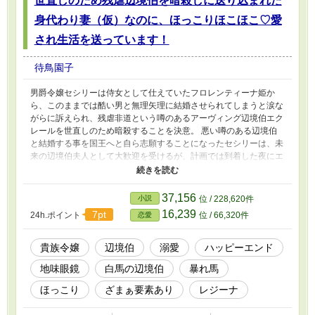
世直しのため残虐辺境伯を暗殺しに送り込まれた
身代わり妻（仮）なのに、ほっこりほこほこ♡愛
され生活を送っています！
待鳥園子
男爵令嬢セシリーは侍女として仕えていたフロレンティーナ姫か
ら、このままでは酷い男と無理矢理に結婚させられてしまうと涙な
がらに訴えられ、残虐非道という噂のあるアーヴィング辺境伯エク
レールを世直しのため暗殺することを決意。 悪い噂のある辺境伯
と結婚する事を国王へと自ら志願することになったセシリーは、未
来の辺境伯夫人として大歓迎を受けるが、計画では到着した夜にエ
クレールを毒殺し闇に紛れて逃走するはずであった。 しかし、毒
殺は呆気なく失敗してしまい、辺境伯の未来の押しかけ妻として、
大事にされる愛され生活が始まる！ 「え？ この人って……残虐
37,156
小説
位 / 228,620件
非道な辺境伯……なの！？」 エクレール本人と触れ合い色々と尾
16,239
7pt
24h.ポイント
位 / 66,320件
恋愛
ひれの付き過ぎた噂話に過ぎなかったことを、早々に知ってしまう
セシリー。 目的も帰る機会すら失って、暗殺するはずだった辺境
伯と仲を深めながら、辺境で愛され生活を送っていた……はずなん
貴族令嬢
辺境伯
溺愛
ハッピーエンド
だけど！？ 世直しのための暗殺と言い含められ辺境に派遣された
地味眼鏡
白馬の辺境伯
暴れ馬
貧乏男爵令嬢が、他でもない暗殺対象だった美形辺境伯に愛されま
くるお話。
ほっこり
ざまぁ要素あり
レジーナ