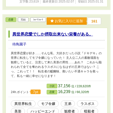
文字数 23,619
最終更新日 2025.02.07
登録日 2025.01.31
恋愛
完結
ｼｮｰﾄｼｮｰﾄ
お気に入りに追加
161
異世界恋愛でしか摂取出来ない栄養がある。
待鳥園子
異世界恋愛が好き……そんな私、大好きだった小説『ドキデキ』の
世界に転生してモブ令嬢になっていた！ 主人公二人の素敵場面を
観察していると、注意して来た美形の男性……あれ？ これから陥
れられて全てを奪われるラスボスになるはずの王弟ではない？ こ
っ、これって！！ 転生者の醍醐味、救いたい不遇キャラを救っ
て、私も一緒に幸せになります！
37,156
小説
位 / 228,620件
16,239
7pt
24h.ポイント
位 / 66,320件
恋愛
異世界転生
モブ令嬢
王弟
ラスボス
美形
ハッピーエンド
観察者
暗殺者