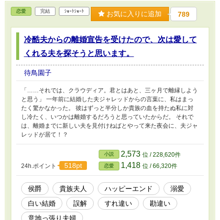
恋愛
完結
ｼｮｰﾄｼｮｰﾄ
お気に入りに追加
789
冷酷夫からの離婚宣告を受けたので、次は愛して
くれる夫を探そうと思います。
待鳥園子
「……それでは、クラウディア。君とはあと、三ヶ月で離縁しよう
と思う」 一年前に結婚した夫ジャレッドからの言葉に、私はまっ
たく驚かなかった。 彼はずっと半分しか貴族の血を持たぬ私に対
し冷たく、いつかは離婚するだろうと思っていたからだ。 それで
は、離婚までに新しい夫を見付けねばとやって来た夜会に、夫ジャ
レッドが居て！？
2,573
小説
位 / 228,620件
1,418
518pt
24h.ポイント
位 / 66,320件
恋愛
侯爵
貴族夫人
ハッピーエンド
溺愛
白い結婚
誤解
すれ違い
勘違い
意地っ張り夫婦