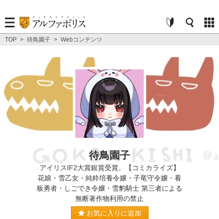
TOP
>
待鳥園子
>
Webコンテンツ
待鳥園子
アイリスIF2大賞銀賞受賞。【コミカライズ】
花娘・雪乙女・純粋培養令嬢・子竜守令嬢・看
板勇者・しごでき令嬢・雪豹騎士 第三者による
無断著作物利用の禁止
お気に入りに追加