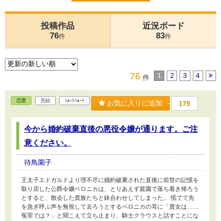
投稿作品
近況ボード
76
83
件
件
76
1
2
3
4
件
恋愛
完結
ｼｮｰﾄｼｮｰﾄ
お気に入りに追加
175
今から婚約破棄直後の悪役令嬢が通ります。ご注
意ください。
待鳥園子
王太子エドガルドより理不尽に婚約破棄された直後に前世の記憶を
取り戻した公爵令嬢ベロニカは、とりあえず庭園で落ち着き帰ろう
とすると、散会した貴族たちと鉢合わせしてしまった。 慌てて先
を急ぎ呼ぶ声を無視して去ろうとするベロニカの耳に「貴女は……
冤罪では？」と聞こえて立ち止まり、騎士クラウスと話すことにな