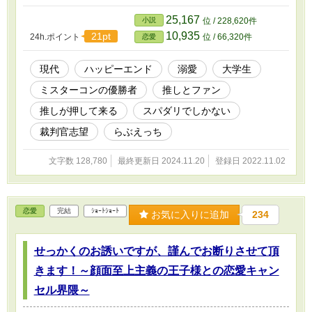
抱えてしまった男の子を癒すだけのラブコメ。
※ヒーローがシャレにならないレベルの女嫌い
25,167
小説
位 / 228,620件
です(ヒロインのみ除く)一方向から見た偏見など
10,935
21pt
24h.ポイント
位 / 66,320件
恋愛
も強めなので、苦手な方は気をつけて下さい。
※R描写ありは、★付。
現代
ハッピーエンド
溺愛
大学生
ミスターコンの優勝者
推しとファン
推しが押して来る
スパダリでしかない
裁判官志望
らぶえっち
文字数 128,780
最終更新日 2024.11.20
登録日 2022.11.02
恋愛
完結
ｼｮｰﾄｼｮｰﾄ
お気に入りに追加
234
せっかくのお誘いですが、謹んでお断りさせて頂
きます！～顔面至上主義の王子様との恋愛キャン
セル界隈～