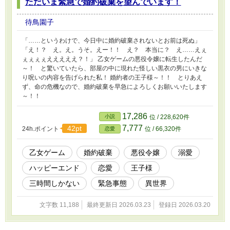
ただいま緊急で婚約破棄を望んでいます！
待鳥園子
「……というわけで、今日中に婚約破棄されないとお前は死ぬ」
「え！？ え。え。うそ。えー！！ え？ 本当に？ え……えぇ
ぇぇぇぇえええええ？！」 乙女ゲームの悪役令嬢に転生したんだ
～！ と驚いていたら、部屋の中に現れた怪しい黒衣の男にいきな
り呪いの内容を告げられた私！ 婚約者の王子様～！！ とりあえ
ず、命の危機なので、婚約破棄を早急によろしくお願いいたします
～！！
17,286
小説
位 / 228,620件
7,777
42pt
24h.ポイント
位 / 66,320件
恋愛
乙女ゲーム
婚約破棄
悪役令嬢
溺愛
ハッピーエンド
恋愛
王子様
三時間しかない
緊急事態
異世界
文字数 11,188
最終更新日 2026.03.23
登録日 2026.03.20