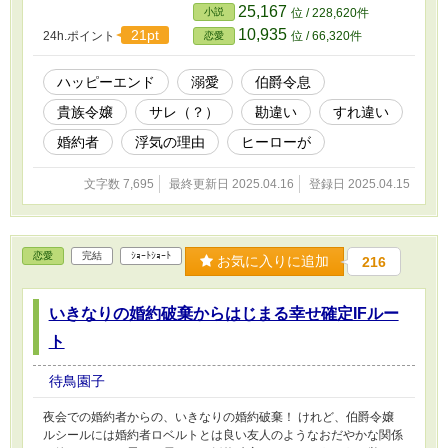
25,167
小説
位 / 228,620件
10,935
21pt
24h.ポイント
位 / 66,320件
恋愛
ハッピーエンド
溺愛
伯爵令息
貴族令嬢
サレ（？）
勘違い
すれ違い
婚約者
浮気の理由
ヒーローが
文字数 7,695
最終更新日 2025.04.16
登録日 2025.04.15
恋愛
完結
ｼｮｰﾄｼｮｰﾄ
お気に入りに追加
216
いきなりの婚約破棄からはじまる幸せ確定IFルー
ト
待鳥園子
夜会での婚約者からの、いきなりの婚約破棄！ けれど、伯爵令嬢
ルシールには婚約者ロベルトとは良い友人のようなおだやかな関係