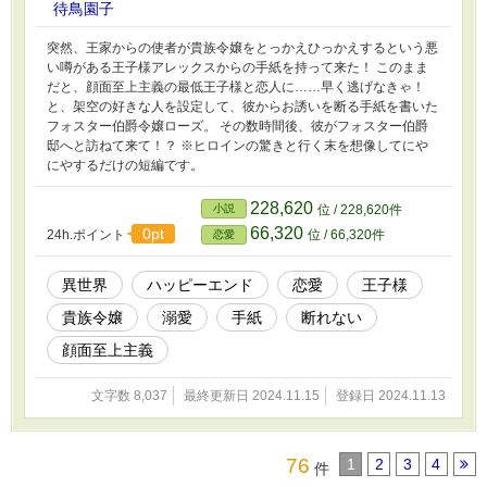
待鳥園子
突然、王家からの使者が貴族令嬢をとっかえひっかえするという悪
い噂がある王子様アレックスからの手紙を持って来た！ このまま
だと、顔面至上主義の最低王子様と恋人に……早く逃げなきゃ！
と、架空の好きな人を設定して、彼からお誘いを断る手紙を書いた
フォスター伯爵令嬢ローズ。 その数時間後、彼がフォスター伯爵
邸へと訪ねて来て！？ ※ヒロインの驚きと行く末を想像してにや
にやするだけの短編です。
228,620
小説
位 / 228,620件
66,320
0pt
24h.ポイント
位 / 66,320件
恋愛
異世界
ハッピーエンド
恋愛
王子様
貴族令嬢
溺愛
手紙
断れない
顔面至上主義
文字数 8,037
最終更新日 2024.11.15
登録日 2024.11.13
76
1
2
3
4
件