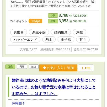
るが……。 冤罪で婚約破棄されてカッカしている悪役令嬢が、嘘
を見抜く能力を持つ美形騎士に溺愛されて幸せになっちゃう話。
8,788
小説
位 / 228,620件
3,953
134pt
24h.ポイント
位 / 66,320件
恋愛
異世界
悪役令嬢
婚約破棄
溺愛
ハッピーエンド
騎士
王子様
甘々
文字数 7,777
最終更新日 2026.07.12
登録日 2026.07.10
恋愛
完結
短編
お気に入りに追加
1,135
婚約者は妹のような幼馴染みを何より大切にして
いるので、お飾り妻予定な令嬢は幸せになること
を諦めた……はずでした。
待鳥園子