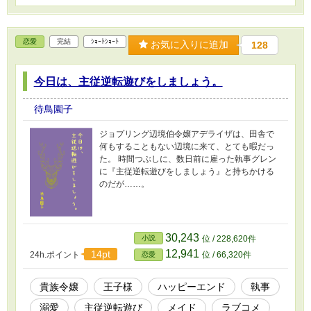
恋愛
完結
ｼｮｰﾄｼｮｰﾄ
お気に入りに追加
128
今日は、主従逆転遊びをしましょう。
待鳥園子
ジョプリング辺境伯令嬢アデライザは、田舎で
何もすることもない辺境に来て、とても暇だっ
た。 時間つぶしに、数日前に雇った執事グレン
に『主従逆転遊びをしましょう』と持ちかける
のだが……。
30,243
小説
位 / 228,620件
12,941
14pt
24h.ポイント
位 / 66,320件
恋愛
貴族令嬢
王子様
ハッピーエンド
執事
溺愛
主従逆転遊び
メイド
ラブコメ