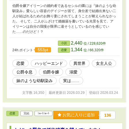
伯爵令嬢アイリーンの婚約者であるセシルの隣には『妹のような幼
馴染み』愛らしい容姿のデイジーが居て、身分差で結婚出来ない二
人が結ばれるためのお飾り妻にされてしまうことが耐えられなかっ
た。 そして、二人がふざけて婚姻届を書いている光景を見て、ア
イリーンは自分の我慢が限界に達そうとしているのを感じてい
た……のだけど！？
2,440
小説
位 / 228,620件
1,344
553pt
24h.ポイント
位 / 66,320件
恋愛
恋愛
ハッピーエンド
異世界
女主人公
公爵令息
伯爵令嬢
溺愛
妹のような幼馴染み
実は……
文字数 16,350
最終更新日 2026.03.29
登録日 2026.03.24
恋愛
完結
ｼｮｰﾄｼｮｰﾄ
お気に入りに追加
136