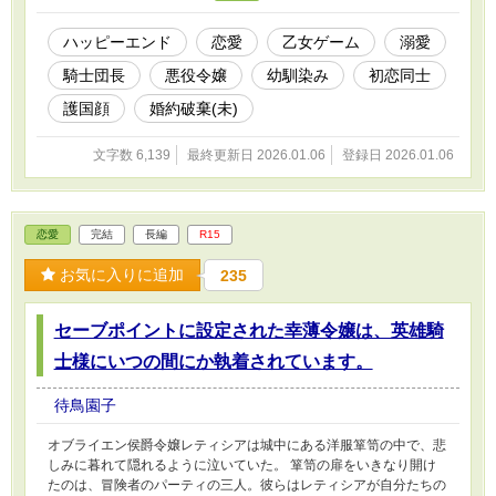
ハッピーエンド
恋愛
乙女ゲーム
溺愛
騎士団長
悪役令嬢
幼馴染み
初恋同士
護国顔
婚約破棄(未)
文字数 6,139
最終更新日 2026.01.06
登録日 2026.01.06
恋愛
完結
長編
R15
お気に入りに追加
235
セーブポイントに設定された幸薄令嬢は、英雄騎
士様にいつの間にか執着されています。
待鳥園子
オブライエン侯爵令嬢レティシアは城中にある洋服箪笥の中で、悲
しみに暮れて隠れるように泣いていた。 箪笥の扉をいきなり開け
たのは、冒険者のパーティの三人。彼らはレティシアが自分たちの