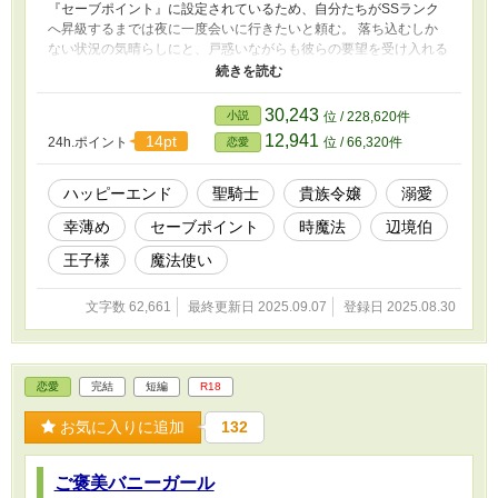
『セーブポイント』に設定されているため、自分たちがSSランク
へ昇級するまでは夜に一度会いに行きたいと頼む。 落ち込むしか
ない状況の気晴らしにと、戸惑いながらも彼らの要望を受け入れる
ことにしたレティシアは、やがて三人の中の一人で心優しい聖騎士
イーサンに惹かれるようになる。 侯爵家の血を繋ぐためには冒険
者の彼とは結婚出来ないために遠ざけて諦めようとすると、イーサ
30,243
小説
位 / 228,620件
ンはレティシアへの執着心を剥き出しにするようになって！？ 幼
12,941
14pt
24h.ポイント
位 / 66,320件
恋愛
い頃から幸が薄い人生を歩んできた貴族令嬢が、スパダリ過ぎる聖
騎士に溺愛されて幸せになる話。 ※完結まで毎日投稿です。
ハッピーエンド
聖騎士
貴族令嬢
溺愛
幸薄め
セーブポイント
時魔法
辺境伯
王子様
魔法使い
文字数 62,661
最終更新日 2025.09.07
登録日 2025.08.30
恋愛
完結
短編
R18
お気に入りに追加
132
ご褒美バニーガール