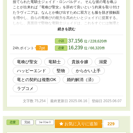
捨てられた竜騎士ジェイド・ロンバルディ。 そんな彼の竜を喚ぶ
ことが出来れば『竜喚び聖女』を辞めて良いという約束を取り付け
たラヴィ二アは、なんとか喚び出すために双方とも服を脱ぎ接触面
を増やし、自らの竜喚びの能力を高めたいとジェイドに提案する。
しかし、真面目で堅物な竜騎士ジェイドは、これをすぐには無理と
拒否。二人の目的のためにはどうしてもこれが必要だと、聖女を辞
めたいラヴィ二アは、なんとか彼を説得しようとするのだが……。
普通の貴族令嬢に戻りたい訳ありセクハラ聖女と真面目堅物な不憫
37,156
小説
位 / 228,620件
竜騎士の脱ぐか脱がないかのギリギリ攻防戦ラブコメ。
16,239
7pt
24h.ポイント
位 / 66,320件
恋愛
竜喚び聖女
竜騎士
貴族令嬢
溺愛
ハッピーエンド
堅物
からかい上手
竜との契約は複数OK
婚約解消（済）
ラブコメ
文字数 75,254
最終更新日 2025.06.16
登録日 2025.06.07
恋愛
完結
ｼｮｰﾄｼｮｰﾄ
お気に入りに追加
229