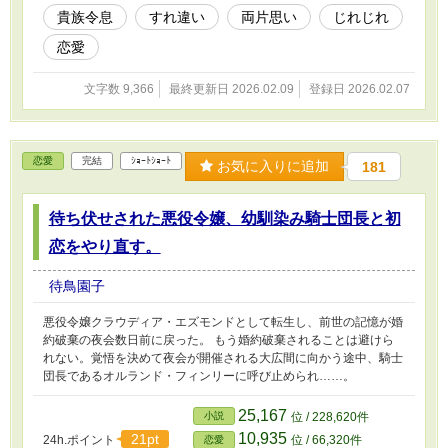
貴族令息
すれ違い
両片思い
じれじれ
恋愛
文字数 9,366
最終更新日 2026.02.09
登録日 2026.02.07
恋愛
完結
ｼｮｰﾄｼｮｰﾄ
お気に入りに追加
181
待ち伏せされた悪役令嬢、幼馴染み騎士団長と初
恋をやり直す。
待鳥園子
悪役令嬢クラウディア・エズモンドとして転生し、前世の記憶が婚
約破棄の夜会数日前に戻った。 もう婚約破棄されることは避けら
れない。覚悟を決めて夜会が開催される大広間に向かう途中、騎士
団長であるオルランド・フィンリーに呼び止められ……。
25,167
小説
位 / 228,620件
10,935
21pt
24h.ポイント
位 / 66,320件
恋愛