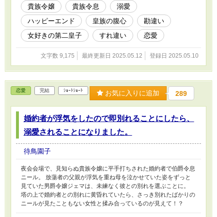
貴族令嬢
貴族令息
溺愛
ハッピーエンド
皇族の腹心
勘違い
女好きの第二皇子
すれ違い
恋愛
文字数 9,175
最終更新日 2025.05.12
登録日 2025.05.10
恋愛
完結
ｼｮｰﾄｼｮｰﾄ
お気に入りに追加
289
婚約者が浮気をしたので即別れることにしたら、
溺愛されることになりました。
待鳥園子
夜会会場で、見知らぬ貴族令嬢に平手打ちされた婚約者で伯爵令息
ニール。 放蕩者の父親が浮気を重ね母を泣かせていた姿をずっと
見ていた男爵令嬢ジェマは、未練なく彼との別れを選ぶことに。
塔の上で婚約者との別れに黄昏れていたら、さっき別れたばかりの
ニールが見たこともない女性と揉み合っているのが見えて！？