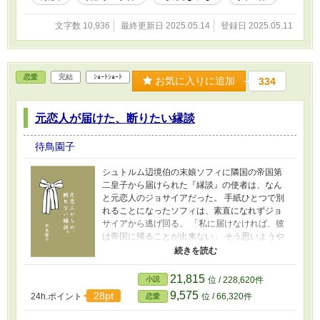
文字数 10,936
最終更新日 2025.05.14
登録日 2025.05.11
恋愛
完結
ｼｮｰﾄｼｮｰﾄ
お気に入りに追加
334
元恋人が届けた、断りたい縁談
待鳥園子
シュトルム辺境伯の末娘ソフィに隣国の帝国第
二皇子から届けられた『縁談』の使者は、なん
と元恋人のジョサイアだった。 手紙ひとつで別
れることになったソフィは、素直になれずジョ
サイアから逃げ回る。 「私に届けなければ、彼
は帝国に帰ることが出来ない」 そう思いようや
く書状を受け取ろうと決意したソフィに、ジョ
サイアは何かを言い掛けて！？
21,815
小説
位 / 228,620件
9,575
28pt
24h.ポイント
位 / 66,320件
恋愛