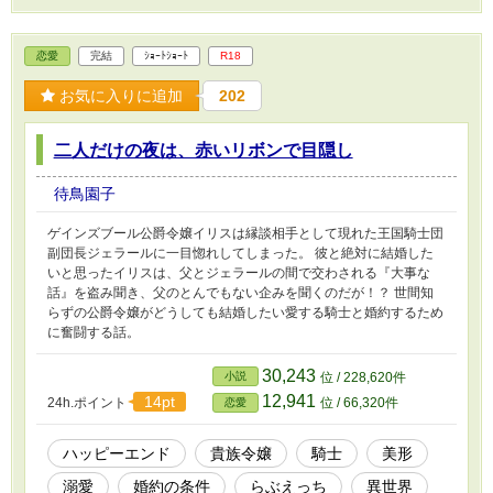
恋愛
完結
ｼｮｰﾄｼｮｰﾄ
R18
お気に入りに追加
202
二人だけの夜は、赤いリボンで目隠し
待鳥園子
ゲインズブール公爵令嬢イリスは縁談相手として現れた王国騎士団
副団長ジェラールに一目惚れしてしまった。 彼と絶対に結婚した
いと思ったイリスは、父とジェラールの間で交わされる『大事な
話』を盗み聞き、父のとんでもない企みを聞くのだが！？ 世間知
らずの公爵令嬢がどうしても結婚したい愛する騎士と婚約するため
に奮闘する話。
30,243
小説
位 / 228,620件
12,941
14pt
24h.ポイント
位 / 66,320件
恋愛
ハッピーエンド
貴族令嬢
騎士
美形
溺愛
婚約の条件
らぶえっち
異世界