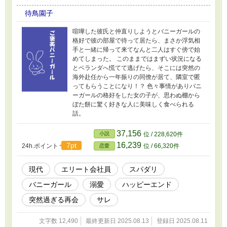
待鳥園子
喧嘩した彼氏と仲直りしようとバニーガールの
格好で彼の部屋で待って居たら、まさか浮気相
手と一緒に帰って来てなんと二人はすぐ傍で始
めてしまった。 このままではまずい状況になる
とベランダへ慌てて逃げたら、そこには突然の
海外赴任から一年振りの同僚が居て、隣室で匿
ってもらうことになり！？ 色々事情がありバニ
ーガールの格好をした女の子が、思わぬ棚から
ぼた餅に驚く好きな人に美味しく食べられる
話。
37,156
小説
位 / 228,620件
16,239
7pt
24h.ポイント
位 / 66,320件
恋愛
現代
エリート会社員
スパダリ
バニーガール
溺愛
ハッピーエンド
突然過ぎる再会
サレ
文字数 12,490
最終更新日 2025.08.13
登録日 2025.08.11