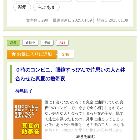
溺愛
らぶあま
文字数 6,290
最終更新日 2025.01.09
登録日 2025.01.08
恋愛
連載中
長編
R18
お気に入りに追加
346
０時のコンビニ、眼鏡すっぴんで片思いの人と鉢
合わせた真夏の熱帯夜
待鳥園子
誰にも会わないだろうと完全に油断していた真
夜中のコンビニで、今まで全く相手にされてい
ない好きな人と会ってしまった女の子が、慌て
て逃亡を謀ったものの、見事に捕まってしまっ
た夜にあった出来事と、その後の二人。 単なる
偶然という棚ぼたで愛しい推しの心を射止めた
女の子が、あまりにモテすぎたために心に闇を