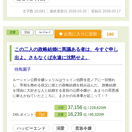
文字数 10,081
最終更新日 2026.03.20
登録日 2026.03.17
恋愛
完結
ｼｮｰﾄｼｮｰﾄ
お気に入りに追加
180
この二人の政略結婚に異議ある者は、今すぐ申し
出よ。さもなくば永遠に沈黙せよ。
待鳥園子
ルーシャン公爵令嬢シェリルはウェイン伯爵令息ノアに一目惚れ
し、宰相を務める祖父に彼との政略結婚を頼み込んだ。 政略結婚
を理由に大好きな人と結婚する直前の公爵令嬢が、あまりの罪悪感
に耐えかねていたところに、まさかの出来事が起こって！？
37,156
小説
位 / 228,620件
16,239
7pt
24h.ポイント
位 / 66,320件
恋愛
ハッピーエンド
溺愛
貴族令嬢