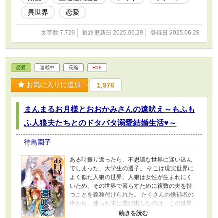
異世界
恋愛
文字数 7,729
最終更新日 2025.06.29
登録日 2025.06.28
恋愛
連載中
長編
R18
お気に入りに追加
1,976
まんまるお月様とおおかみさんの遠吠え～もふも
ふ人狼夫たちとのドタバタ溺愛結婚生活♥～
待鳥園子
ある時振り返ったら、不思議な世界に迷い込ん
でしまった、大学生の透子。 そこは現実世界に
よく似た人狼の世界。人狼は女性が生まれにく
いため、その世界で暮らすために複数の夫を持
つことを義務付けられた。 たくさんの候補者の
中から、迷った末に選び出したのは、この世界
に迷い込んでしまった時に保護してくれた三人