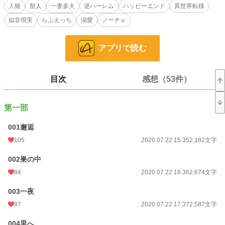
しまった時に保護してくれた三人の優しい人狼。一晩過ごしただけだけど、その
人狼
獣人
一妻多夫
逆ハーレム
ハッピーエンド
異世界転移
優しさを忘れられなかった。
似非現実
らぶえっち
溺愛
ノーチェ
実は彼らはちょっと訳ありの里という群れには属さない、はぐれ人狼だった。
アプリで読む
リーダーで沈着冷静な美形の銀狼の理人、ワイルド系でぶっきらぼうだけど優し
い黒狼の雄吾、底抜けに明るくて可愛い茶狼の春。
群れから出た理由はそれぞれ事情があるようで？！
目次
感想（53件）
女性に免疫のない奥手で絶倫人狼夫達とのドタバタ溺愛結婚生活♥
第一部
※第二部連載に向けて、まったり改稿中。(一話の文字数が倍になってて、すみ
001邂逅
ません……)
※他サイトにも投稿しています。
105
2020.07.22 15:35
2,182文字
002巣の中
素晴らしい表紙は氷川こちさまです。いつもありがとうございます♡
84
2020.07.22 16:36
2,674文字
小説
22,172 位 / 228,808 件
003一夜
87
2020.07.22 17:37
2,587文字
恋愛
9,675 位 / 66,376 件
お気に入り
004里へ
1,976