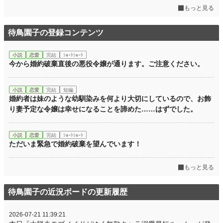
もっと見る
待鳥園子の登録コンテンツ
小説
恋愛
完結
ｼｮｰﾄｼｮｰﾄ
今から婚約破棄直後の悪役令嬢が通ります。ご注意ください。
小説
恋愛
完結
短編
婚約者は妹のような幼馴染みを何より大切にしているので、お飾
り妻予定な令嬢は幸せになることを諦めた……はずでした。
小説
恋愛
完結
ｼｮｰﾄｼｮｰﾄ
ただいま緊急で婚約破棄を望んでいます！
もっと見る
待鳥園子の近況ボードの更新履歴
2026-07-21 11:39:21