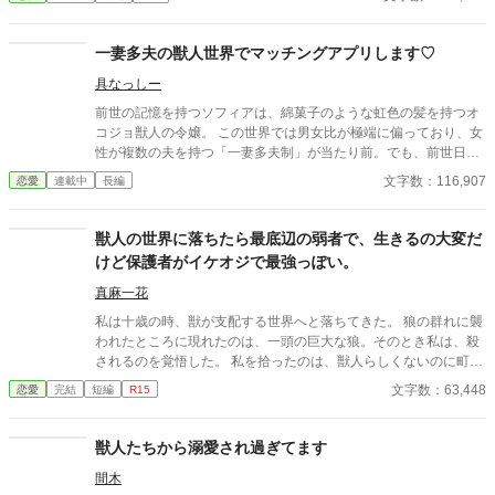
前半はラブラブまったりの予定。後半で主人公が頑張ります 小説
家になろう、カクヨムに転載しています
一妻多夫の獣人世界でマッチングアプリします♡
具なっしー
前世の記憶を持つソフィアは、綿菓子のような虹色の髪を持つオ
コジョ獣人の令嬢。 この世界では男女比が極端に偏っており、女
性が複数の夫を持つ「一妻多夫制」が当たり前。でも、前世日本
人だったソフィアには、一人の人を愛する感覚しかなくて……。
文字数：116,907
恋愛
連載中
長編
そんな私に、20人の父様たちは「施設（強制繁殖システム）送
り」を避けるため、マッチングアプリを始めさせた。 最初は戸惑
いながらも、出会った男性たちはみんな魅力的で、優しくて、一
獣人の世界に落ちたら最底辺の弱者で、生きるの大変だ
途で――。 ■ 大人の余裕とちょっと意地悪な研究者 ■ 不器用だけ
けど保護者がイケオジで最強っぽい。
ど一途な騎士 ■ ぶっきらぼうだけど優しい元義賊 ■ 完璧主義だけ
ど私にだけ甘えん坊な商人 ■ 超ピュアなジムインストラクター ■
真麻一花
コミュ力高めで超甘々なパティシエ ■ 私に一生懸命な天才年下魔
私は十歳の時、獣が支配する世界へと落ちてきた。 狼の群れに襲
法学者 気づけば7人全員と婚約していた！？ 「私達はきっと良い
われたところに現れたのは、一頭の巨大な狼。そのとき私は、殺
家族になれます！」 これは、一人の少女と七人（…）の婚約者た
されるのを覚悟した。 私を拾ったのは、獣人らしくないのに町を
ちが、愛と絆を育んでいく、ちょっと甘くて笑える逆ハーレム・
支配する最強の獣人だった。 なんとか生きてる。 でも、この世界
文字数：63,448
恋愛
完結
短編
R15
ラブコメディ。 という異世界×獣人×一妻多夫×マッチングアプリ
で、私は最低辺の弱者。
の、設定盛りだくさんな話。超ご都合主義なので苦手な人は注
意！ ※表紙はAIです
獣人たちから溺愛され過ぎてます
間木