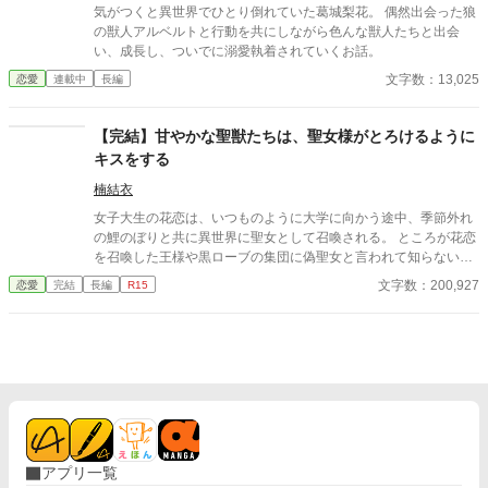
気がつくと異世界でひとり倒れていた葛城梨花。 偶然出会った狼
の獣人アルベルトと行動を共にしながら色んな獣人たちと出会
い、成長し、ついでに溺愛執着されていくお話。
文字数：13,025
恋愛
連載中
長編
【完結】甘やかな聖獣たちは、聖女様がとろけるように
キスをする
楠結衣
女子大生の花恋は、いつものように大学に向かう途中、季節外れ
の鯉のぼりと共に異世界に聖女として召喚される。 ところが花恋
を召喚した王様や黒ローブの集団に偽聖女と言われて知らない森
に放り出されてしまう。 涙がこぼれてしまうと鯉のぼりがなぜか
文字数：200,927
恋愛
完結
長編
R15
執事の格好をした三人組みの聖獣に変わり、元の世界に戻るため
に、一日三回のキスが必要だと言いだして……。 女子大生の花恋
と甘やかな聖獣たちが、いちゃいちゃほのぼの逆ハーレムをしな
がら元の世界に戻るためにちょこっと冒険するおはなし。 ◇表紙
イラスト/知さま ◇鯉のぼりについては諸説あります。 ◇小説家
になろうさまでも連載しています。
アプリ一覧