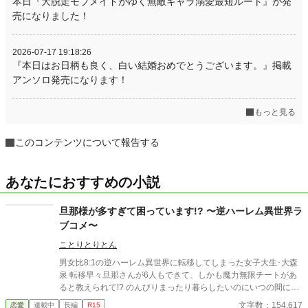
本日『大脱走モブメイドがゆく無敵キャラ溺愛最短ルート』が発
売になりました！
2026-07-17 19:18:26
『本日はお日柄も良く、白い結婚おめでとうございます。』掲載
アンソロ発売になります！
もっと見る
このコンテンツについて報告する
あなたにおすすめの小説
旦那様が多すぎて困っています!? 〜逆ハーレム異世界ラ
ブコメ〜
ことりとりとん
男女比8:1の逆ハーレム異世界に転移してしまった女子大生･大森
泉 転移早々旦那さんが6人もできて、しかも魔力無限チートがあ
ると教えられて!? のんびりまったり暮らしたいのにいつの間にか
国を救うハメになりました…… イケメン山盛りの逆ハーレムです
文字数：154,617
恋愛
連載中
長編
R15