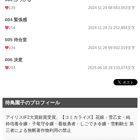
139
2024.11.24 08:56
3,053文字
004 緊張感
154
2024.11.24 21:25
2,894文字
005 待合室
134
2024.11.26 09:50
2,019文字
006 決意
203
2025.06.18 19:13
3,074文字
待鳥園子のプロフィール
アイリスIF2大賞銀賞受賞。【コミカライズ】花娘・雪乙女・純
粋培養令嬢・子竜守令嬢・看板勇者・しごでき令嬢・雪豹騎士 第
三者による無断著作物利用の禁止