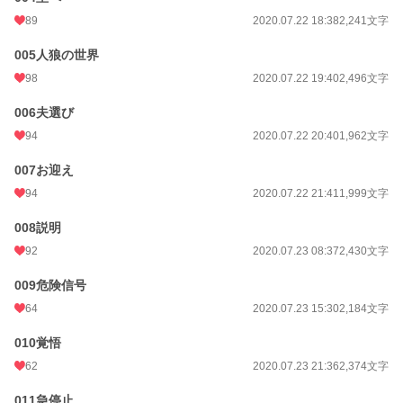
89
2020.07.22 18:38
2,241文字
24h.ポイント
28 pt
005人狼の世界
文字数
274,833
98
2020.07.22 19:40
2,496文字
更新日時
2025.06.18 19:13
006夫選び
初回公開日時
2020.07.22 15:35
94
2020.07.22 20:40
1,962文字
週間ポイント
444 pt (15,724 位)
007お迎え
月間ポイント
1,996 pt (15,969 位)
94
2020.07.22 21:41
1,999文字
年間ポイント
38,300 pt (12,749 位)
008説明
累計ポイント
1,208,387 pt (4,831 位)
92
2020.07.23 08:37
2,430文字
009危険信号
64
2020.07.23 15:30
2,184文字
010覚悟
62
2020.07.23 21:36
2,374文字
011急停止