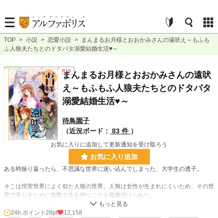
TOP
>
小説
>
恋愛小説
>
まんまるお月様とおおかみさんの遠吠え～もふも
ふ人狼夫たちとのドタバタ溺愛結婚生活♥～
恋愛
連載中
長編
R18
まんまるお月様とおおかみさんの遠吠
え～もふもふ人狼夫たちとのドタバタ
溺愛結婚生活♥～
待鳥園子
（近況ボード：
83 件
）
お気に入りに追加して更新通知を受け取ろう
お気に入り追加
ある時振り返ったら、不思議な世界に迷い込んでしまった、大学生の透子。
そこは現実世界によく似た人狼の世界。人狼は女性が生まれにくいため、その世
界で暮らすために複数の夫を持つことを義務付けられた。
たくさんの候補者の中から、迷った末に選び出したのは、この世界に迷い込んで
24h.ポイント
28pt
12,158