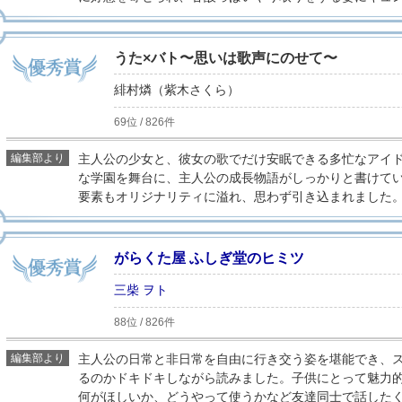
うた×バト〜思いは歌声にのせて〜
緋村燐（紫木さくら）
69位 / 826件
編集部より
主人公の少女と、彼女の歌でだけ安眠できる多忙なアイ
な学園を舞台に、主人公の成長物語がしっかりと書けてい
要素もオリジナリティに溢れ、思わず引き込まれました
がらくた屋 ふしぎ堂のヒミツ
三柴 ヲト
88位 / 826件
編集部より
主人公の日常と非日常を自由に行き交う姿を堪能でき、
るのかドキドキしながら読みました。子供にとって魅力
何がほしいか、どうやって使うかなど友達同士で話した