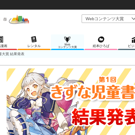
Web
稿漫画
レンタル
絵本ひろば
ビジ
コンテンツ大賞
書大賞 結果発表