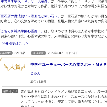
「鎌倉西小学校ミステリー倶楽部」
は、小学校にある「ミステリー倶楽
又が妖怪やお化けと対峙する作品。物語導入部のワクワク感や噂が妖怪
「宝石店の魔法使い～吸血鬼と赤い石～」
は、宝石店の娘ルリが赤い目
繰り出し、心の交流を深めていく物語。登場人物の戸惑いや気持ちの変
「こちら御神楽学園心霊部！」
は、取りつかれ体質の主人公が中学校の
ー要素の強い作品。心霊体験の中で、人や幽霊との関わり方を学びなが
開催概要はこちら
応募総数
826作品
開催期間
2023年08月01日〜末日
中学生ユーチューバーの心霊スポットＭＡＰ
じゅん
20位 / 826件
編集部より
霊が見えるヒロインとイケメン幼馴染み二人が、ホラー
学生や中学生に親しまれやすく、スムーズに受け入れら
としてもしっかり怖く、安定して高い筆力が感じられ、
めました。