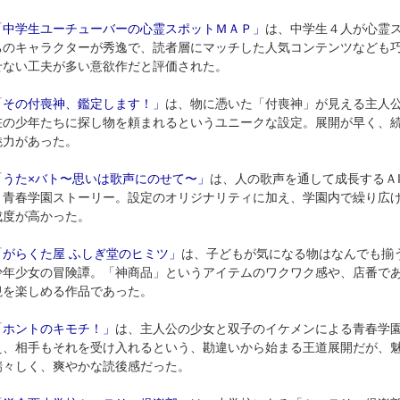
「中学生ユーチューバーの心霊スポットＭＡＰ」
は、中学生４人が心霊
ちのキャラクターが秀逸で、読者層にマッチした人気コンテンツなども
せない工夫が多い意欲作だと評価された。
「その付喪神、鑑定します！」
は、物に憑いた「付喪神」が見える主人
在の少年たちに探し物を頼まれるというユニークな設定。展開が早く、
魅力があった。
「うた×バト〜思いは歌声にのせて〜」
は、人の歌声を通して成長するＡ
う青春学園ストーリー。設定のオリジナリティに加え、学園内で繰り広
成度が高かった。
「がらくた屋 ふしぎ堂のヒミツ」
は、子どもが気になる物はなんでも揃
少年少女の冒険譚。「神商品」というアイテムのワクワク感や、店番で
観を楽しめる作品であった。
「ホントのキモチ！」
は、主人公の少女と双子のイケメンによる青春学
え、相手もそれを受け入れるという、勘違いから始まる王道展開だが、
瑞々しく、爽やかな読後感だった。