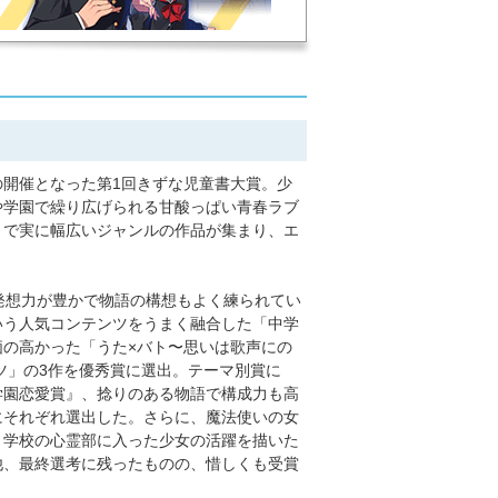
開催となった第1回きずな児童書大賞。少
や学園で繰り広げられる甘酸っぱい青春ラブ
まで実に幅広いジャンルの作品が集まり、エ
発想力が豊かで物語の構想もよく練られてい
いう人気コンテンツをうまく融合した「中学
の高かった「うた×バト〜思いは歌声にの
ツ」の3作を優秀賞に選出。テーマ別賞に
学園恋愛賞』、捻りのある物語で構成力も高
にそれぞれ選出した。さらに、魔法使いの女
、学校の心霊部に入った少女の活躍を描いた
他、最終選考に残ったものの、惜しくも受賞