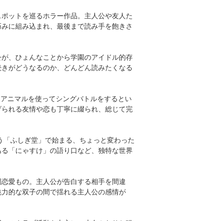
スポットを巡るホラー作品。主人公や友人た
巧みに組み込まれ、最後まで読み手を飽きさ
公が、ひょんなことから学園のアイドル的存
続きがどうなるのか、どんどん読みたくなる
Iアニマルを使ってシングバトルをするとい
げられる友情や恋も丁寧に綴られ、総じて完
う「ふしぎ堂」で始まる、ちょっと変わった
ある「にゃすけ」の語り口など、独特な世界
園恋愛もの。主人公が告白する相手を間違
魅力的な双子の間で揺れる主人公の感情が