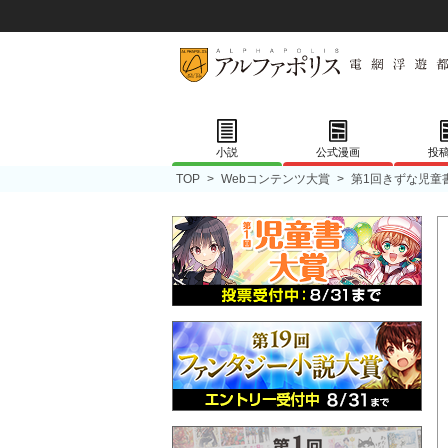
小説
公式漫画
投
TOP
>
Webコンテンツ大賞
>
第1回きずな児童