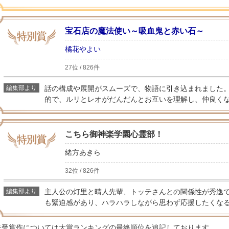
宝石店の魔法使い～吸血鬼と赤い石～
橘花やよい
27位 / 826件
編集部より
話の構成や展開がスムーズで、物語に引き込まれました
的で、ルリとレオがだんだんとお互いを理解し、仲良く
こちら御神楽学園心霊部！
緒方あきら
32位 / 826件
編集部より
主人公の灯里と晴人先輩、トッテさんとの関係性が秀逸
も緊迫感があり、ハラハラしながら思わず応援したくな
※受賞作については大賞ランキングの最終順位を追記しております。