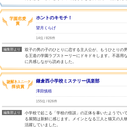
ホントのキモチ！
望月くらげ
14位 / 826件
編集部より
双子の男の子のひとりに恋する主人公が、もうひとりの
る王道の学園ラブストーリーにドキドキします。不器用
に共感しながら読めました。
鎌倉西小学校ミステリー倶楽部
澤田慎梧
155位 / 826件
編集部より
小学校で起こる「学校の怪談」の正体を暴いたようでい
る展開は新鮮に感じます。メインとなる三人と猫又の人
活躍していました。