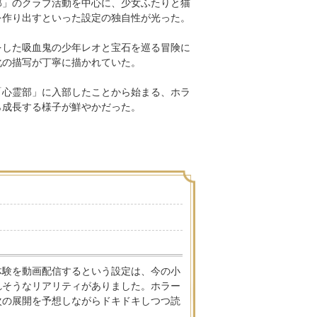
部」のクラブ活動を中心に、少女ふたりと猫
を作り出すといった設定の独自性が光った。
をした吸血鬼の少年レオと宝石を巡る冒険に
化の描写が丁寧に描かれていた。
「心霊部」に入部したことから始まる、ホラ
ら成長する様子が鮮やかだった。
体験を動画配信するという設定は、今の小
れそうなリアリティがありました。ホラー
次の展開を予想しながらドキドキしつつ読