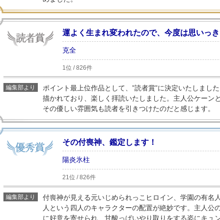
運よく生まれ変われたので、今度は思いっき
克全
1位 / 826件
編集部より
ポイント最上位作品として、”読者賞”に決定いたしまし
描かれており、楽しく拝読いたしました。主人公ケーン
その優しい雰囲気も読者を引きつけたのだと感じます。
その付喪神、鑑定します！
陽炎氷柱
21位 / 826件
編集部より
付喪神が見える元いじめられっこヒロイン、学園の有名
人という四人のキャラクターの配置が絶妙です。主人公
に好意を寄せられ、甘酸っぱいやり取りをする姿にキュ