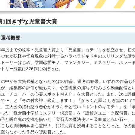
第1回きずな児童書大賞
選考概要
昨年度までの絵本・児童書大賞より「児童書」カテゴリを独立させ、初の
年少女が妖怪や怪奇現象に対峙するハラハラドキドキのスリリングな話
ストーリーはじめ、学園恋愛モノ、ファンタジー、ミステリー、ホラー
ントリー総数は826作にのぼった。
その中から大賞候補となったのは10作品。選考の結果、いずれの作品も
たが、編集部の評価が最も高く、心霊現象の描写の巧みさや動画配信と
生ユーチューバーの心霊スポットＭＡＰ」を大賞とした。また、次に評価
せて〜」と「その付喪神、鑑定します！」「がらくた屋 ふしぎ堂のヒミ
は、主人公の揺れ惑う恋心がキラキラと眩い「ホントのキモチ！」を『
かった「鎌倉西小学校ミステリー倶楽部」を『謎解きユニーク探偵賞』
の子と吸血鬼の交流を描いた「宝石店の魔法使い～吸血鬼と赤い石～」
「こちら御神楽学園心霊部！」に特別賞を授与することとなった。その
に至らなかった作品を奨励賞とした。