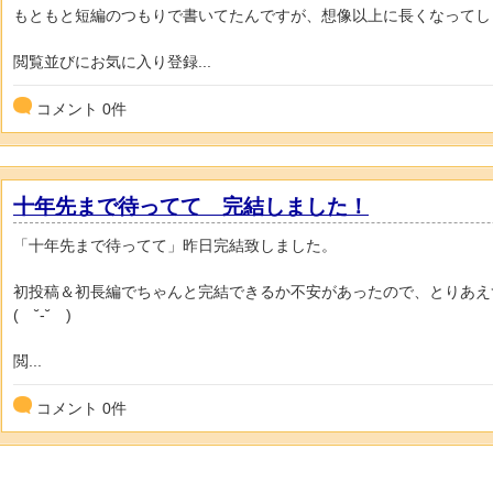
もともと短編のつもりで書いてたんですが、想像以上に長くなってし
閲覧並びにお気に入り登録...
コメント
0
件
十年先まで待ってて 完結しました！
「十年先まで待ってて」昨日完結致しました。
初投稿＆初長編でちゃんと完結できるか不安があったので、とりあえ
( ˘-˘ )
閲...
コメント
0
件