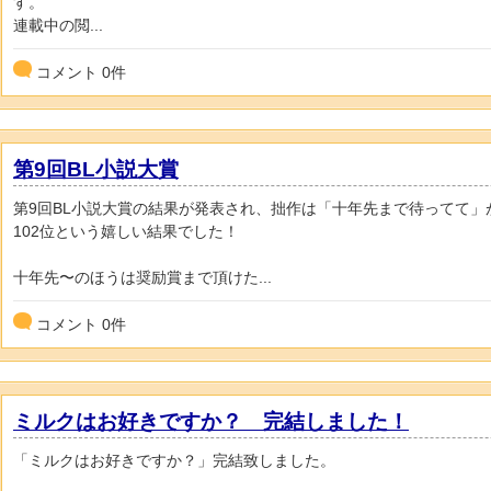
す。
連載中の閲...
コメント
0
件
第9回BL小説大賞
第9回BL小説大賞の結果が発表され、拙作は「十年先まで待ってて」
102位という嬉しい結果でした！
十年先〜のほうは奨励賞まで頂けた...
コメント
0
件
ミルクはお好きですか？ 完結しました！
「ミルクはお好きですか？」完結致しました。