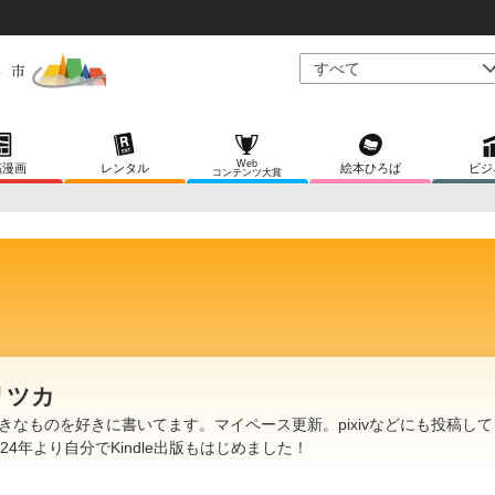
Web
稿漫画
レンタル
絵本ひろば
ビジ
コンテンツ大賞
リツカ
きなものを好きに書いてます。マイペース更新。pixivなどにも投稿し
024年より自分でKindle出版もはじめました！