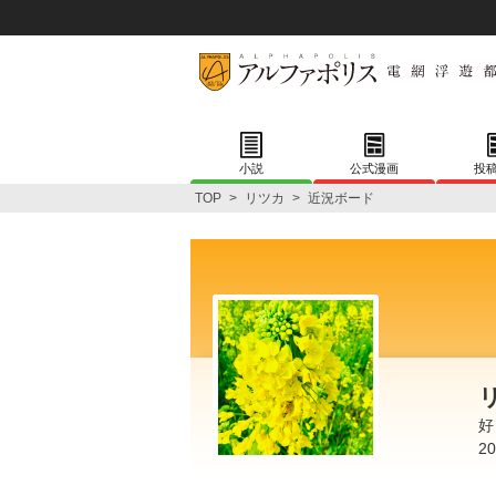
小説
公式漫画
投
TOP
>
リツカ
>
近況ボード
好
2