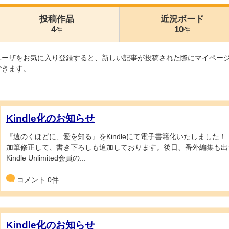
投稿作品
近況ボード
4
10
件
件
ユーザをお気に入り登録すると、新しい記事が投稿された際にマイペー
できます。
Kindle化のお知らせ
『遠のくほどに、愛を知る』をKindleにて電子書籍化いたしました！
加筆修正して、書き下ろしも追加しております。後日、番外編集も出
Kindle Unlimited会員の...
コメント
0
件
Kindle化のお知らせ