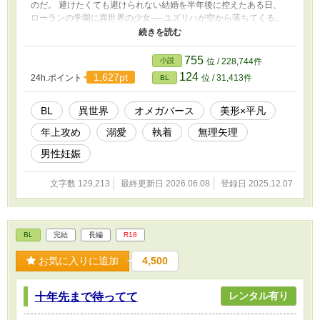
のだ。 避けたくても避けられない結婚を半年後に控えたある日、
ローランの学園に異世界の少女──ユズリハが空から落ちてくる。
ユズリハのお披露目パーティーをきっかけに、ローランはルシアン
とユズリハをくっつけようと画策するのだが…… 婚約破棄される
ことを目論んでいたオメガが、それまで甘やかしてくれていた婚約
755
小説
位 / 228,744件
者のアルファにきつめのお仕置きをされる話。 スパダリ風執着ア
124
1,627pt
24h.ポイント
位 / 31,413件
BL
ルファ(28)×ベータに見える平凡オメガ(18)
BL
異世界
オメガバース
美形×平凡
年上攻め
溺愛
執着
無理矢理
男性妊娠
文字数 129,213
最終更新日 2026.06.08
登録日 2025.12.07
BL
完結
長編
R18
お気に入りに追加
4,500
レンタル有り
十年先まで待ってて