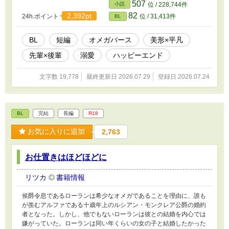
507
小説
位 / 228,744件
82
2,392pt
24h.ポイント
位 / 31,413件
BL
BL
短編
オメガバース
美形×平凡
先輩×後輩
溺愛
ハッピーエンド
文字数 19,778
最終更新日 2026.07.29
登録日 2026.07.24
BL
完結
長編
R18
お気に入りに追加
2,763
お仕置きはほどほどに
リツカ
書籍情報
侯爵令息であるローランは希少なオメガであることを理由に、誰も
が羨むアルファである十歳年上のルシアン・モンクレア公爵の婚約
者となった。しかし、他でもないローランは彼との結婚を内心では
嫌がっていた。ローランは同い年くらいの女の子と結婚したかった