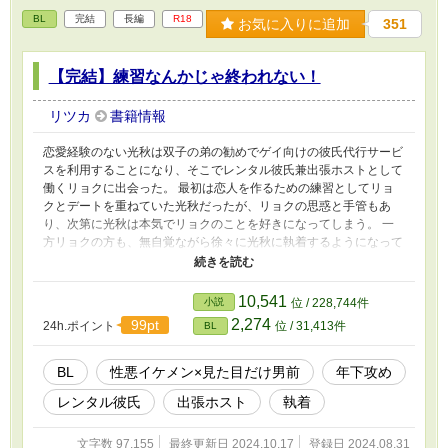
BL
完結
長編
R18
お気に入りに追加
351
【完結】練習なんかじゃ終われない！
リツカ
書籍情報
恋愛経験のない光秋は双子の弟の勧めでゲイ向けの彼氏代行サービ
スを利用することになり、そこでレンタル彼氏兼出張ホストとして
働くリョクに出会った。 最初は恋人を作るための練習としてリョ
クとデートを重ねていた光秋だったが、リョクの思惑と手管もあ
り、次第に光秋は本気でリョクのことを好きになってしまう。 一
方リョクの方も、無自覚ながら徐々に光秋に執着するようになって
いて…… 猫被り性悪イケメン攻め×見た目だけ男前な引っ込み思案
受け もともと個人サイトで連載していたものです。 『ポリネシア
ンってなんだよ？』の主人公の双子の兄の話ですが、そちらを読ま
10,541
小説
位 / 228,744件
なくても特に問題はないです。 ※あくまでふわっとした想像で書
2,274
99pt
24h.ポイント
位 / 31,413件
BL
いているので現実とは違う点やありえない点があるかも。
BL
性悪イケメン×見た目だけ男前
年下攻め
レンタル彼氏
出張ホスト
執着
文字数 97,155
最終更新日 2024.10.17
登録日 2024.08.31