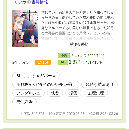
リツカ
書籍情報
信じていた婚約者の本性と裏切りを知ってしま
ったその日、傷心していた悠木雅臣の前に現れ
たのは学生時代の同級生の卯月総真だった。 優
秀なアルファであり美しい暴君でもあった卯月
との再会に雅臣はひどく戸惑う。というのも、
雅臣には十年ほど前に卯月から持ちかけられた
婚約話を断った過去があったからだ。 だからと
いって、今も卯月が雅臣を好きでいるなんてそ
んなはずはない。そう雅臣は思っていたのだが
7,171
小説
位 / 228,744件
── 失敗作だと貶され傷つけられてきたガタイの
1,377
191pt
24h.ポイント
位 / 31,413件
BL
いい長身オメガが、一途な俺様アルファにとろ
とろに愛されて幸せになる話。 口の悪い美形α×
ネガティブな不憫Ω 本編完結済み。 時々、後日
BL
オメガバース
談や番外編などを更新してます。 ※オメガバー
美形攻め×ガタイのいい長身受け
残酷な描写あり
スに関しての独自設定等あり。 ※本編と後日談
にサブカプあり。 ◇第9回BL小説大賞にて奨励
アンダルシュ
執着
溺愛
無理矢理
賞を頂きました。応援ありがとうございまし
た！
男性妊娠
文字数 342,278
最終更新日 2026.03.28
登録日 2021.03.26