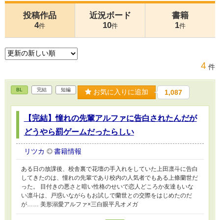
投稿作品
近況ボード
書籍
4
10
1
件
件
件
4
件
BL
完結
短編
お気に入りに追加
1,087
【完結】憧れの先輩アルファに告白されたんだが
どうやら罰ゲームだったらしい
リツカ
書籍情報
ある日の放課後、校舎裏で花壇の手入れをしていた上田凛斗に告白
してきたのは、憧れの先輩であり校内の人気者でもある上條蘭世だ
った。 目付きの悪さと暗い性格のせいで恋人どころか友達もいな
い凛斗は、戸惑いながらもお試しで蘭世との交際をはじめたのだ
が…… 美形溺愛アルファ×三白眼平凡オメガ