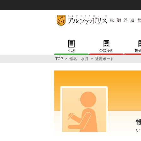
小説
公式漫画
投
TOP
>
惟名 水月
>
近況ボード
い