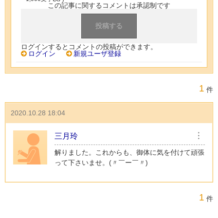
この記事に関するコメントは承認制です
ログインするとコメントの投稿ができます。
ログイン
新規ユーザ登録
1
件
2020.10.28 18:04
三月玲
︙
解りました。これからも、御体に気を付けて頑張
って下さいませ。(〃￣ー￣〃)
1
件