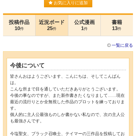
お気に入りに追加
投稿作品
近況ボード
公式漫画
書籍
10
25
1
13
件
件
件
件
一覧に戻る
今後について
皆さんおはようございます、こんにちは、そしてこんばん
は。
こんな所まで目を通していただきありがとうございます。
今後の事なのですが、また新作書きたくなりまして……現在
最近の流行りとか全無視した作品のプロットを練っておりま
す。
個人的に主人公最強ものしか書かない私なので、次の主人公
も最強さんです。
今塩聖女、ブラック召喚士、テイマーの三作品を投稿してお