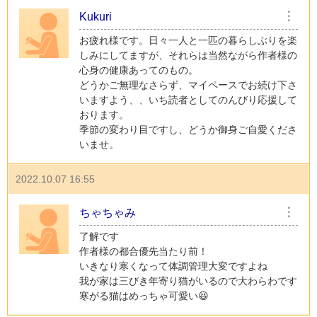
Kukuri
︙
お疲れ様です。日々一人と一匹の暮らしぶりを楽
しみにしてますが、それらは当然ながら作者様の
心身の健康あってのもの。
どうかご無理なさらず、マイペースでお続け下さ
いますよう、、いち読者としてのんびり応援して
おります。
季節の変わり目ですし、どうか御身ご自愛くださ
いませ。
2022.10.07 16:55
ちゃちゃみ
︙
了解です
作者様の都合優先当たり前！
いきなり寒くなって体調管理大変ですよね
我が家は三びき年寄り猫がいるので大わらわです
寒がる猫はめっちゃ可愛い😆