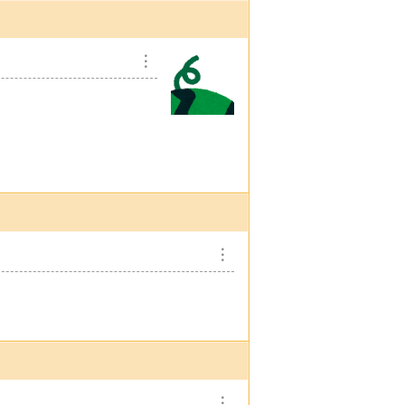
︙
︙
︙