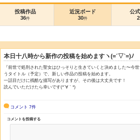
投稿作品
近況ボード
公
36
30
2
件
件
本日十八時から新作の投稿を始めますヽ(=´▽`=)ﾉ
『前世で処刑された聖女はひっそりと生きていくと決めました〜今世
うタイトル（予定）で、新しい作品の投稿を始めます。
一話目だけに残酷な描写がありますが、その後は大丈夫です！
読んでいただけたら幸いです(*´∀｀*)
コメント
7件
コメントを投稿する