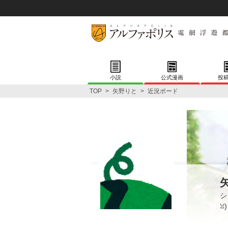
小説
公式漫画
投
TOP
>
矢野りと
>
近況ボード
シ