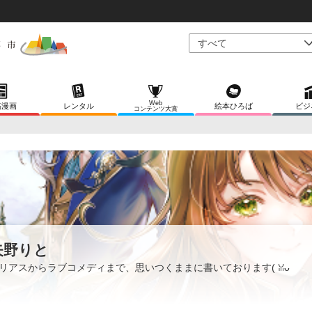
Web
稿漫画
レンタル
絵本ひろば
ビジ
コンテンツ大賞
矢野りと
リアスからラブコメディまで、思いつくままに書いております( ꈍᴗ
ꈍ)