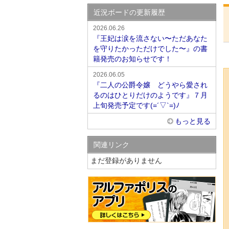
近況ボードの更新履歴
2026.06.26
『王妃は涙を流さない〜ただあなた
を守りたかっただけでした〜』の書
籍発売のお知らせです！
2026.06.05
『二人の公爵令嬢 どうやら愛され
るのはひとりだけのようです』７月
上旬発売予定です(=´▽`=)ﾉ
もっと見る
関連リンク
まだ登録がありません