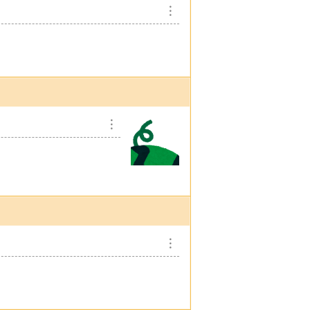
︙
︙
︙