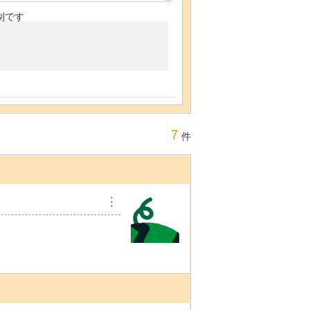
制です
7
件
︙