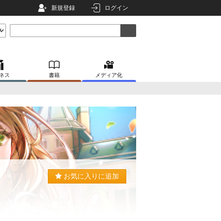
新規登録
ログイン
ネス
書籍
メディア化
お気に入りに追加