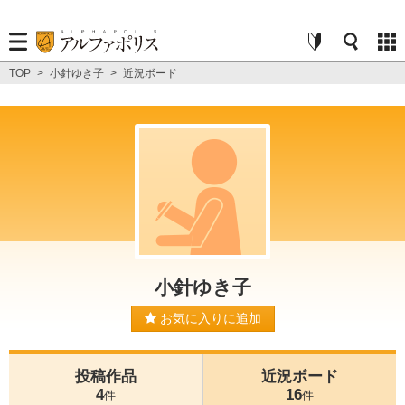
TOP
>
小針ゆき子
>
近況ボード
小針ゆき子
お気に入りに追加
投稿作品
近況ボード
4
16
件
件