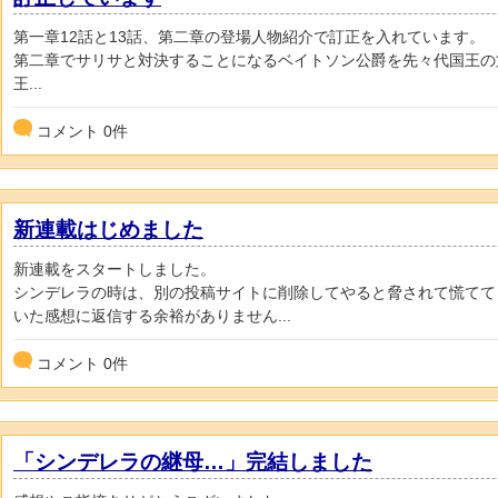
第一章12話と13話、第二章の登場人物紹介で訂正を入れています。
第二章でサリサと対決することになるベイトソン公爵を先々代国王の
王...
コメント
0
件
新連載はじめました
新連載をスタートしました。
シンデレラの時は、別の投稿サイトに削除してやると脅されて慌てて
いた感想に返信する余裕がありません...
コメント
0
件
「シンデレラの継母…」完結しました