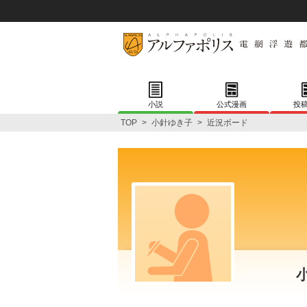
小説
公式漫画
投
TOP
>
小針ゆき子
>
近況ボード