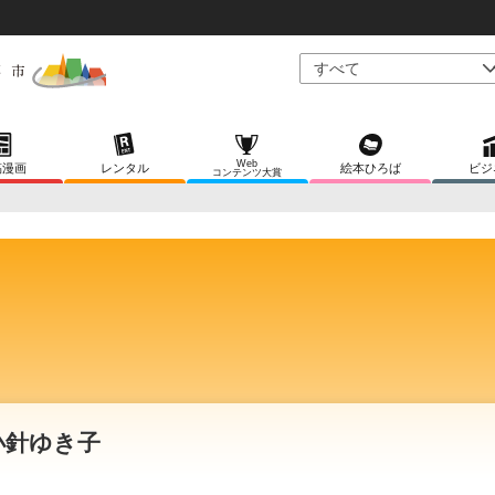
Web
稿漫画
レンタル
絵本ひろば
ビジ
コンテンツ大賞
小針ゆき子