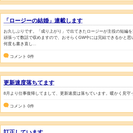
「ロージーの結婚」連載します
お久しぶりです。「成り上がり」で出てきたロージーが主役の短編を
頑張って数話で収めますので、おそらくGW中には完結できるかと思
何度も書き直し...
コメント
0
件
更新速度落ちてます
8月より仕事復帰してまして、更新速度は落ちています。暖かく見守
コメント
0
件
訂正しています