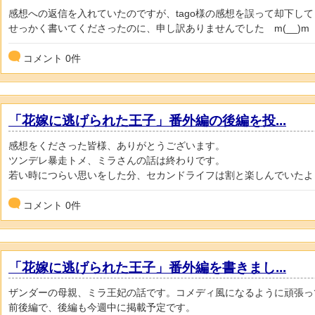
感想への返信を入れていたのですが、tago様の感想を誤って却下し
せっかく書いてくださったのに、申し訳ありませんでした m(__)m
コメント
0
件
「花嫁に逃げられた王子」番外編の後編を投...
感想をくださった皆様、ありがとうございます。
ツンデレ暴走トメ、ミラさんの話は終わりです。
若い時につらい思いをした分、セカンドライフは割と楽しんでいたようで
コメント
0
件
「花嫁に逃げられた王子」番外編を書きまし...
ザンダーの母親、ミラ王妃の話です。コメディ風になるように頑張っ
前後編で、後編も今週中に掲載予定です。