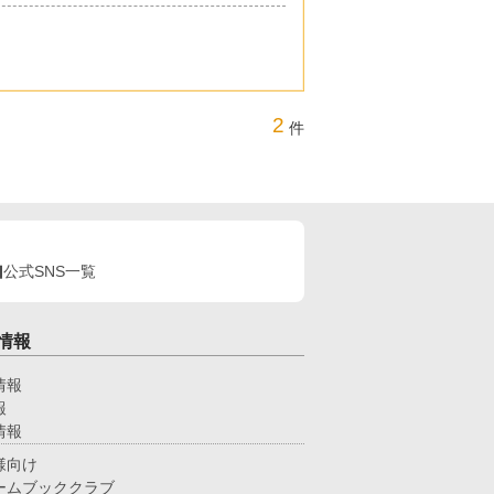
2
件
公式SNS一覧
情報
情報
報
情報
様向け
ームブッククラブ