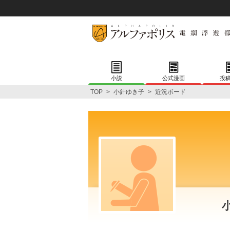
小説
公式漫画
投
TOP
>
小針ゆき子
>
近況ボード