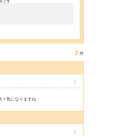
制です
2
件
︙
色々気になりますね
︙