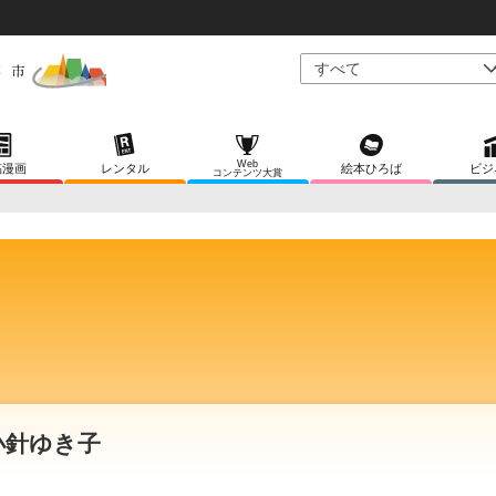
Web
稿漫画
レンタル
絵本ひろば
ビジ
コンテンツ大賞
小針ゆき子