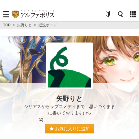
TOP
>
矢野りと
>
近況ボード
矢野りと
シリアスからラブコメディまで、思いつくまま
に書いております( ꈍᴗ
ꈍ)
お気に入りに追加