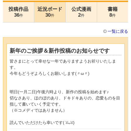
投稿作品
近況ボード
公式漫画
書籍
36
30
2
8
件
件
件
件
一覧に戻る
新年のご挨拶＆新作投稿のお知らせです
皆さまにとって幸せな一年でありますようお祈りいたしま
す。
今年もどうぞよろしくお願いします(〃ω〃)
明日(一月二日)午後六時より、新作の投稿を始めます♪
切なさあり、ほのぼのあり、ドキドキありの、恋愛ものを目
指して書いていく予定です。
（※コメディではありません）
読んでいただけたら幸いです(⁠ ⁠ꈍ⁠ᴗ⁠ꈍ⁠)