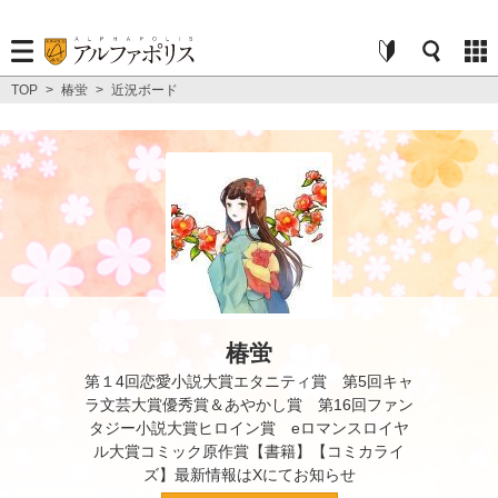
TOP
>
椿蛍
>
近況ボード
椿蛍
第１4回恋愛小説大賞エタニティ賞 第5回キャ
ラ文芸大賞優秀賞＆あやかし賞 第16回ファン
タジー小説大賞ヒロイン賞 eロマンスロイヤ
ル大賞コミック原作賞【書籍】【コミカライ
ズ】最新情報はXにてお知らせ