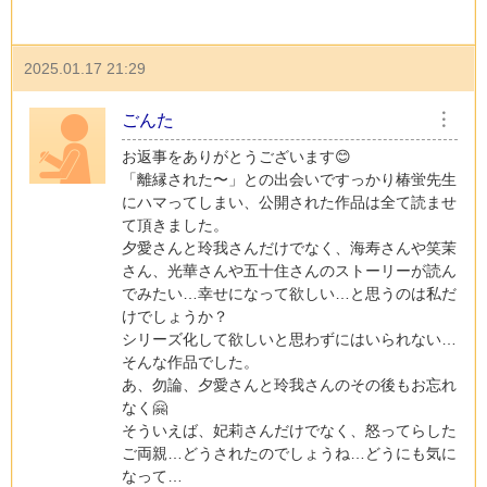
2025.01.17 21:29
ごんた
︙
お返事をありがとうございます😊
「離縁された〜」との出会いですっかり椿蛍先生
にハマってしまい、公開された作品は全て読ませ
て頂きました。
夕愛さんと玲我さんだけでなく、海寿さんや笑茉
さん、光華さんや五十住さんのストーリーが読ん
でみたい…幸せになって欲しい…と思うのは私だ
けでしょうか？
シリーズ化して欲しいと思わずにはいられない…
そんな作品でした。
あ、勿論、夕愛さんと玲我さんのその後もお忘れ
なく🤗
そういえば、妃莉さんだけでなく、怒ってらした
ご両親…どうされたのでしょうね…どうにも気に
なって…