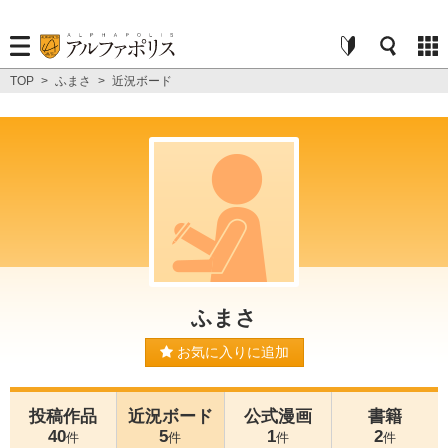
TOP
>
ふまさ
>
近況ボード
ふまさ
お気に入りに追加
投稿作品
近況ボード
公式漫画
書籍
40
5
1
2
件
件
件
件