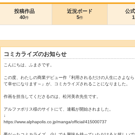
投稿作品
近況ボード
公
40
5
1
件
件
コミカライズのお知らせ
こんにちは、ふまさです。
この度、わたしの商業デビュー作『利用されるだけの人生にさよなら
て幸せになります～』が、コミカライズされることになりました。
作画を担当してくださるのは、松河美衣先生です。
アルファポリス様のサイトにて、連載が開始されました。
↓
https://www.alphapolis.co.jp/manga/official/415000737
夢だったコミカライズ。少しでも興味を持っていただけると嬉しいで