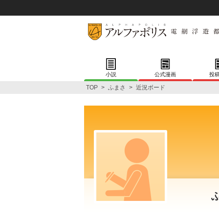
小説
公式漫画
投
TOP
>
ふまさ
>
近況ボード