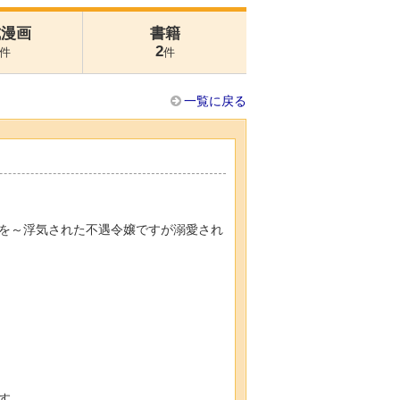
式漫画
書籍
2
件
件
一覧に戻る
を～浮気された不遇令嬢ですが溺愛され
す。