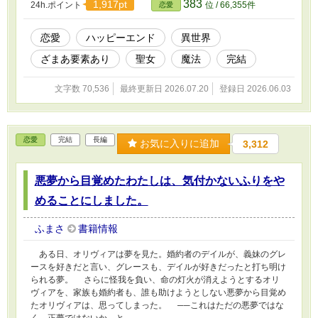
383
1,917pt
24h.ポイント
位 / 66,355件
恋愛
めてきた学園の人々も、当然含まれている。 嫌だ、と思った。
どれほど罵られようと、助けたくない。誇りなんてどうでもいい。
ティアは、心のままに王命を拒否してしまい――？
恋愛
ハッピーエンド
異世界
ざまあ要素あり
聖女
魔法
完結
文字数 70,536
最終更新日 2026.07.20
登録日 2026.06.03
恋愛
完結
長編
お気に入りに追加
3,312
悪夢から目覚めたわたしは、気付かないふりをや
めることにしました。
ふまさ
書籍情報
ある日、オリヴィアは夢を見た。婚約者のデイルが、義妹のグレ
ースを好きだと言い、グレースも、デイルが好きだったと打ち明け
られる夢。 さらに怪我を負い、命の灯火が消えようとするオリ
ヴィアを、家族も婚約者も、誰も助けようとしない悪夢から目覚め
たオリヴィアは、思ってしまった。 ──これはただの悪夢ではな