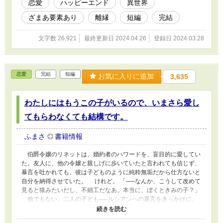
ーは小さな巾着袋をテーブルに置いた。 「少しだけど、お金が入
恋愛
ハッピーエンド
異世界
ってる。ぼくは不倫したわけじゃないから、本来は慰謝料なんて払
ざまあ要素あり
離縁
短編
完結
う必要はないけど……身勝手だという自覚はあるから」
「…………」 手のひらにすっぽりと収まりそうな、小さな巾着
袋。リリアンの借金額からすると、天と地ほどの差があるのは明ら
文字数 26,921
最終更新日 2024.04.26
登録日 2024.03.28
か。 「…………はっ」 情けなくて、悔しくて。 ナタリアは、
涙が出そうになった。 ※この作品は、小説家になろう様にも掲載
しています。
恋愛
完結
短編
お気に入りに追加
3,635
わたしにはもうこの子がいるので、いまさら愛し
てもらわなくても結構です。
ふまさ
書籍情報
伯爵令嬢のリネットは、婚約者のハワードを、盲目的に愛してい
た。友人に、他の令嬢と親しげに歩いていたと言われても信じず、
暴言を吐かれても、彼は子どものように純粋無垢だから仕方ないと
自分を納得させていた。 けれど。 「──なんか、こうして改めて
見ると猿みたいだし、不細工だなあ。本当に、ぼくときみの子？」
他でもない。二人の子ども──ルシアンへの暴言をきっかけに、
ハワードへの絶対的な愛が、リネットの中で確かに崩れていく音が
した。