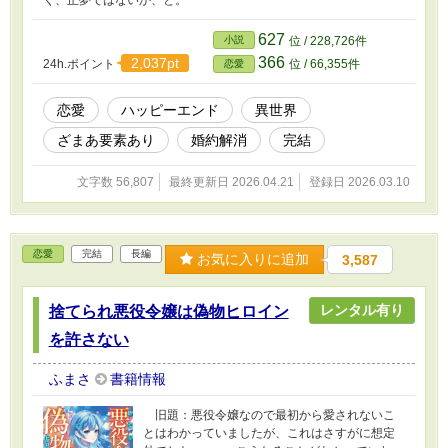
く、正夢ではないか、と。
627
小説
位 / 228,726件
366
2,037pt
24h.ポイント
位 / 66,355件
恋愛
恋愛
ハッピーエンド
異世界
ざまあ要素あり
婚約解消
完結
文字数 56,807
最終更新日 2026.04.21
登録日 2026.03.10
恋愛
完結
長編
お気に入りに追加
3,587
レンタル有り
捨てられ悪役令嬢は偽物ヒロイン
を許さない
ふまさ
書籍情報
旧題：悪役令嬢なので最初から愛されないこ
とはわかっていましたが、これはさすがに想定