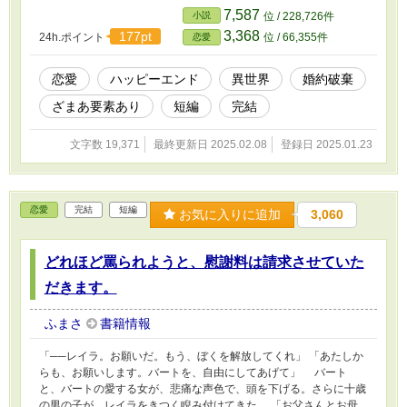
きだった。 それは、パスカルもよく理解していたのだろう。だ
7,587
小説
位 / 228,726件
からよけい、哀しかった。憎かった。わかっていても、どうしても
3,368
177pt
24h.ポイント
位 / 66,355件
恋愛
別れたくなかった。 愛していたから。
恋愛
ハッピーエンド
異世界
婚約破棄
ざまあ要素あり
短編
完結
文字数 19,371
最終更新日 2025.02.08
登録日 2025.01.23
恋愛
完結
短編
お気に入りに追加
3,060
どれほど罵られようと、慰謝料は請求させていた
だきます。
ふまさ
書籍情報
「──レイラ。お願いだ。もう、ぼくを解放してくれ」 「あたしか
らも、お願いします。バートを、自由にしてあげて」 バート
と、バートの愛する女が、悲痛な声色で、頭を下げる。さらに十歳
の男の子が、レイラをきつく睨み付けてきた。 「お父さんとお母