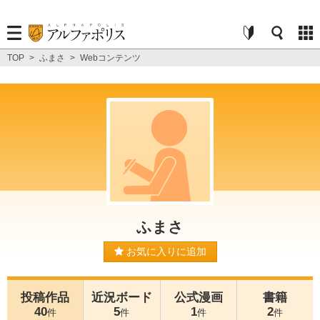
TOP
>
ふまさ
>
Webコンテンツ
ふまさ
お気に入りに追加
投稿作品
近況ボード
公式漫画
書籍
40
5
1
2
件
件
件
件