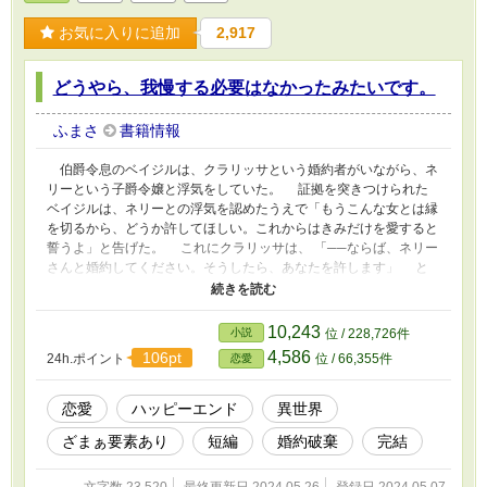
お気に入りに追加
2,917
どうやら、我慢する必要はなかったみたいです。
ふまさ
書籍情報
伯爵令息のベイジルは、クラリッサという婚約者がいながら、ネ
リーという子爵令嬢と浮気をしていた。 証拠を突きつけられた
ベイジルは、ネリーとの浮気を認めたうえで「もうこんな女とは縁
を切るから、どうか許してほしい。これからはきみだけを愛すると
誓うよ」と告げた。 これにクラリッサは、 「──ならば、ネリー
さんと婚約してください。そうしたら、あなたを許します」 と
いう意味不明な提案をしてきた。 はたして、クラリッサの真意
とは──。
10,243
小説
位 / 228,726件
4,586
106pt
24h.ポイント
位 / 66,355件
恋愛
恋愛
ハッピーエンド
異世界
ざまぁ要素あり
短編
婚約破棄
完結
文字数 23,520
最終更新日 2024.05.26
登録日 2024.05.07