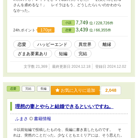
さんを虐めるな！」 レイラはもう、どうしたらいいのかわから
なかった。
7,749
小説
位 / 228,726件
3,439
170pt
24h.ポイント
位 / 66,355件
恋愛
恋愛
ハッピーエンド
異世界
離縁
ざまあ要素あり
短編
完結
文字数 21,369
最終更新日 2024.12.18
登録日 2024.12.02
恋愛
完結
長編
お気に入りに追加
2,048
理想の妻とやらと結婚できるといいですね。
ふまさ
書籍情報
※以前短編で投稿したものを、長編に書き直したものです。 そ
れは、突然のことだった。少なくともエミリアには、そう思えた。