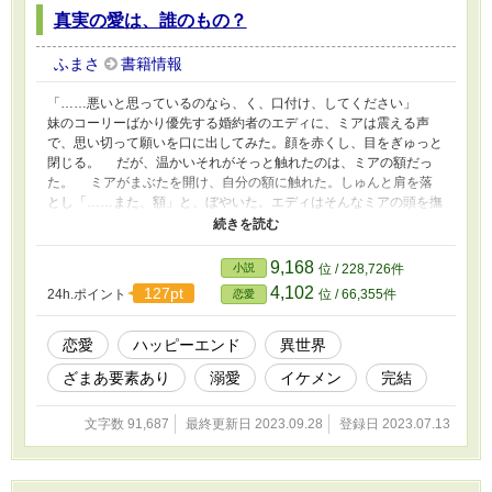
真実の愛は、誰のもの？
ふまさ
書籍情報
「……悪いと思っているのなら、く、口付け、してください」
妹のコーリーばかり優先する婚約者のエディに、ミアは震える声
で、思い切って願いを口に出してみた。顔を赤くし、目をぎゅっと
閉じる。 だが、温かいそれがそっと触れたのは、ミアの額だっ
た。 ミアがまぶたを開け、自分の額に触れた。しゅんと肩を落
とし「……また、額」と、ぼやいた。エディはそんなミアの頭を撫
でながら、柔やかに笑った。 「はじめての口付けは、もっと、ロ
マンチックなところでしたいんだ」 「……ロマンチック、です
か……？」 「そう。二人ともに、想い出に残るような」 それ
9,168
小説
位 / 228,726件
は、二人が婚約してから、六年が経とうとしていたときのことだっ
4,102
127pt
24h.ポイント
位 / 66,355件
恋愛
た。 ※この作品は、小説家になろう様にも掲載しています。
恋愛
ハッピーエンド
異世界
ざまあ要素あり
溺愛
イケメン
完結
文字数 91,687
最終更新日 2023.09.28
登録日 2023.07.13