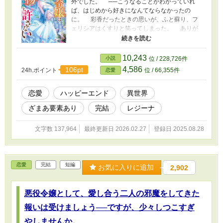
外でした。 ──こうなることがわかっていれ
ば、はじめから好きになんてならなかったの
に。 彩香だったときの思いが、ふと蘇り、フ
ェリシアはくすりと笑ってしまった。 ありが
とう、前世の記憶。おかげでわたしは、クライ
ブ殿下を好きにならずにすんだわ。 だからあ
るのは、呆れと、怒りだけだった。 ※『乙女ゲ
10,243
小説
位 / 228,726件
ームのヒロインの顔が、わたしから好きな人を
4,586
106pt
24h.ポイント
位 / 66,355件
恋愛
奪い続けた幼なじみとそっくりでした』の、ifス
トーリーです。重なる文章があるため、前作は
非公開とさせていただきました。読んでくれた
恋愛
ハッピーエンド
異世界
みなさま、ありがとうございました。
ざまあ要素あり
完結
レジーナ
文字数 137,964
最終更新日 2026.02.27
登録日 2025.08.28
恋愛
完結
短編
お気に入りに追加
2,902
悪役令嬢として、愛し合う二人の邪魔をしてきた
報いは受けましょう──ですが、少々しつこすぎ
やしませんか。