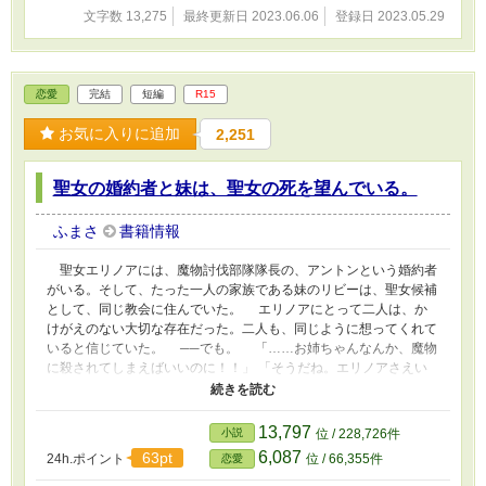
文字数 13,275
最終更新日 2023.06.06
登録日 2023.05.29
恋愛
完結
短編
R15
お気に入りに追加
2,251
聖女の婚約者と妹は、聖女の死を望んでいる。
ふまさ
書籍情報
聖女エリノアには、魔物討伐部隊隊長の、アントンという婚約者
がいる。そして、たった一人の家族である妹のリビーは、聖女候補
として、同じ教会に住んでいた。 エリノアにとって二人は、か
けがえのない大切な存在だった。二人も、同じように想ってくれて
いると信じていた。 ──でも。 「……お姉ちゃんなんか、魔物
に殺されてしまえばいいのに！！」 「そうだね。エリノアさえい
なければ、聖女には、きみがなっていたのにね」 深夜に密会し
ていた二人の会話を聞いてしまったエリノアは、愕然とした。泣い
て。泣いて。それでも他に居場所のないエリノアは、口を閉ざすこ
13,797
小説
位 / 228,726件
とを選んだ。 けれど。 ある事件がきっかけで、エリノアの心
6,087
63pt
24h.ポイント
位 / 66,355件
恋愛
が、限界を迎えることになる。