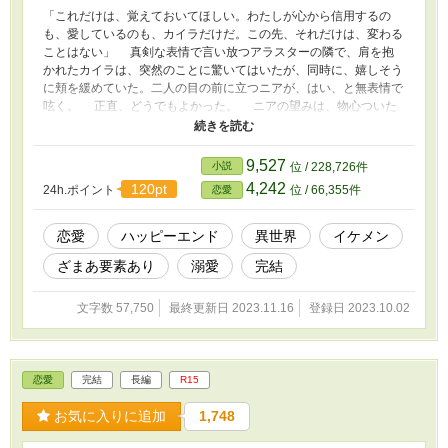
「これだけは、覚えておいてほしい。わたしが心から信用するの
も、愛しているのも、カイラだけだ。この先、それだけは、変わる
ことはない」 真剣な表情で言い放つアラスターの隣で、肩を抱
かれたカイラは、突然のことに驚いてはいたが、同時に、嬉しそう
に頬を緩めていた。二人の目の前に立つニアが、はい、と無表情で
呟く。 正直、どうでもよかった。 ニアの望みは、物心ついた
ころから、たった一つだけだったから。もとより、なにも期待など
してない。 ──ああ。眠るように、穏やかに死ねたらなあ。 吹
き抜けの天井を仰ぐ。お腹が、ぐうっとなった。
9,527
小説
位 / 228,726件
4,242
120pt
24h.ポイント
位 / 66,355件
恋愛
恋愛
ハッピーエンド
異世界
イケメン
ざまあ要素あり
溺愛
完結
文字数 57,750
最終更新日 2023.11.16
登録日 2023.10.02
恋愛
完結
長編
R15
お気に入りに追加
1,748