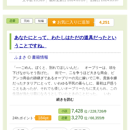
恋愛
完結
短編
お気に入りに追加
4,251
あなたにとって、わたしはただの道具だったとい
うことですね。
ふまさ
書籍情報
「──ごめん。ぼくと、別れてほしいんだ」 オーブリーは、頭を
下げながらそう告げた。 街で一、二を争うほど大きな商会、ビ
アンコ商会の跡継ぎであるオーブリーの元に嫁いで二年。貴族令嬢
だったナタリアにとって、いわゆる平民の暮らしに、最初は戸惑う
こともあったが、それでも優しいオーブリーたちに支えられ、この
生活が当たり前になろうとしていたときのことだった。 いわ
く、その理由は。 初恋のリリアンに再会し、元夫に背負わさせ
た借金を肩代わりすると申し出たら、告白された。ずっと好きだっ
た彼女と付き合いたいから、離縁したいというものだった。 他
7,428
小説
位 / 228,726件
の男にとられる前に早く別れてくれ。 急かすオーブリーが、ナ
3,270
184pt
24h.ポイント
位 / 66,355件
恋愛
タリアに告白したのもプロポーズしたのも自分だが、それは父の命
令で、家のためだったと明かす。 とどめのように、オーブリ