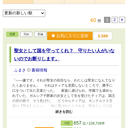
40
1
2
件
恋愛
完結
長編
お気に入りに追加
3,589
聖女として国を守ってくれ？ 守りたい人がいな
いのでお断りします。
ふまさ
書籍情報
「――嫌です。それが聖女の役目なら、わたしは聖女になんてなり
たくありません」 それはティアも意図しないところで、勝手に
口をついて出た言葉だった。 家族に虐げられ、学園でも虐めら
れていた、ガルシア子爵家の次女として生を受けたティアは、国王
の目の前で、そう告げた。 どうやらティアは、モンテルクス王
国の【聖女】らしい。 神に選ばれたとされる、聖女としての証
が確認された日、国王はティアに命じた。 「聖女は、瘴気を払え
る唯一の存在だ。 聖女としての誇りを持って、国を守ってくれ」
国王の台詞にティアは疑問がわいた。 国を守るとは、人を守
657
小説
位 / 228,726件
るということだ。 その人の中には、自分を虐げてきた家族や虐