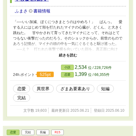
ふまさ
書籍情報
「──いい加減、ぼくにつきまとうのはやめろ！」 ぱんっ。 愛
する人にはじめて頬を打たれたマイナの心臓が、どくん、と大きく
跳ねた。 甘やかされて育ってきたマイナにとって、それはとて
つもない衝撃だったのだろう。そのショックからか。前世のもので
あろう記憶が、マイナの頭の中を一気にぐるぐると駆け巡った。
──え？ 打たれた衝撃で横を向いていた顔を、真正面に向け
る。王立学園の廊下には大勢の生徒が集まり、その中心には、三つ
の人影があった。一人は、マイナ。目の前には、この国の第一王子
──ローランドがいて、その隣では、ローランドの愛する婚約者、
2,534
小説
位 / 228,726件
伯爵令嬢のリリアンが怒りで目を吊り上げていた。
1,399
525pt
24h.ポイント
位 / 66,355件
恋愛
恋愛
異世界
ざまあ要素あり
短編
完結
文字数 19,603
最終更新日 2025.06.21
登録日 2025.06.10
恋愛
完結
長編
R15