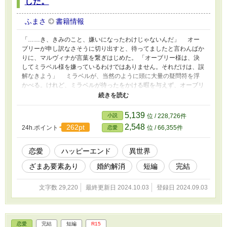
した。
ふまさ
書籍情報
「……き、きみのこと、嫌いになったわけじゃないんだ」 オー
ブリーが申し訳なさそうに切り出すと、待ってましたと言わんばか
りに、マルヴィナが言葉を繋ぎはじめた。 「オーブリー様は、決
してミラベル様を嫌っているわけではありません。それだけは、誤
解なきよう」 ミラベルが、当然のように頭に大量の疑問符を浮
かべる。けれど、ミラベルが待ったをかける暇を与えず、オーブリ
ーが勢いのまま、続ける。 「そう、そうなんだ。だから、きみと
の婚約を解消する気はないし、結婚する意思は変わらない。ただ、
その……」 「……婚約を解消？ なにを言っているの？」 「い
5,139
小説
位 / 228,726件
や、だから。婚約を解消する気はなくて……っ」 オーブリーは
2,548
262pt
24h.ポイント
位 / 66,355件
恋愛
一呼吸置いてから、意を決したように、マルヴィナの肩を抱き寄せ
た。 「子爵令嬢のマルヴィナ嬢を、あ、愛人としてぼくの傍に置
くことを許してほしい」 ミラベルが愕然としたように、目を見
恋愛
ハッピーエンド
異世界
開く。なんの冗談。口にしたいのに、声が出なかった。
ざまあ要素あり
婚約解消
短編
完結
文字数 29,220
最終更新日 2024.10.03
登録日 2024.09.03
恋愛
完結
短編
R15