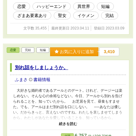
恋愛
ハッピーエンド
異世界
短編
ざまあ要素あり
聖女
イケメン
完結
文字数 35,455
最終更新日 2023.04.11
登録日 2023.03.09
恋愛
完結
短編
お気に入りに追加
3,410
別れ話をしましょうか。
ふまさ
書籍情報
大好きな婚約者であるアールとのデート。けれど、デージーは楽
しめない。そんな心の余裕などない。今日、アールから別れを告げ
られることを、知っていたから。 お芝居を見て、昼食もすませ
た。でも、アールはまだ別れ話を口にしない。 ──あなたは優し
い。だからきっと、言えないのですね。わたしを哀しませてしまう
から。わたしがあなたを愛していることを、知っているから。
でも。その優しさが、いまは辛い。 だからいっそ、わたしから
告げてしまおう。 「お別れしましょう、アール様」 デージーの
声は、少しだけ、震えていた。 この作品は、小説家になろう様
6,757
小説