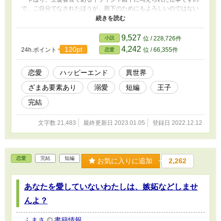
で、ご自分でなされたほうが、殿下のためにもよろしいのではない
でしょうか……？」 「そうしたいのはやまやまだが、側妃候補の
ご令嬢たちと、お茶をする約束をしてしまったんだ。ぼくが王とな
ったときのためにも、愛想はよくしていた方がいいだろう？」
9,527
小説
位 / 228,726件
「……それはそうかもしれませんが」 「クラリス。まだぐだぐだ
4,242
120pt
24h.ポイント
位 / 66,355件
恋愛
言うようなら──わかっているよね？」 イライジャは足を止め、
クラリスに一歩、近付いた。 「王子であるぼくの命に逆らうのな
ら、きみとの婚約は、破棄させてもらうよ？」 こう言えば、イ
恋愛
ハッピーエンド
異世界
ライジャを愛しているクラリスが、どんな頼み事も断れないとわか
ざまあ要素あり
溺愛
短編
王子
ったうえでの脅しだった。現に、クラリスは焦ったように顔をあげ
た。 「そ、それは嫌です！」 「うん。なら、お願いするね。大丈
完結
夫。ぼくが一番に愛しているのは、きみだから。それだけは信じ
て」 イライジャが抱き締めると、クラリスは、はい、と嬉しそ
文字数 21,483
最終更新日 2023.01.05
登録日 2022.12.12
うに笑った。 ──ああ。何て扱いやすく、便利な婚約者なのだろ
う。 イライジャはそっと、口角をあげた。 だが。 そんなイ
ライジャの学園生活は、それから僅か二ヶ月後に、幕を閉じること
になる。
恋愛
完結
短編
お気に入りに追加
2,262
あなたを愛していないわたしは、嫉妬などしませ
んよ？
ふまさ
書籍情報