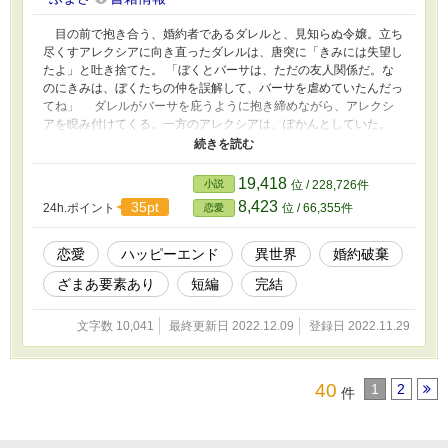
目の前で抱き合う、婚約者であるダレルと、見知らぬ令嬢。立ち
尽くすアレクシアに向き直ったダレルは、唐突に「きみには失望し
たよ」と吐き捨てた。 「ぼくとバーサは、ただの友人関係だ。な
のにきみは、ぼくたちの仲を誤解して、バーサを虐めていたんだっ
てね」 ダレルがバーサを庇うように抱き締めながら、アレクシ
アを睨み付けてくる。一方のアレクシアは、ぽかんとしていた。
「……あの。わたし、そのバーサという方とはじめてお会いしたの
ですが」 バーサは、まあ、と涙を滲ませた。 「そんな言い訳す
るなんて、ひどいですわ！ 子爵令嬢のあなたは、伯爵令嬢のわた
19,418
小説
位 / 228,726件
しに逆らうことなどできないでしょうと、あたしを打ちながら笑っ
8,423
35pt
24h.ポイント
位 / 66,355件
恋愛
ていたではありませんか？！」 「？ はあ。あなたは、子爵令嬢
なのですね」 覚えがなさ過ぎて、怒りすらわいてこないアレク
シア。業を煮やしたように、ダレルは声を荒げた。 「お前！ さ
恋愛
ハッピーエンド
異世界
婚約破棄
っきからその態度は何だ！！」 アレクシアは、そう言われまし
ざまあ要素あり
短編
完結
ても、と顎に手を当てた。 「──わたしがあなた方の仲を誤解して
いたとして、それがどうしたというのですか？」 「だ、だから。
バーサに嫉妬して、だから、ぼくの知らないとこでバーサを虐め
文字数 10,041
最終更新日 2022.12.09
登録日 2022.11.29
て、ぼくから離れさせようと……っ」 「そこが理解できません。
そもそもそのような嫉妬は、相手を愛しているからこそ、するもの
ではないのですか？」 ダレルは、え、と口を半開きにした。
40
1
2
件
この作品は、小説家になろう様でも掲載しています。