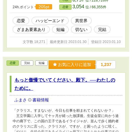
位 / 228,726件
にも掲載しています。
3,054
205pt
24h.ポイント
位 / 66,355件
恋愛
恋愛
ハッピーエンド
異世界
ざまあ要素あり
短編
切ない
完結
文字数 18,271
最終更新日 2023.01.30
登録日 2023.01.10
恋愛
完結
短編
お気に入りに追加
1,237
もっと傲慢でいてください、殿下。──わたしの
ために。
ふまさ
書籍情報
「クラリス。すまないが、今日も仕事を頼まれてくれないか？」
王立学園に入学して十ヶ月が経った放課後。生徒会室に向かう途
中の廊下で、この国の王子であるイライジャが、並んで歩く婚約者
のクラリスに言った。クラリスが、ですが、と困ったように呟く。
「やはり、生徒会長であるイライジャ殿下に与えられた仕事ですの