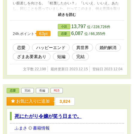
い眼差しを向ける。 「軽蔑したかい？」 「いいえ、いいえ。あた
し、同じことを思っていました。だってこのまま、例え意識を取り
戻さなくても、アデルが生きていたら、セドリック様はずっと縛ら
れたままなんじゃないかって……」 「流石にずっとこのままじ
ゃ、それはないと思うけど。でもやっぱり、死んでくれた方が世間
13,797
小説
位 / 228,726件
体もいいしって、考えてしまうよね」 「そう、ですね。でもあた
6,087
63pt
24h.ポイント
位 / 66,355件
恋愛
したち、酷いこと言ってません？」 「かもね。でも、きみの前で
嘘はつきたくないから。その必要もないし」 「ですね」 クスク
ス。クスクス。 二人が愉快そうに笑い合う。 傍に立つアデル
恋愛
ハッピーエンド
異世界
婚約解消
は、顔面蒼白なまま、膝から崩れ落ちた。
ざまあ要素あり
短編
完結
文字数 22,198
最終更新日 2023.12.15
登録日 2023.12.04
恋愛
完結
長編
R15
お気に入りに追加
3,824
死にたがり令嬢が笑う日まで。
ふまさ
書籍情報