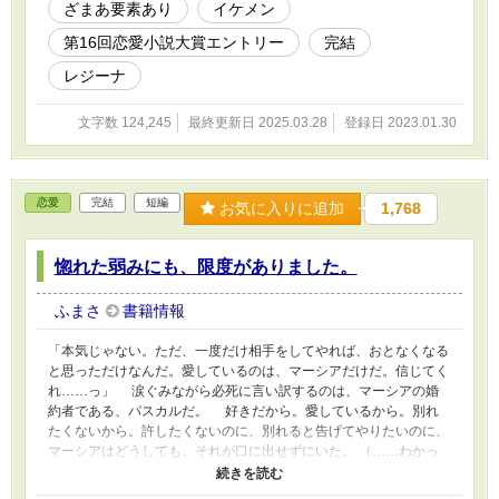
ざまあ要素あり
イケメン
第16回恋愛小説大賞エントリー
完結
レジーナ
文字数 124,245
最終更新日 2025.03.28
登録日 2023.01.30
恋愛
完結
短編
お気に入りに追加
1,768
惚れた弱みにも、限度がありました。
ふまさ
書籍情報
「本気じゃない。ただ、一度だけ相手をしてやれば、おとなくなる
と思っただけなんだ。愛しているのは、マーシアだけだ。信じてく
れ……っ」 涙ぐみながら必死に言い訳するのは、マーシアの婚
約者である、パスカルだ。 好きだから。愛しているから。別れ
たくないから。許したくないのに、別れると告げてやりたいのに、
マーシアはどうしても、それが口に出せずにいた。 （……わかっ
ている、つけ込まれていることは。わたしがこんなんだから、パス
カルが浮気してしまうってことも） でも、どうしようもなく好