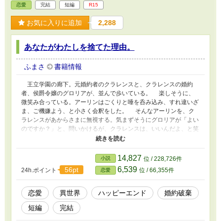
恋愛
完結
短編
R15
お気に入りに追加
2,288
あなたがわたしを捨てた理由。
ふまさ
書籍情報
王立学園の廊下。元婚約者のクラレンスと、クラレンスの婚約
者、侯爵令嬢のグロリアが、並んで歩いている。 楽しそうに、
微笑み合っている。アーリンはごくりと唾を呑み込み、すれ違いざ
ま、ご機嫌よう、と小さく会釈をした。 そんなアーリンを、ク
ラレンスがあからさまに無視する。気まずそうにグロリアが「よい
のですか？」と、問いかけるが、クラレンスは、いいんだよ、と笑
った。 「未練は、断ち切ってもらわないとね」 俯いたアーリン
の目は、光を失っていた。
14,827
小説
位 / 228,726件
6,539
56pt
24h.ポイント
位 / 66,355件
恋愛
恋愛
異世界
ハッピーエンド
婚約破棄
短編
完結