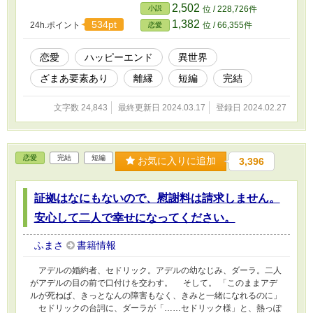
2,502
小説
位 / 228,726件
1,382
534pt
24h.ポイント
位 / 66,355件
恋愛
恋愛
ハッピーエンド
異世界
ざまあ要素あり
離縁
短編
完結
文字数 24,843
最終更新日 2024.03.17
登録日 2024.02.27
恋愛
完結
短編
お気に入りに追加
3,396
証拠はなにもないので、慰謝料は請求しません。
安心して二人で幸せになってください。
ふまさ
書籍情報
アデルの婚約者、セドリック。アデルの幼なじみ、ダーラ。二人
がアデルの目の前で口付けを交わす。 そして。 「このままアデ
ルが死ねば、きっとなんの障害もなく、きみと一緒になれるのに」
セドリックの台詞に、ダーラが「……セドリック様」と、熱っぽ