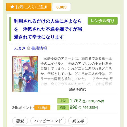
お気に入りに追加
6,089
レンタル有り
利用されるだけの人生にさよなら
を 浮気された不遇令嬢ですが溺
愛されて幸せになります
ふまさ
書籍情報
公爵令嬢のアラーナは、婚約者である第一王
子のエイベルと、実妹のアヴリルの不貞行為を
目撃してしまう。けれど二人は悪びれるどころ
か、平然としている。どころか二人の仲は、ア
ラーナの両親も承知していた。 アラーナの努
力は、全てアヴリルのためだった。それを理解
してしまったアラーナは、糸が切れたように、
頑張れなくなってしまう。でも、頑張れないア
ラーナに、居場所はない。 アラーナは自害を
1,762
小説
位 / 228,726件
決意し、実行する。だが、それを知った家族の
996
759pt
24h.ポイント
位 / 66,355件
恋愛
反応は、残酷なものだった。 ──しかし。
運命の歯車は確実に、ゆっくりと、狂ってい
く。
恋愛
ハッピーエンド
異世界