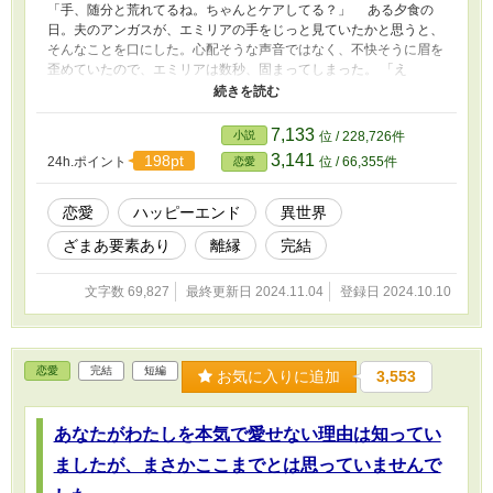
「手、随分と荒れてるね。ちゃんとケアしてる？」 ある夕食の
日。夫のアンガスが、エミリアの手をじっと見ていたかと思うと、
そんなことを口にした。心配そうな声音ではなく、不快そうに眉を
歪めていたので、エミリアは数秒、固まってしまった。 「え
と……そう、ね。家事は水仕事も多いし、どうしたって荒れてしま
うから。気をつけないといけないわね」 「なんだいそれ、言い
訳？ 女としての自覚、少し足りないんじゃない？」 エミリア
7,133
小説
位 / 228,726件
は目を見張った。こんな嫌味なことを面と向かってアンガスに言わ
3,141
198pt
24h.ポイント
位 / 66,355件
恋愛
れたのははじめてだったから。 どうしたらいいのかわからず、
ただ哀しくて、エミリアは、ごめんなさいと謝ることしかできなか
った。 それがいけなかったのか。アンガスの嫌味や小言は、日
恋愛
ハッピーエンド
異世界
を追うごとに増していった。 「化粧してるの？ いくらここが家
ざまあ要素あり
離縁
完結
だからって、ぼくがいること忘れてない？」 「お弁当、手抜きす
ぎじゃない？ あまりに貧相で、みんなの前で食べられなかった
よ」 「髪も肌も艶がないし、きみ、いくつ？ まだ二十歳前だよ
文字数 69,827
最終更新日 2024.11.04
登録日 2024.10.10
ね？」 などなど。 あまりに哀しく、腹が立ったので「わたし
なりに頑張っているのに、どうしてそんな酷いこと言うの？」と、
反論したエミリアに、アンガスは。 「ぼくを愛しているなら、も
っと頑張れるはずだろ？」 と、呆れたように言い捨てた。
恋愛
完結
短編
お気に入りに追加
3,553
あなたがわたしを本気で愛せない理由は知ってい
ましたが、まさかここまでとは思っていませんで