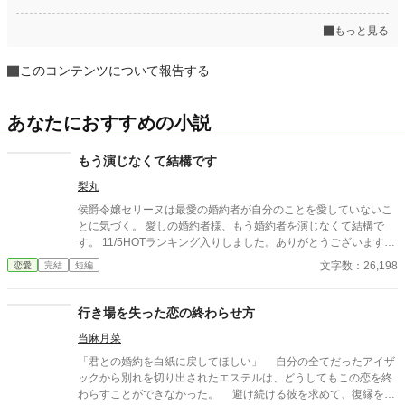
もっと見る
このコンテンツについて報告する
あなたにおすすめの小説
もう演じなくて結構です
梨丸
侯爵令嬢セリーヌは最愛の婚約者が自分のことを愛していないこ
とに気づく。 愛しの婚約者様、もう婚約者を演じなくて結構で
す。 11/5HOTランキング入りしました。ありがとうございます。
感想などいただけると、嬉しいです。 11/14 完結いたしまし
文字数：26,198
恋愛
完結
短編
た。 11/16 完結小説ランキング総合8位、恋愛部門4位ありがとう
ございます。
行き場を失った恋の終わらせ方
当麻月菜
「君との婚約を白紙に戻してほしい」 自分の全てだったアイザ
ックから別れを切り出されたエステルは、どうしてもこの恋を終
わらすことができなかった。 避け続ける彼を求めて、復縁を願