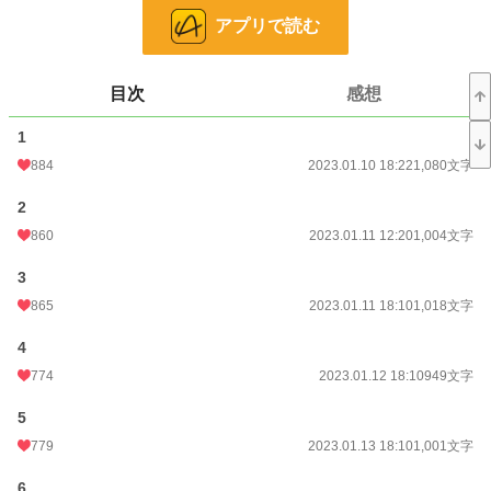
でも。その優しさが、いまは辛い。
アプリで読む
だからいっそ、わたしから告げてしまおう。
目次
感想
「お別れしましょう、アール様」
1
デージーの声は、少しだけ、震えていた。
884
2023.01.10 18:22
1,080文字
2
この作品は、小説家になろう様にも掲載しています。
860
2023.01.11 12:20
1,004文字
小説
6,993 位 / 228,635 件
3
865
2023.01.11 18:10
1,018文字
恋愛
3,135 位 / 66,326 件
4
お気に入り
3,409
774
2023.01.12 18:10
949文字
24h.ポイント
198 pt
5
文字数
18,271
779
2023.01.13 18:10
1,001文字
更新日時
2023.01.30 18:14
6