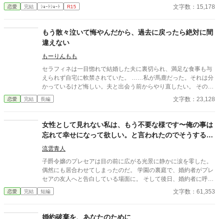
って、あの日聞けなかった答えを得るために、エステルは王城の
文字数：15,178
恋愛
完結
ｼｮｰﾄｼｮｰﾄ
R15
夜会に出席する。 しかしやっと再会できた、そこには見たく
ない現実が待っていて…… 恋の終わりを見届ける貴族青年と、
行き場を失った恋の中をさ迷う令嬢の終わりと始まりの物語。 ※
もう散々泣いて悔やんだから、過去に戻ったら絶対に間
他のサイトにも重複投稿しています。
違えない
もーりんもも
セラフィネは一目惚れで結婚した夫に裏切られ、満足な食事も与
えられず自宅に軟禁されていた。 ……私が馬鹿だった。それは分
かっているけど悔しい。夫と出会う前からやり直したい。 そのチ
ャンスを手に入れたセラフィネは復讐を誓う――。 ※ＡＩ学習禁
文字数：23,128
恋愛
完結
長編
止・無断転載禁止・無断翻訳禁止・無断朗読禁止
女性として見れない私は、もう不要な様です〜俺の事は
忘れて幸せになって欲しい。と言われたのでそうする事
にした結果〜
流雲青人
子爵令嬢のプレセアは目の前に広がる光景に静かに涙を零した。
偶然にも居合わせてしまったのだ。 学園の裏庭で、婚約者がプレ
セアの友人へと告白している場面に。 そして後日、婚約者に呼び
出され告げられた。 「君を女性として見ることが出来ない」 幼馴
文字数：61,353
恋愛
完結
短編
染であり、共に過ごして来た時間はとても長い。 その中でどうや
ら彼はプレセアを友人以上として見れなくなってしまったらし
い。 「俺の事は忘れて幸せになって欲しい。君は幸せになるべき
婚約破棄を、あなたのために