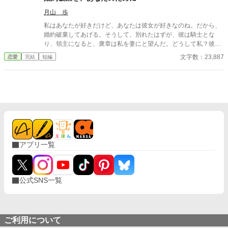
人だから」 大切な二人だからこそ、清く身を引いて、大好きな人
月山 歩
と友人の恋を応援したい。 そう思っている筈なのに、恋心がその
気持ちを邪魔してきて...。 ※ ゆるふわ設定です。 完結しました。
私はあなたが好きだけど、あなたは彼女が好きなのね。だから、
婚約破棄してあげる。そうして、別れたはずが、彼は騎士とな
り、領主になると、褒章は私を妻にと望んだ。どうして私？彼女
のことはもういいの？それともこれは、あなたの人生を台無しに
文字数：23,887
恋愛
完結
短編
した私への復讐なの？ こちらは恋愛ファンタジーです。 貴族の設
定など気になる方は、お避けください。
アプリ一覧
公式SNS一覧
ご利用について