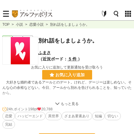
TOP
>
小説
>
恋愛小説
>
別れ話をしましょうか。
恋愛
完結
短編
別れ話をしましょうか。
ふまさ
（近況ボード：
5 件
）
お気に入りに追加して更新通知を受け取ろう
お気に入り追加
大好きな婚約者であるアールとのデート。けれど、デージーは楽しめない。そ
んな心の余裕などない。今日、アールから別れを告げられることを、知っていた
から。
お芝居を見て、昼食もすませた。でも、アールはまだ別れ話を口にしない。
24h.ポイント
198pt
20,788
恋愛
ハッピーエンド
異世界
ざまあ要素あり
短編
切ない
──あなたは優しい。だからきっと、言えないのですね。わたしを哀しませて
完結
しまうから。わたしがあなたを愛していることを、知っているから。