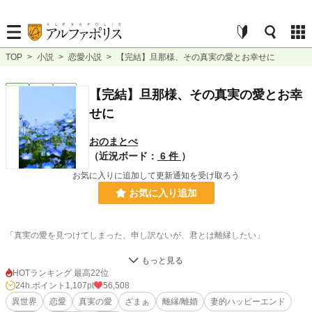
TOP
>
小説
>
恋愛小説
>
【完結】旦那様、その真実の愛とお幸せに
恋愛
完結
長編
【完結】旦那様、その真実の愛とお幸
せに
おのまとぺ
（近況ボード：
6 件
）
お気に入りに追加して更新通知を受け取ろう
お気に入り追加
「真実の愛を見つけてしまった。申し訳ないが、君とは離縁したい」
結婚三年目の祝いの席で、遅れて現れた夫アントンが放った第一声。レミリアは
驚きつつも笑顔を作って夫を見上げる。
HOTランキング 最高22位
24h.ポイント
1,107pt
56,508
「承知いたしました、旦那様。その恋全力で応援します」
異世界
恋愛
真実の愛
ざまぁ
離縁/離婚
妻的ハッピーエンド
「え？」