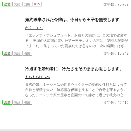
の彼女は直ぐに先輩達と仲が良くなりレギオンもまた新入生に興
文字数：75,782
恋愛
完結
短編
R15
味を抱くように成っていた。 誤字脱字があります。 更新が不定期
ですがよろしくお願いします。
婚約破棄された令嬢は、今日から王子を無視します
わくしょん
「エレノア・アシュフォード。お前との婚約は、この場で破棄す
る」 王城の大広間に響いた第一王子レオンの声に、楽団の演奏が
止まった。 集まっていた貴族たちは息をのみ、次の瞬間にはざわ
めきが広がる。 エレノアはゆっくりと顔を上げた。 目の前では、
文字数：15,849
恋愛
完結
長編
王子が腰に手を回した美しい令嬢――侯爵令嬢セシリアが勝ち誇
ったように微笑んでいる。
冷遇する婚約者に、冷たさをそのままお返しします。
もちもちほっぺ
貴族の娘、ミーシャは婚約者ヴィクターの冷酷な仕打ちによって
自信と感情を失い、無感情な仮面を被ることで自分を守るように
なった。エステラ家の屋敷と庭園の中で静かに過ごす彼女の心に
は、怒りも悲しみも埋もれたまま、何も感じない日々が続いてい
文字数：45,415
恋愛
完結
長編
た。 事なかれ主義の両親の影響で、エステラ家の警備はガバガバ
ですw