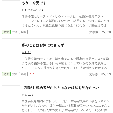
もう、今更です
もちもちほっぺ
伯爵令嬢セリーヌ・ド・リヴィエールは、公爵家長男アラン・
ド・モントレイユと婚約していたが、成長するにつれて彼の態度
は冷たくなり、次第に孤独を感じるようになる。学園生活ではア
ランが王子フェリクスに付き従い、王子の「真実の愛」とされる
文字数：75,328
恋愛
完結
長編
リリア・エヴァレットを囲む騒動が広がり、セリーヌはさらに心
を痛める。 やがて、リヴィエール伯爵家はアランの態度に業を煮
やし、婚約解消を申し出る。
私のことはお気になさらず
みおな
侯爵令嬢のティアは、婚約者である公爵家の嫡男ケレスが幼馴
染である伯爵令嬢と今日も仲睦まじくしているのを見て決意し
た。 そんなに彼女が好きなのなら、お二人が婚約すればよろし
いのよ。 私のことはお気になさらず。
文字数：85,853
恋愛
完結
短編
R15
【完結】婚約者だからとあなたは私を見なかった
クロユキ
生徒会長を婚約者に持っリーゼは、生徒会役員の仕事をレギオン
から任されていた。 彼と一緒にいる毎日が幸せだった……そんな
ある日、一人の新入生の女子が生徒会に入って来た。 明るい性格