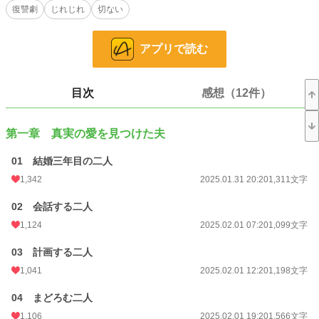
復讐劇
じれじれ
切ない
驚愕するアントンをそのままに、レミリアは宣言通りに片想いのサポートのよう
な真似を始める。呆然とする者、訝しむ者に見守られ、迫りつつある別れの日を
アプリで読む
二人はどういった形で迎えるのか。
◇真実の愛に目覚めた夫を支える妻の話
目次
感想（12件）
◇元サヤではありません
◇全56話完結予定
第一章 真実の愛を見つけた夫
小説
1,250 位 / 229,023 件
01 結婚三年目の二人
1,342
2025.01.31 20:20
1,311文字
恋愛
735 位 / 66,403 件
02 会話する二人
お気に入り
1,768
1,124
2025.02.01 07:20
1,099文字
24h.ポイント
1,107 pt
03 計画する二人
文字数
96,039
1,041
2025.02.01 12:20
1,198文字
更新日時
2025.07.08 19:32
04 まどろむ二人
初回公開日時
2025.01.31 20:20
1,106
2025.02.01 19:20
1,566文字