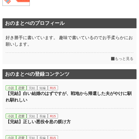
おのまとぺのプロフィール
好き勝手に書いています。 趣味で書いているのでお手柔らかにお
願いします。
もっと見る
おのまとぺの登録コンテンツ
小説
恋愛
完結
短編
R15
【完結】白い結婚のはずですが、戦地から帰還した夫がやけに馴
れ馴れしい
小説
恋愛
完結
長編
R15
【完結】正しい悪役令息の躾け方
小説
恋愛
完結
長編
R15