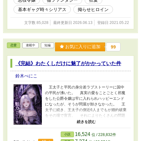
は悪の聖女と呼ばれています。】 と同時連載です。 不定期ですが
完結目指してがんばります。
基本ギャグ時々シリアス
拗らせヒロイン
文字数 85,028
最終更新日 2026.06.13
登録日 2021.05.22
恋愛
連載中
短編
お気に入りに追加
99
《完結》わたくしだけに魅了がかかっていた件
鈴木べにこ
王太子と平民の身分差ラブストーリーに国中
の平民が沸いた。 真実の愛をことごとく邪魔
をした公爵令嬢は牢に入れられハッピーエンド
になったが、そうが問屋が卸さなかった。 王
太子に続き、王太子の側近6人までもが婚約破棄
をその場で宣言。 それによりたくさんの問題
が発生して貴族達に未曾有の危機が訪れる。
貴族達は全ての問題を解決させようと考えてい
ると、禁忌の魔法である魅了を平民の少女がか
16,524
小説
位 / 228,832件
け王太子と側近が魔法で誑かされたのではない