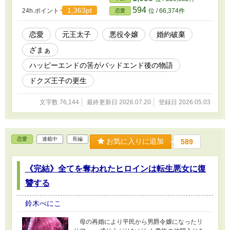
して迎えると声が上がる。 そして公爵令嬢だ
594
1,363pt
24h.ポイント
位 / 66,374件
恋愛
った彼女は王太子が居ない王太子妃として元王
太子を迎えに行くのだったが…。 王道の悪役
令嬢物語のハッピーエンド後の話がハッピーじ
恋愛
元王太子
悪役令嬢
婚約破棄
ゃなかったし地獄だったし15年経っても悪役令
ざまぁ
嬢は悪役だった。 ----------------- 誰が1番悪いの
か？
ハッピーエンドの筈がバッドエンド後の物語
ドクズ王子の更生
文字数 76,144
最終更新日 2026.07.20
登録日 2026.05.03
恋愛
連載中
長編
お気に入りに追加
589
《完結》全てを奪われたヒロインは転生悪女に復
讐する
鈴木べにこ
母の再婚により平民から男爵令嬢になったリ