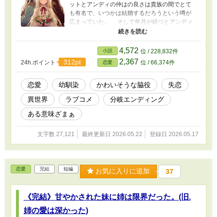
ットとアンディの仲はの良さは貴族の間でとて
も有名で、いつかは結婚するだろうという噂が
広まっていた。 そして年月が経つとアンディ
に先にジョゼットとは違う別の婚約者ができ
た。 その後、ジョゼットにも婚約者ができ
た。 だが、18歳になったジョゼットは２回目
4,572
小説
位 / 228,832件
の婚約破棄をされてしまう。 その原因はアン
2,367
312pt
24h.ポイント
位 / 66,374件
恋愛
ディとの関係を婚約者に誤解されてしまった
事。 流石に２回目ともなると婚活の為にアン
ディと距離を置こうと決心するが、アンディは
恋愛
幼馴染
かわいそうな脇役
失恋
そうはいかず・・・・・。 --------------------- 友人
異世界
ラブコメ
分岐エンディング
との合作になります。
ある意味ざまぁ
文字数 27,121
最終更新日 2026.05.22
登録日 2026.05.17
恋愛
完結
短編
お気に入りに追加
37
《完結》甘やかされた妹に姉は限界だった。(旧.
姉の愛は深かった)