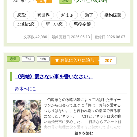
7,274
49pt
24h.ポイント
位 / 66,374件
恋愛
かという意見があがる。 少女が魅了を使った
事を期待し、莫大な金を払って最強の魔法使い
の魔塔の主を呼び出したのであった
恋愛
異世界
ざまぁ
魅了
婚約破棄
が・・・・・。 結果は思いもよらぬ方向へと
悲劇の恋
新しい恋
悪役令嬢
行くのであった。 「わたくしの愛を返して。」
まさか魅了をかけられていたのは悪役公爵令
嬢だった件。 公爵令嬢は本来愛していた最初
文字数 42,086
最終更新日 2026.06.13
登録日 2026.06.07
の婚約者を想い絶望した。 ーーーーーーーーー
ーーーーーーーーーーーーーーーーー 友人との
合作です。
恋愛
完結
短編
お気に入りに追加
207
《完結》愛さない事を誓いなさい。
鈴木べにこ
伯爵家との政略結婚によって結ばれた夫イー
サンから出会って直ぐに「俺は、お前を愛する
つもりはない。」と言われ別々の部屋で寝る事
になったアネット。 だけどアネットは夫の白
い結婚発言に安心した。 何故ならアネットは
実の母が無理に父を愛そうと努力して苦しんで
いる姿を見てきたので、夫の白い結婚発言はア