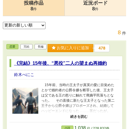
投稿作品
近況ボード
8
8
件
件
8
件
恋愛
完結
長編
お気に入りに追加
478
《完結》15年後、“悪役”二人の望まぬ再婚約
鈴木べにこ
15年前、当時の王太子が真実の愛に目覚めた
とかで婚約者の公爵令嬢を断罪した後、王太子
は父である王の怒りに触れて廃嫡平民落ちとな
った。 その直後に新たな王太子となった第二
王子から公爵令嬢はプロポーズされ、結婚して
ハッピーエンドになった………筈だったが。
数年後。 第二王子が不倫して逃げた。 国中
を探しても第二王子は見つける事が出来ず、昔
廃嫡された第一王子を再び王族に戻し王太子と
1,038
小説
位 / 228,832件