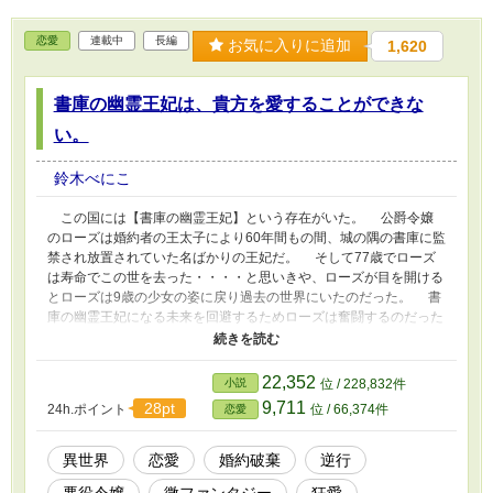
恋愛
連載中
長編
お気に入りに追加
1,620
書庫の幽霊王妃は、貴方を愛することができな
い。
鈴木べにこ
この国には【書庫の幽霊王妃】という存在がいた。 公爵令嬢
のローズは婚約者の王太子により60年間もの間、城の隅の書庫に監
禁され放置されていた名ばかりの王妃だ。 そして77歳でローズ
は寿命でこの世を去った・・・・と思いきや、ローズが目を開ける
とローズは9歳の少女の姿に戻り過去の世界にいたのだった。 書
庫の幽霊王妃になる未来を回避するためローズは奮闘するのだった
が、1回目の人生の時にローズを邪険に扱っていた王太子が何故か
しつこく付き纏ってくるのだが・・・。 前世での恨みを忘れら
れなくて拗らせまくっている暴走ローズと、ローズを愛し愛された
22,352
小説
位 / 228,832件
い病んでる王子の物語です。 ★注意事項★ 最初の数話がクッソ重
9,711
28pt
24h.ポイント
位 / 66,374件
恋愛
いだけで基本ギャク時々シリアス時々絶望です。まれにギャグあり
なのに痛々しいワードアリ、グロ注意、狂愛アリ、になります。
気分転換と他の作品にも興味持っていただきたくて書きました(´∀
異世界
恋愛
婚約破棄
逆行
｀) もう一つの作品である 【婚約者のいる側近と婚約させられた私
悪役令嬢
微ファンタジー
狂愛