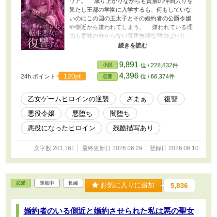
リア。 成り上がりながらも貴族の仲間入りを
果たし王都の学園に入学するも、何もしていな
いのにこの国の王太子とその婚約者の公爵令嬢
や側近から嫌われてしまう。 嫌われている理
由も意味の分からない荒唐無稽な理由ばかり。
公爵令嬢は口々に【乙女ゲーム】【攻略】
【悪役令嬢】【婚約破棄】【没落】【真実の
愛】など理解できない妄想を語りリリアを敵視
9,891
小説
位 / 228,832件
していたのだ。 さらにはリリアが頑張って考
4,396
120pt
24h.ポイント
位 / 66,374件
恋愛
えた様々な発明の発表は公爵令嬢が以前考えた
物ばかりで盗作だと大批判を受ける。 学園ど
ころか王都1番の嫌われ者になり、リリアは学園
乙女ゲームヒロインの逆襲
ざまぁ
復讐
を追放され、母は離婚されて母子共に放り出さ
悪役令嬢
悪堕ち
闇堕ち
れてしまう。 それからリリアは母と共に平民
以下の扱いを受けるようになり、リリアと母
悪役になったヒロイン
残酷描写あり
は…………。 様々な不幸と理不尽な運命にリ
リアは天真爛漫の優しい少女の姿は消え復讐に
文字数 201,161
最終更新日 2026.06.29
登録日 2026.06.10
燃える恐ろしい悪魔の少女となる。 幸せなヒ
ロインになる予定だった少女vs転生悪役令嬢の
お話。 ※主人公が人を軽率に殺める描写やエグ
い暴力描写が出てきます。注意してください。 -
恋愛
連載中
長編
--------------------------- 一周回って本来のヒロイン
お気に入りに追加
5,836
が主人公としての人生を取り戻す話。ただし絶
望の闇堕ち。 短期連載になります。 友人に助け
婚約者のいる側近と婚約させられた私は悪の聖女
てもらいながら作りました。