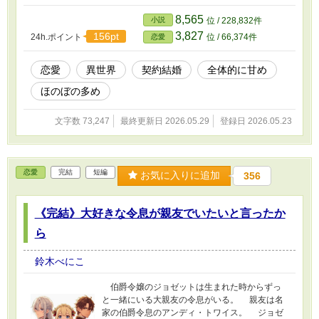
ネットの心に安寧をもたらした。 3年間の白い
結婚の後に離婚のお互い愛さないし執着しない
8,565
小説
位 / 228,832件
契約をしたアネットとイーサンはビジネスパー
3,827
156pt
24h.ポイント
位 / 66,374件
恋愛
トナーとして仲の良い夫婦を外では演じる事と
なる。 代々伯爵家に仕える夫の乳兄弟で執事
のロビンから伯爵夫人の仕事を学びながら共に
恋愛
異世界
契約結婚
全体的に甘め
伯爵領の運営をする事になる。 融通が効かな
ほのぼの多め
いロビンと日々衝突しながらも、徐々に仕事仲
間として認められ領はますます活気に満ちてい
た。 そして月日が経つと信頼関係が生まれて
文字数 73,247
最終更新日 2026.05.29
登録日 2026.05.23
きてイーサンの心にも変化が…。 ーーーーーー
ーーーーーーーーーーー 友人との合作になりま
す。 というかほぼ友人が仕上げてくれました。
恋愛
完結
短編
お気に入りに追加
356
《完結》大好きな令息が親友でいたいと言ったか
ら
鈴木べにこ
伯爵令嬢のジョゼットは生まれた時からずっ
と一緒にいる大親友の令息がいる。 親友は名
家の伯爵令息のアンディ・トワイス。 ジョゼ