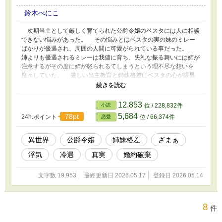
鈴木べにこ
次期当主として厳しく育てられた公爵令嬢のベスタには人に相談
できない悩みがあった。 その悩みとはベスタの実の妹のミレー
ばかりが優遇され、周囲の人間に可愛がられている事だった。
姉よりも優遇されるミレーは我儘に育ち、失礼な振る舞いには姉が
注意するがその度に姉が怒られるてしまうという理不尽な想いを
度々していた。 厳しい当主教育と姉妹格差にベスタの心が限界
を迎えかけた時、ミレーは姉を不幸のどん底に叩き落とそうと動き
出す…。 王道姉妹格差に見せかけたミステリー悲劇要素ありの
逆転物語。 ーーーーーーーーーーーーーーーーー 友人との合作で
12,853
小説
位 / 228,832件
す。 大変勉強になりました。
5,684
78pt
24h.ポイント
位 / 66,374件
恋愛
異世界
公爵令嬢
姉妹格差
ざまぁ
浮気
冷遇
真実
婚約破棄
文字数 19,953
最終更新日 2026.05.17
登録日 2026.05.14
8
件