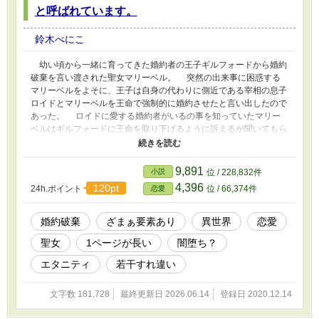
と呼ばれています。
鈴木べにこ
幼い頃から一緒に育ってきた婚約者の王子ギルフォードから婚約
破棄を言い渡された聖女マリーベル。 突然の出来事に困惑する
マリーベルをよそに、王子は自身の代わりに側近である宰相の息子
ロイドとマリーベルを王命で強制的に婚約させたと言い出したので
あった。 ロイドに愛する婚約者がいるの事を知っていたマリー
ベルはギルフォードに王命を取り下げるように訴えるが聞いてもら
えず・・・。 ※最初の数話はイジメ表現のようなキツイ描写が出
てくるので注意。 気分転換もかねて、他の作品と同時連載をして
います。 【書庫の幽霊王妃は、貴方を愛することができない。】
9,891
小説
位 / 228,832件
という作品も同時に書いているので、この作品が気に入りましたら
4,396
120pt
24h.ポイント
位 / 66,374件
恋愛
是非読んでみてください。
婚約破棄
ざまぁ要素あり
異世界
恋愛
聖女
1ページが長い
闇堕ち？
エタニティ
若干すれ違い
文字数 181,728
最終更新日 2026.06.14
登録日 2020.12.14