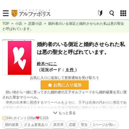
TOP
>
小説
>
恋愛小説
>
婚約者のいる側近と婚約させられた私は悪の聖女
と呼ばれています。
恋愛
連載中
長編
婚約者のいる側近と婚約させられた私
は悪の聖女と呼ばれています。
鈴木べにこ
（近況ボード：
8 件
）
お気に入りに追加して更新通知を受け取ろう
お気に入り追加
幼い頃から一緒に育ってきた婚約者の王子ギルフォードから婚約破棄を言い渡
された聖女マリーベル。
突然の出来事に困惑するマリーベルをよそに、王子は自身の代わりに側近であ
る宰相の息子ロイドとマリーベルを王命で強制的に婚約させたと言い出したので
あった。
ロイドに愛する婚約者がいるの事を知っていたマリーベルはギルフォードに王
24h.ポイント
156pt
5,326
命を取り下げるように訴えるが聞いてもらえず・・・。
婚約破棄
ざまぁ要素あり
異世界
恋愛
聖女
1ページが長い