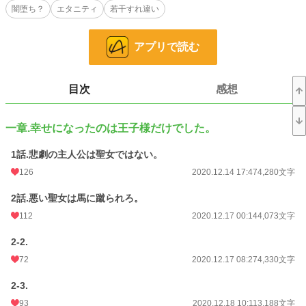
闇堕ち？
エタニティ
若干すれ違い
※最初の数話はイジメ表現のようなキツイ描写が出てくるので注意。
アプリで読む
気分転換もかねて、他の作品と同時連載をしています。
【書庫の幽霊王妃は、貴方を愛することができない。】
という作品も同時に書いているので、この作品が気に入りましたら是非読んでみ
てください。
目次
感想
小説
8,510 位 / 229,023 件
一章.幸せになったのは王子様だけでした。
恋愛
3,808 位 / 66,403 件
1話.悲劇の主人公は聖女ではない。
お気に入り
5,836
126
2020.12.14 17:47
4,280文字
24h.ポイント
156 pt
2話.悪い聖女は馬に蹴られろ。
文字数
181,728
112
2020.12.17 00:14
4,073文字
更新日時
2026.06.14 20:09
2-2.
初回公開日時
2020.12.14 17:47
72
2020.12.17 08:27
4,330文字
週間ポイント
1,169 pt (8,075 位)
2-3.
93
2020.12.18 10:11
3,188文字
月間ポイント
7,591 pt (5,712 位)