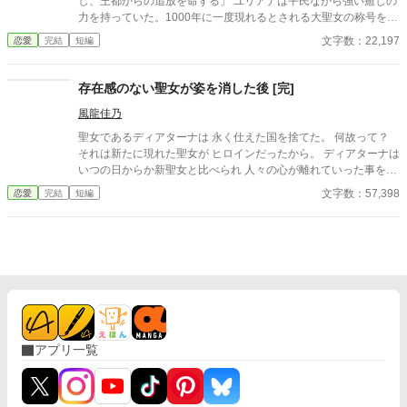
し、王都からの追放を命ずる」 ユリアナは平民ながら強い癒しの
力を持っていた。1000年に一度現れるとされる大聖女の称号を得
て、婚約者となった王子リッドと共に魔物討伐に邁進する日々を
文字数：22,197
恋愛
完結
短編
送っていた。 だがリッドはユリアナを休ませることなく働かせ、
ユリアナの癒しの力を濁らせていた。 そんな時に圧倒的な力を持
つ上級魔物が、王国北部に襲来する。 ユリアナは全力を尽くした
存在感のない聖女が姿を消した後 [完]
ものの、多くの犠牲を出してしまった。 ユリアナはその責任を押
風龍佳乃
し付けられ、大聖女の称号を剥奪される。リッドからの婚約破棄
に加え、王都からの追放を命じられた。 それから一年。ユリアナ
聖女であるディアターナは 永く仕えた国を捨てた。 何故って？
はユーリと名を改め、顔を隠し、新たな職に就いていた。
それは新たに現れた聖女が ヒロインだったから。 ディアターナは
いつの日からか新聖女と比べられ 人々の心が離れていった事を悟
った。 もう私の役目は終わったわ… 神託を受けたディアターナは
文字数：57,398
恋愛
完結
短編
手紙を残して消えた。 残された国は天災に見舞われ てしまった。
しかし聖女は戻る事はなかった。 ディアターナは西帝国にて 初代
聖女のコリーアンナに出会い 運命を切り開いて 自分自身の幸せを
みつけるのだった。
アプリ一覧