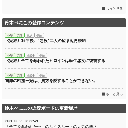
もっと見る
鈴木べにこの登録コンテンツ
小説
恋愛
完結
長編
《完結》15年後、“悪役”二人の望まぬ再婚約
小説
恋愛
連載中
長編
《完結》全てを奪われたヒロインは転生悪女に復讐する
小説
恋愛
連載中
長編
書庫の幽霊王妃は、貴方を愛することができない。
もっと見る
鈴木べにこの近況ボードの更新履歴
2026-06-25 18:22:49
「全てを奪われた〜」のルイスルートの人気の無さ