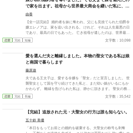
取られ、侯爵領で過ごしてきたエルリカ。 ところが公爵は、いつ
で家を出ます。祖母から世界最大商会を継いだ私に、今
までもエルリカを除籍する手続きを実行しなかった。 おかげで名
さら帰ってこいと言われても遅すぎます
ばかりの公爵令嬢のまま、エルリカが王都へと戻る日がやって来
由香
てしまう──。 ◆2026.2.27完結しました◆ ※小説家になろうに
【全一話完結】 婚約者を妹に奪われ、父にも見捨てられた伯爵令
も掲載しています。 ※番外編については未定です。 王子視点や令
嬢エレノアは、家を追い出される。 けれど、それは人生最悪の日
嬢視点、両親の昔話に、例の令息たちがどうなったか等々、話は
であり、最高の日でもあった。 亡き祖母が遺したのは、世界最大
あるのですが、掲載せずにこのまま終わりにして皆様のご想像に
商会の会頭の座と莫大な財産。 商会を立て直し、世界中から称賛
文字数：10,098
恋愛
完結
短編
お任せする方がいいかと悩んでおります。
される一方で、没落した家族と元婚約者は「戻ってきてほしい」
と泣きついてくるが……。 「あなたたちが捨てたのは、私ではな
く未来です。」 もう二度と、その手は取りません。
愛を選んだ夫と離縁しました。本物の聖女である私は娘
と南国で暮らします
藤原遊
夫である王太子は、愛する令嬢を「聖女」だと宣言しました。 世
襲聖女として国を守り続けてきた私と、まだ幼い娘がいるにもか
かわらず。 離縁を告げられた私は、静かに頷きます。 聖女の務め
も、王妃の座も、もう十分です。 本物の聖女がいなくなった国が
文字数：35,542
恋愛
完結
長編
どうなるのか—— それは、私の知るところではありません。 娘を
連れて南国へ移住した私は、二度と王都へ戻らないと決めまし
た。 たとえ、今さら国が困り始めたとしても。
【完結】追放された元・大聖女の行方は誰も知らない。
五十鈴 美優
「本日をもってお前との婚約を破棄する。大聖女の称号も剥奪