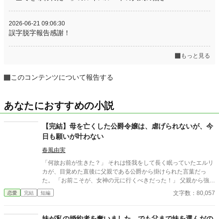
2026-06-21 09:06:30
誤字脱字報告感謝！
もっと見る
このコンテンツについて報告する
あなたにおすすめの小説
【完結】母を亡くした公爵令嬢は、虐げられないが、今
日も願いが叶わない
春風由実
「何故お前が生きた？」 それは怪我をして長く眠っていたエルリ
カが、目覚めた直後に父親である公爵から掛けられた言葉だっ
た。 「お前こそが、女神の元に行くべきだった！」 父親から強い
口調で詰られたエルリカ。 普通の令嬢は、ここで泣くか、その後
文字数：80,057
恋愛
完結
短編
立ち直れなくなるという。 けれどエルリカは違った。 「あなたこ
そ、何をのうのうと元気にしているのですか？」 そうしてこの日
父娘は、それぞれに絶縁を宣言した。 以来、母方の祖父母に引き
妹が私の婚約者を奪いました。でも父まで妹を選んだの