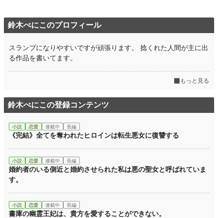
鈴木べにこのプロフィール
スランプになりやすいですが頑張ります。 捻くれた人間が主に出
る作品を書いてます。
もっと見る
鈴木べにこの登録コンテンツ
小説
恋愛
連載中
長編
《完結》全てを奪われたヒロインは転生悪女に復讐する
小説
恋愛
連載中
長編
婚約者のいる側近と婚約させられた私は悪の聖女と呼ばれていま
す。
小説
恋愛
連載中
長編
書庫の幽霊王妃は、貴方を愛することができない。