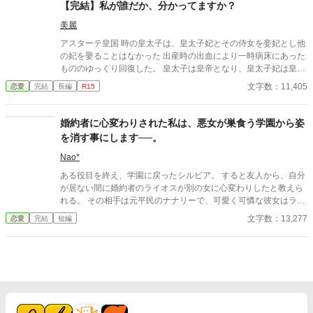
【完結】私が誰だか、分かってますか？
美麗
アスターテ皇国 時の皇太子は、皇太子妃とその侍女を妾妃とし他
の妃を娶ることはなかった 出産時の出血により一時病床にあった
もののゆっくり回復した。 皇太子は皇帝となり、皇太子妃は皇后
となった。 そして、皇后との間に産まれた男児を皇太子とした。
文字数：11,405
恋愛
完結
長編
R15
以降の子は妾妃との娘のみであった。 表向きは皇帝と皇后の仲は
睦まじく、皇后は妾妃を受け入れていた。 ただ、皇帝と皇后よ
り、皇后と妾妃の仲はより睦まじくあったとの話もあるようだ。
婚約者に心変わりされた私は、悪女が巣食う学園から姿
残念ながら、この妾妃は産まれも育ちも定かではなかった。 ま
を消す事にします──。
た、後ろ盾も何もないために何故皇后の侍女となったかも不明で
あった。 そして、この妾妃の娘マリアーナははたしてどのような
Nao*
娘なのか… １７話完結予定です。 完結まで書き終わっておりま
ある役目を終え、学園に戻ったシルビア。 すると友人から、自分
す。 よろしくお願いいたします。
が居ない間に婚約者のライオスが別の女に心変わりしたと教えら
れる。 その相手は元平民のナナリーで、可愛く可憐な彼女はライ
オスだけでなく友人の婚約者や他の男達をも虜にして居るらし
文字数：13,277
恋愛
完結
短編
い。 事情を知ったシルビアはライオスに会いに行くが、やがて婚
約破棄を言い渡される。 しかしその後、ナナリーのある驚きの行
動を目にして──？ （1万字以上と少し長いので、短編集とは別に
してあります）