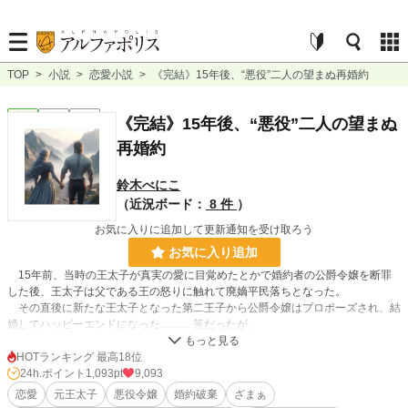
TOP
>
小説
>
恋愛小説
>
《完結》15年後、“悪役”二人の望まぬ再婚約
恋愛
完結
長編
《完結》15年後、“悪役”二人の望まぬ
再婚約
鈴木べにこ
（近況ボード：
8 件
）
お気に入りに追加して更新通知を受け取ろう
お気に入り追加
15年前、当時の王太子が真実の愛に目覚めたとかで婚約者の公爵令嬢を断罪
した後、王太子は父である王の怒りに触れて廃嫡平民落ちとなった。
その直後に新たな王太子となった第二王子から公爵令嬢はプロポーズされ、結
婚してハッピーエンドになった………筈だったが。
数年後。
HOTランキング 最高18位
第二王子が不倫して逃げた。
24h.ポイント
1,093pt
9,093
恋愛
元王太子
悪役令嬢
婚約破棄
ざまぁ
国中を探しても第二王子は見つける事が出来ず、昔廃嫡された第一王子を再び