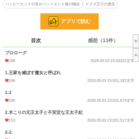
ハッピーエンドの筈がバッドエンド後の物語
ドクズ王子の更生
王族に戻し王太子として迎えると声が上がる。
そして公爵令嬢だった彼女は王太子が居ない王太子妃として元王太子を迎えに
アプリで読む
行くのだったが…。
王道の悪役令嬢物語のハッピーエンド後の話がハッピーじゃなかったし地獄だ
ったし15年経っても悪役令嬢は悪役だった。
目次
感想（13件）
プロローグ
-----------------
誰が1番悪いのか？
198
2026.05.03 23:03
322文字
1.王家を滅ぼす魔女と呼ばれ
小説
1,172 位 / 228,725 件
196
2026.05.03 23:03
1,182文字
恋愛
666 位 / 66,355 件
1-2
お気に入り
477
190
2026.05.03 23:03
1,674文字
24h.ポイント
1,093 pt
2.木こりの元王太子と不安定な王太子妃
文字数
76,144
153
2026.05.03 23:03
1,517文字
更新日時
2026.07.20 17:20
2-2.