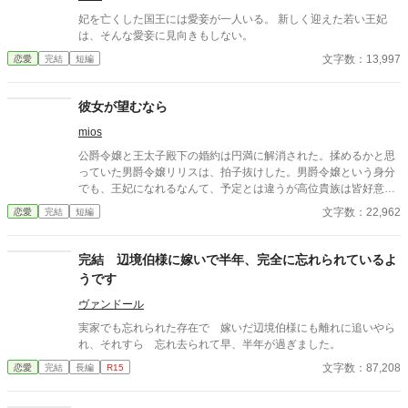
妃を亡くした国王には愛妾が一人いる。 新しく迎えた若い王妃
は、そんな愛妾に見向きもしない。
文字数：13,997
恋愛
完結
短編
彼女が望むなら
mios
公爵令嬢と王太子殿下の婚約は円満に解消された。揉めるかと思
っていた男爵令嬢リリスは、拍子抜けした。男爵令嬢という身分
でも、王妃になれるなんて、予定とは違うが高位貴族は皆好意的
だし、王太子殿下の元婚約者も応援してくれている。 リリスは王
文字数：22,962
恋愛
完結
短編
太子妃教育を受ける為、王妃と会い、そこで常に身につけるよう
にと、ある首飾りを渡される。
完結 辺境伯様に嫁いで半年、完全に忘れられているよ
うです
ヴァンドール
実家でも忘れられた存在で 嫁いだ辺境伯様にも離れに追いやら
れ、それすら 忘れ去られて早、半年が過ぎました。
文字数：87,208
恋愛
完結
長編
R15