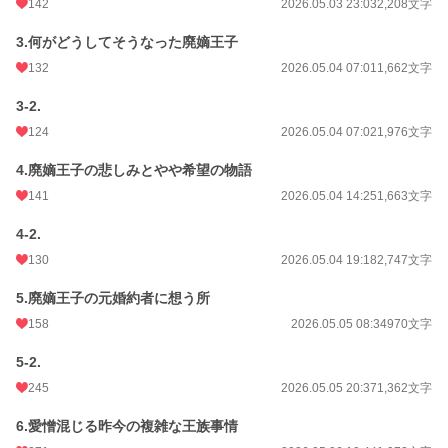
初回公開日時
2026.05.03 23:03
142
2026.05.03 23:03
2,208文字
初回完結日時
2026.07.20 17:22
3.何がどうしてそうなった廃嫡王子
132
2026.05.04 07:01
1,662文字
週間ポイント
12,841 pt (749 位)
3-2.
月間ポイント
64,433 pt (660 位)
124
2026.05.04 07:02
1,976文字
年間ポイント
186,904 pt (3,344 位)
4.廃嫡王子の悲しみとやや希望の物語
累計ポイント
197,403 pt (20,121 位)
141
2026.05.04 14:25
1,663文字
4-2.
130
2026.05.04 19:18
2,747文字
5.廃嫡王子の元婚約者に想う所
158
2026.05.05 08:34
970文字
5-2.
245
2026.05.05 20:37
1,362文字
6.愛憎混じる昨今の複雑な王族事情