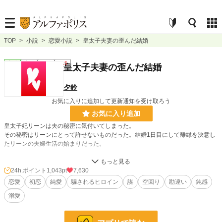
TOP
>
小説
>
恋愛小説
>
皇太子夫妻の歪んだ結婚
恋愛
完結
短編
R15
皇太子夫妻の歪んだ結婚
夕鈴
お気に入りに追加して更新通知を受け取ろう
お気に入り追加
皇太子妃リーンは夫の秘密に気付いてしまった。
その秘密はリーンにとって許せないものだった。結婚1日目にして離縁を決意し
たリーンの夫婦生活の始まりだった。
本編完結してます。
番外編を更新中です。
24h.ポイント
1,043pt
7,630
恋愛
初恋
純愛
騙されるヒロイン
謀
空回り
勘違い
鈍感
小説
1,376 位 / 228,816 件
溺愛
恋愛
791 位 / 66,377 件