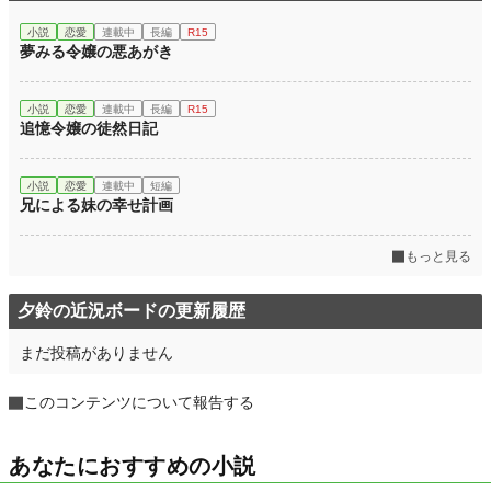
小説
恋愛
連載中
長編
R15
夢みる令嬢の悪あがき
小説
恋愛
連載中
長編
R15
追憶令嬢の徒然日記
小説
恋愛
連載中
短編
兄による妹の幸せ計画
もっと見る
夕鈴の近況ボードの更新履歴
まだ投稿がありません
このコンテンツについて報告する
あなたにおすすめの小説