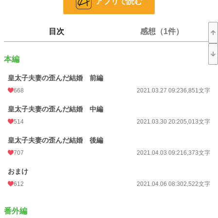
アプリで読む
お気に入り
1,170
24h.ポイント
1,043 pt
目次
感想（1件）
文字数
317,676
更新日時
2022.02.03 20:37
本編
初回公開日時
2021.03.27 09:23
皇太子夫妻の歪んだ結婚 前編
初回完結日時
2022.02.06 21:31
668
2021.03.27 09:23
6,851文字
週間ポイント
3,405 pt (2,961 位)
皇太子夫妻の歪んだ結婚 中編
514
2021.03.30 20:20
5,013文字
月間ポイント
8,936 pt (4,964 位)
皇太子夫妻の歪んだ結婚 後編
年間ポイント
195,569 pt (3,190 位)
707
2021.04.03 09:21
6,373文字
累計ポイント
679,607 pt (8,196 位)
おまけ
612
2021.04.06 08:30
2,522文字
番外編