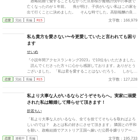
政略結婚で愛することもなかった旦那様が魔物討伐中の事故で
亡くなったのが１年前。 喪が明け、子供がいない私はこの家を
出て行くことに決めました。 そんな時でした。高額報酬の良い
仕事があると声を掛けて頂いたのです。 その仕事内容とは高貴
文字数：166,979
恋愛
完結
長編
R15
な身分の方の閨指導のようでした。非常に悩みましたが、家を出
るのにお金が必要な私は、その仕事を受けることに決めたので
す。 閨指導って、そんなに何度も会う必要ないですよね？しか
私も貴方を愛さない〜今更愛していたと言われても困り
も、指導が必要には見えませんでしたが…。 でも、高額な報酬
ます
なので文句は言いませんわ。 家を出る資金を得た私は、今度こ
そ自由に好きなことをして生きていきたいと考えて旅立つことに
せいめ
決めました。 その後、新しい生活を楽しんでいる私の所に現れ
『小説年間アクセスランキング2023』で10位をいただきました。
たのは……。 まずは亡くなったはずの旦那様との話から。
読んでくださった方々に心から感謝しております。ありがとう
ご都合主義です。 設定は緩いです。 誤字脱字申し訳
ございました。 「私は君を愛することはないだろう。 しかし、
ありません。 主人公の名前を途中から間違えていました。 ア
この結婚は王命だ。不本意だが、君とは白い結婚にはできない。
文字数：127,228
恋愛
完結
長編
R15
メリアです。すみません。
貴族の義務として今宵は君を抱く。 これを終えたら君は領地で
好きに生活すればいい」 結婚初夜、旦那様は私に冷たく言い放
つ。 この人は何を言っているのかしら？ そんなことは言われ
私より大事な人がいるならどうぞそちらへ。実家に溺愛
なくても分かっている。 私は誰かを愛することも、愛されるこ
された私は離婚して帰らせて頂きます！
とも許されないのだから。 私も貴方を愛さない…… 侯爵令嬢
だった私は、ある日、記憶喪失になっていた。 そんな私に冷た
折若ちい
い家族。その中で唯一優しくしてくれる義理の妹。 記憶喪失の
「私より大事な人がいるなら、全てを捨ててそちらを取ればよろ
自分に何があったのかよく分からないまま私は王命で婚約者を決
しいのでは？ あとは私の好きにさせて頂きます」 隣国との平和
められ、強引に結婚させられることになってしまった。 この結
を願い、政略結婚でアストリア王国へ嫁いだ公爵令嬢リリアー
婚に何の希望も持ってはいけないことは知っている。 それに、
ナ。しかし、夫である王太子ジュリアンは、幼馴染である男爵令
文字数：195,733
恋愛
連載中
長編
婚約期間から冷たかった旦那様に私は何の期待もしていない。