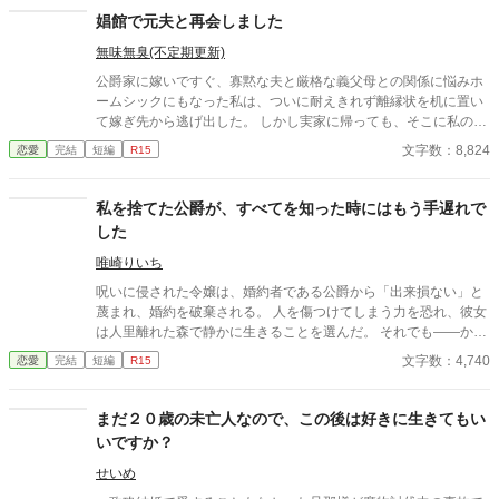
娼館で元夫と再会しました
無味無臭(不定期更新)
公爵家に嫁いですぐ、寡黙な夫と厳格な義父母との関係に悩みホ
ームシックにもなった私は、ついに耐えきれず離縁状を机に置い
て嫁ぎ先から逃げ出した。 しかし実家に帰っても、そこに私の居
場所はない。 連れ戻されてしまうと危惧した私は、自らの体を売
文字数：8,824
恋愛
完結
短編
R15
って生計を立てることにした。 「シーク様…」 どうして貴方がこ
こに？ 元夫と娼館で再会してしまうなんて、なんという不運な
の！
私を捨てた公爵が、すべてを知った時にはもう手遅れで
した
唯崎りいち
呪いに侵された令嬢は、婚約者である公爵から「出来損ない」と
蔑まれ、婚約を破棄される。 人を傷つけてしまう力を恐れ、彼女
は人里離れた森で静かに生きることを選んだ。 それでも――かつ
て愛した人が死にかけていると知った時、彼女は自らの命を削
文字数：4,740
恋愛
完結
短編
R15
り、その命を救う。 想いを告げることもなく、すべてを置いて去
った彼女。 やがて真実を知った公爵は、彼女を求めて森へ向かう
が―― そこにいたのは、別の男に手を取られ、幸せそうに微笑む
まだ２０歳の未亡人なので、この後は好きに生きてもい
彼女の姿だった。 すれ違いの果てに、ようやく手に入れた幸せ
いですか？
と、すべてを失った男の後悔の物語。
せいめ