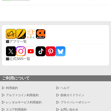
嬢を「真実の愛」として寵愛し、リリアーナを冷遇し続けた。 つ
そんな私は初夜を迎えることになる。 その初夜の後、私の運命
いに我慢の限界を迎えたリリアーナは、離婚届を叩きつけて愛の
が大きく動き出すことも知らずに…… よくある記憶喪失の話
ない婚家を飛び出す。 彼女の背後には、娘を溺愛してやまない隣
です。 誤字脱字、申し訳ありません。 ご都合主義です。
国の最強公爵家と、幼馴染である若き皇帝カイルの存在があっ
た。 リリアーナが去った後、彼女の価値に気づかなかったアスト
リア王国は、急速にその権勢を失い没落していく。 一方、実家と
皇帝から最高級の寵愛を一身に受け、生き生きと輝き始めたリリ
アーナのもとに、今さら後悔した元夫が泣きついてきて……？
「今さら『君が必要だ』なんて、耳が遠いのかしら？ どうぞそ
アプリ一覧
の方とお幸せに。私はもう、私の好きに生きますので」 愛を知ら
なかった少女が、真実の愛と最強の家族に守られ、華麗に逆転劇
を繰り広げる溺愛ファンタジー！
公式SNS一覧
ご利用について
利用規約
ヘルプ
アルファコイン利用規約
投稿ガイドライン
レンタルサービス利用規約
プライバシーポリシー
スコア利用規約
お問い合わせ