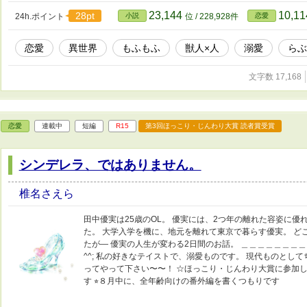
23,144
10,1
28pt
24h.ポイント
小説
位 / 228,928件
恋愛
恋愛
異世界
もふもふ
獣人×人
溺愛
らぶ
文字数 17,168
恋愛
連載中
短編
R15
第3回ほっこり・じんわり大賞 読者賞受賞
シンデレラ、ではありません。
椎名さえら
田中優実は25歳のOL。 優実には、2つ年の離れた容姿に優
た。 大学入学を機に、地元を離れて東京で暮らす優実。 ど
たが― 優実の人生が変わる2日間のお話。 ＿＿＿＿＿＿＿＿
^^; 私の好きなテイストで、溺愛ものです。 現代ものとして
ってやって下さい〜〜！ ☆ほっこり・じんわり大賞に参加し
す ⭐︎８月中に、全年齢向けの番外編を書くつもりです