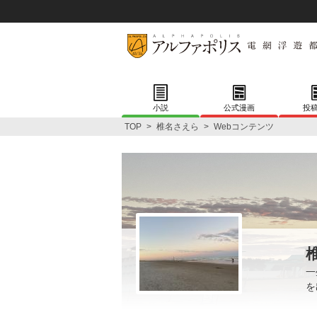
小説
公式漫画
投
TOP
>
椎名さえら
>
Webコンテンツ
一
を