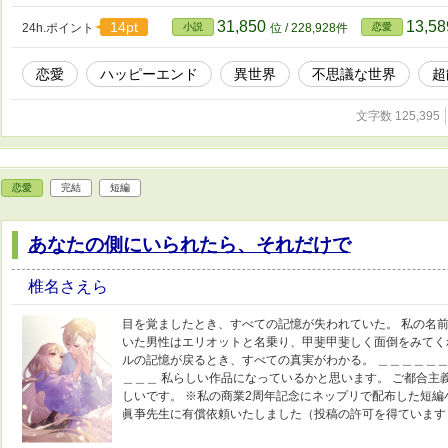
31,850
13,5
14pt
24h.ポイント
小説
位 / 228,928件
恋愛
恋愛
ハッピーエンド
異世界
不思議な世界
超
文字数 125,395
恋愛
完結
短編
あなたの側にいられたら、それだけで
椎名さえら
目を覚ましたとき、すべての記憶が失われていた。 私の名前
いた男性はエリオットと名乗り、甲斐甲斐しく面倒をみてくれ
ルの記憶が戻るとき、すべての真実がわかる。 ＿＿＿＿＿
＿＿＿ 私らしい作品になっているかと思います。 ご都合主
しいです。 ※私の商業2周年記念にネップリで配布した短
眞亊先生に有償依頼いたしました（投稿の許可を得ています