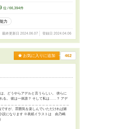
89
位 / 66,394件
能力
最終更新日 2024.06.07
登録日 2024.04.06
お気に入りに追加
462
は、どうやらアデルと言うらしい。 傍らに
る。 彼は一体誰？ そして私は……？ アデ
＿＿＿＿＿＿＿＿＿＿＿＿＿＿＿＿＿＿＿＿＿
義ですが、雰囲気を楽しんでいただければ嬉
編小説になります ※表紙イラストは 由乃嶋
）