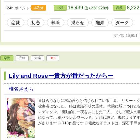
18,439
8,22
42pt
24h.ポイント
小説
位 / 228,928件
恋愛
恋愛
初恋
執着
拗らせ
翻弄
ダーク
文字数 16,951
恋愛
完結
短編
R18
Lily and Roseー貴方が番だったからー
椎名さえら
番は否応なしに求め合うと信じられている世界。 リリー・グ
被害者になった。 姉は意識不明の重体。 病院に駆けつけた
マディソン。 衝動的に一夜を共にした二人。 そして犯人の
になって… ※パラレルワールド、近現代設定、現代よりです
があります ※R18作品です ※素敵なイラストは 深石千