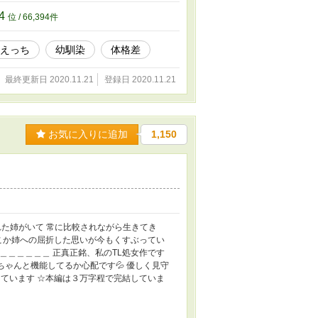
14
位 / 66,394件
えっち
幼馴染
体格差
最終更新日 2020.11.21
登録日 2020.11.21
お気に入りに追加
1,150
れた姉がいて 常に比較されながら生きてき
こか姉への屈折した思いが今もくすぶってい
＿＿＿＿＿＿ 正真正銘、私のTL処女作です
ちゃんと機能してるか心配です💦 優しく見守
ています ☆本編は３万字程で完結していま