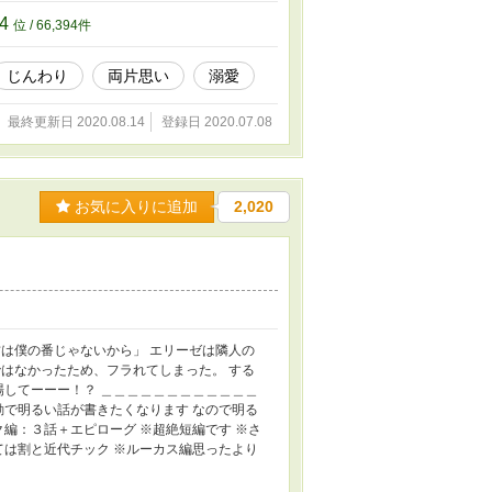
94
位 / 66,394件
じんわり
両片思い
溺愛
最終更新日 2020.08.14
登録日 2020.07.08
お気に入りに追加
2,020
は僕の番じゃないから」 エリーゼは隣人の
はなかったため、フラれてしまった。 する
場してーーー！？ ＿＿＿＿＿＿＿＿＿＿＿＿
動で明るい話が書きたくなります なので明る
ク編：３話＋エピローグ ※超絶短編です ※さ
ては割と近代チック ※ルーカス編思ったより