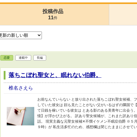
投稿作品
11
件
恋愛
連載中
長編
落ちこぼれ聖女と、眠れない伯爵。
椎名さえら
お前なんていらない と放り出された落ちこぼれ聖女候補、フ
していた彼女は 顔も見たことがない父がいるはずの隣国で【
て日銭を稼いでいる彼女は とある影のある美青年に出会う。
憶】が浮かび上がる。 訳あり聖女候補が、これまた訳あり伯
話。 現実主義な元聖女候補✕不憫イケメン不眠症伯爵 ※５
９時）が 私生活多忙のため、感想欄は閉じたままにさせて