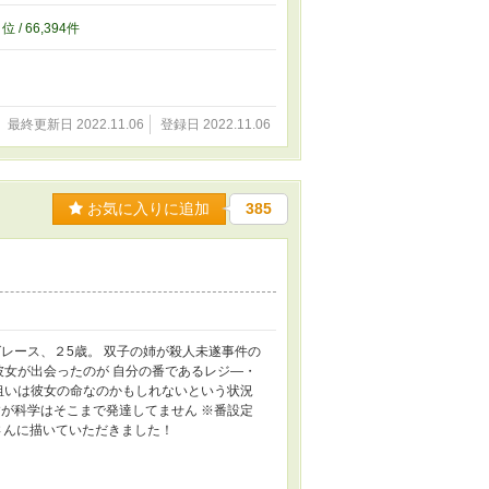
2
位 / 66,394件
最終更新日 2022.11.06
登録日 2022.11.06
お気に入りに追加
385
レース、２5歳。 双子の姉が殺人未遂事件の
彼女が出会ったのが 自分の番であるレジ―・
狙いは彼女の命なのかもしれないという状況
が科学はそこまで発達してません ※番設定
尋さんに描いていただきました！