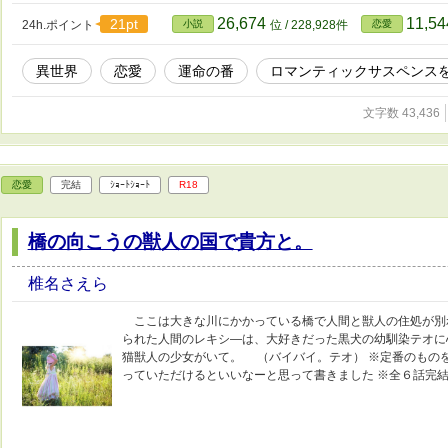
26,674
11,5
21pt
24h.ポイント
小説
位 / 228,928件
恋愛
異世界
恋愛
運命の番
ロマンティックサスペンス
文字数 43,436
恋愛
完結
ｼｮｰﾄｼｮｰﾄ
R18
橋の向こうの獣人の国で貴方と。
椎名さえら
ここは大きな川にかかっている橋で人間と獣人の住処が別
られた人間のレキシ―は、大好きだった黒犬の幼馴染テオに
猫獣人の少女がいて。 （バイバイ。テオ） ※定番のもの
っていただけるといいなーと思って書きました ※全６話