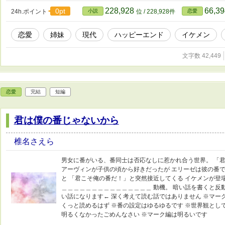
228,928
66,3
0pt
24h.ポイント
小説
位 / 228,928件
恋愛
恋愛
姉妹
現代
ハッピーエンド
イケメン
文字数 42,449
恋愛
完結
短編
君は僕の番じゃないから
椎名さえら
男女に番がいる、番同士は否応なしに惹かれ合う世界。 「君
アーヴィンが子供の頃から好きだったが エリーゼは彼の番で
と 「君こそ俺の番だ！」と突然接近してくる イケメンが登
＿＿＿＿＿＿＿＿＿＿＿＿＿＿＿ 動機。 暗い話を書くと反
い話になります← 深く考えて読む話ではありません ※マー
くっと読めるはず ※番の設定はゆるゆるです ※世界観とし
明るくなかったごめんなさい ※マーク編は明るいです