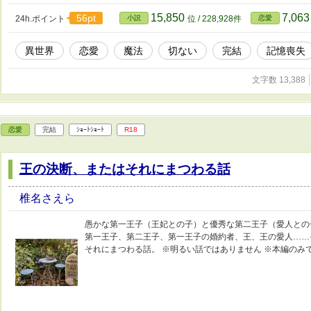
15,850
7,06
56pt
24h.ポイント
小説
位 / 228,928件
恋愛
異世界
恋愛
魔法
切ない
完結
記憶喪失
文字数 13,388
恋愛
完結
ｼｮｰﾄｼｮｰﾄ
R18
王の決断、またはそれにまつわる話
椎名さえら
愚かな第一王子（王妃との子）と優秀な第二王子（愛人との
第一王子、第二王子、第一王子の婚約者、王、王の愛人……
それにまつわる話。 ※明るい話ではありません ※本編のみ