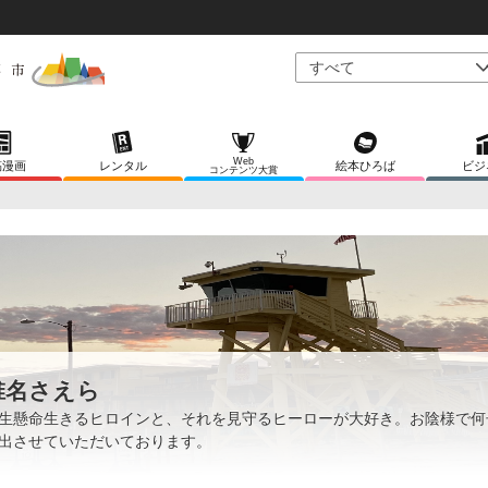
Web
稿漫画
レンタル
絵本ひろば
ビジ
コンテンツ大賞
椎名さえら
生懸命生きるヒロインと、それを見守るヒーローが大好き。お陰様で何
出させていただいております。