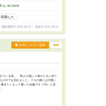
44
位 / 66,394件
を目指した
最終更新日 2021.04.11
登録日 2021.04.11
お気に入りに追加
603
れている国。 獣人の国に２歳のときに捨て
心の中でお別れをした。テオの隣には可愛い
を書きたくなって書いた短編です ※甘いと思
完結。