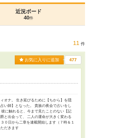
近況ボード
40
件
11
件
お気に入りに追加
477
ィオナ。 生き延びるために【ちから】を隠
占い師】となった。 貴族の夜会で占いをし
 彼に触れると、今まで見たことのない【記
爵と出会って、 二人の運命が大きく変わる
月３０日から二章を連載開始します（７時＆１
いただきます