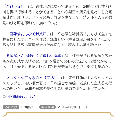
「余命 －24h」
は、肉体が砂になって消えた後、24時間だけ生前と
同じ姿で行動することができる、という架空の病気を題材にした短
編連作。オリジナリティのある設定を生かして、消えゆく人々の最
期のひと時を感動的に描いていた。
「古都鎌倉おもひで雑貨店」
は、不思議な雑貨店『おもひで堂』を
舞台にしたオムニバス作品。鎌倉という舞台設定が目を引くほか、
店を訪れる客の事情がそれぞれ切なく、読み手の涙を誘った。
「煮物屋さんの暖かくて優しい食卓」
は、姉弟が営む煮物屋と客た
ちが織り成す人情小説。“食”を通じての心の交流が、定番ながらほ
っこりさせる。煮物に限らず料理が美味しそうで、支持を集めた。
「ノスタルジアをきみと【完結】」
は、定年目前の主人公がタイム
スリップし、若い頃の妻と一日を過ごす短編。老成した主人公の妻
への思いと、昭和の日本の景色を高い筆力でまとめ上げていた。
開催概要はこちら
応募総数
628作品
開催期間
2020年08月01日〜末日