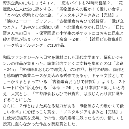
資系企業のにちじょう4コマ」「恋もバイトも24時間営業？」「花
屋敷の主人は蛍に恋をする」「煮物屋さんの暖かくて優しい食卓」
「とべない天狗とひなの旅」「ノスタルジアをきみと【完結】」
「涙のヒーロー・ゴッフレ」「古都鎌倉おもひで雑貨店」「飛び立
つとき」「あやかしの髪結い処 〜北鎌倉あやかし日誌〜」「日比
野さんちの日々 ～保育園児と小学生のポケットにはおもに昆虫と
砂と勇気が詰まっている～」「余命 －24h」「【雑居ビル群像劇】
アーク第３ビルヂング」の13作品。
和風ファンタジーから日常を題材にした現代文学まで、幅広いジャ
ンルの作品が集まった。編集部内でとくに支持を集めたのは「余命
－24h」「古都鎌倉おもひで雑貨店」の2作品。検討の結果、両作と
も感動的で商業ニーズが見込める秀作であるが、キャラ文芸として
しっかりまとまっている 「古都鎌倉おもひで雑貨店」 よりも、スト
レートに心に訴えかける 「余命 －24h」がより本賞に相応しいと考
え、大賞とし、「古都鎌倉おもひで雑貨店」は涙じんわり賞に選出
することにした。
さらに、２作とはまた異なる魅力がある「煮物屋さんの暖かくて優
しい食卓」に心ほっこり賞を、「ノスタルジアをきみと【完結】」
に優秀短編賞を授与。その他、最終選考に残ったものの、惜しくも
授賞に至らなかった作品を奨励賞とした。