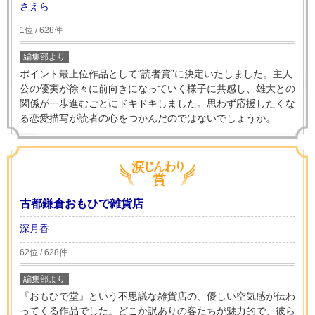
さえら
1位 / 628件
編集部より
ポイント最上位作品として“読者賞”に決定いたしました。主人
公の優実が徐々に前向きになっていく様子に共感し、雄大との
関係が一歩進むごとにドキドキしました。思わず応援したくな
る恋愛描写が読者の心をつかんだのではないでしょうか。
古都鎌倉おもひで雑貨店
深月香
62位 / 628件
編集部より
『おもひで堂』という不思議な雑貨店の、優しい空気感が伝わ
ってくる作品でした。どこか訳ありの客たちが魅力的で、彼ら