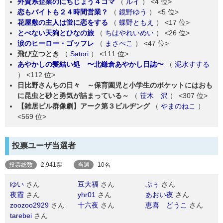
外資系企業のにちじょう４コマ
（
ルイ
）
<4 位>
恋もバイトも２４時間営業？
（
鏡野ゆう
）
<5 位>
花屋敷の主人は蛍に恋をする
（
蝶野ともえ
）
<17 位>
とべない天狗とひなの旅
（
ちはやれいめい
）
<26 位>
涙のヒーロー・ゴッフレ
（
まさぺこ
）
<47 位>
飛び立つとき
（
Satori
）
<111 位>
あやかしの髪結い処 〜北鎌倉あやかし日誌〜
（
泥水すする
）
<112 位>
日比野さんちの日々 ～保育園児と小学生のポケットにはおも
に昆虫と砂と勇気が詰まっている～
（
笹木 沢
）
<307 位>
【雑居ビル群像劇】アーク第３ビルヂング
（
やまのねこ
）
<569 位>
投票ユーザ当選者
投票総数
2,941票
当選
10名
ゆい
さん
豆大福
さん
ぷぅ
さん
夜霞
さん
yhr01
さん
あおい夜
さん
zoozoo2929
さん
十六夜
さん
恵喜 どうこ
さん
tarebei
さん