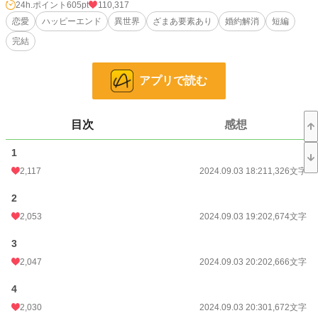
けは、誤解なきよう」
24h.ポイント
605pt
110,317
恋愛
ハッピーエンド
異世界
ざまあ要素あり
婚約解消
短編
ミラベルが、当然のように頭に大量の疑問符を浮かべる。けれど、ミラベルが
完結
待ったをかける暇を与えず、オーブリーが勢いのまま、続ける。
「そう、そうなんだ。だから、きみとの婚約を解消する気はないし、結婚する意
アプリで読む
思は変わらない。ただ、その……」
「……婚約を解消？ なにを言っているの？」
目次
感想
「いや、だから。婚約を解消する気はなくて……っ」
1
オーブリーは一呼吸置いてから、意を決したように、マルヴィナの肩を抱き寄
せた。
2,117
2024.09.03 18:21
1,326文字
「子爵令嬢のマルヴィナ嬢を、あ、愛人としてぼくの傍に置くことを許してほし
2
い」
2,053
2024.09.03 19:20
2,674文字
ミラベルが愕然としたように、目を見開く。なんの冗談。口にしたいのに、声
3
が出なかった。
2,047
2024.09.03 20:20
2,666文字
4
小説
2,237 位 / 228,658 件
2,030
2024.09.03 20:30
1,672文字