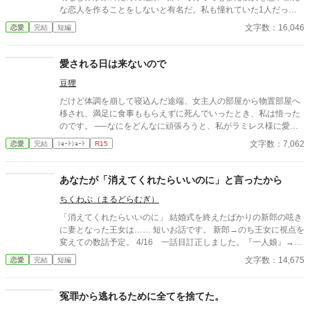
な恋人を作ることをしないと有名だ。私も憧れていた1人だっ
た。 そんな彼との婚約が成立した。それは彼の行動で私が傷を負
文字数：16,046
恋愛
完結
短編
ったからだ。傷は残らないのに責任感からの婚約ではあるが、彼
はプロポーズをしてくれた。その瞬間憧れが好きになっていた。
婚約して6ヶ月、接点のほとんどない2人だが少しずつ距離も縮ま
愛される日は来ないので
り幸せな日々を送っていた。と思っていたのに、彼の元恋人が離
豆狸
婚をして帰ってくる話を聞いて彼が私との婚約を「最悪だ」と後
悔しているのを聞いてしまった。
だけど体調を崩して寝込んだ途端、女主人の部屋から物置部屋へ
移され、満足に食事ももらえずに死んでいったとき、私は悟った
のです。 ──なにをどんなに頑張ろうと、私がラミレス様に愛さ
れる日は来ないのだと。
文字数：7,062
恋愛
完結
ｼｮｰﾄｼｮｰﾄ
R15
あなたが「消えてくれたらいいのに」と言ったから
ちくわぶ（まるどらむぎ）
「消えてくれたらいいのに」 結婚式を終えたばかりの新郎の呟き
に妻となった王女は…… 短いお話です。 新郎→のち王女に視点を
変えての数話予定。 4/16 一話目訂正しました。『一人娘』→
『第一王女』
文字数：14,675
恋愛
完結
短編
冤罪から逃れるために全てを捨てた。