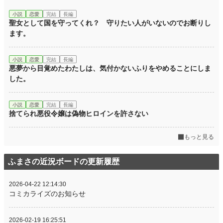
小説
恋愛
完結
長編
聖女として国を守ってくれ？ 守りたい人がいないのでお断りし
ます。
小説
恋愛
完結
長編
悪夢から目覚めたわたしは、気付かないふりをやめることにしま
した。
小説
恋愛
完結
長編
捨てられ悪役令嬢は偽物ヒロインを許さない
もっと見る
ふまさの近況ボードの更新履歴
2026-04-22 12:14:30
コミカライズのお知らせ
2026-02-19 16:25:51