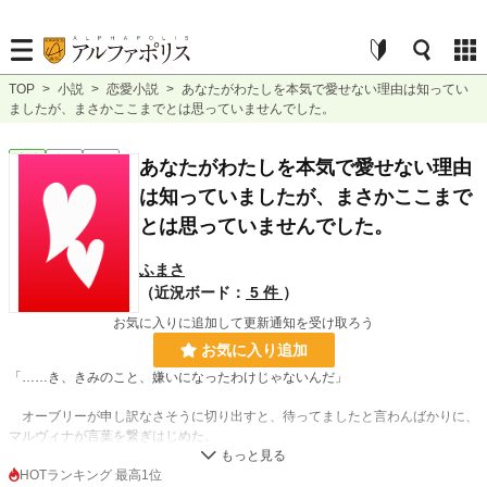
TOP
>
小説
>
恋愛小説
>
あなたがわたしを本気で愛せない理由は知ってい
ましたが、まさかここまでとは思っていませんでした。
恋愛
完結
短編
あなたがわたしを本気で愛せない理由
は知っていましたが、まさかここまで
とは思っていませんでした。
ふまさ
（近況ボード：
5 件
）
お気に入りに追加して更新通知を受け取ろう
お気に入り追加
「……き、きみのこと、嫌いになったわけじゃないんだ」
オーブリーが申し訳なさそうに切り出すと、待ってましたと言わんばかりに、
マルヴィナが言葉を繋ぎはじめた。
「オーブリー様は、決してミラベル様を嫌っているわけではありません。それだ
HOTランキング 最高1位