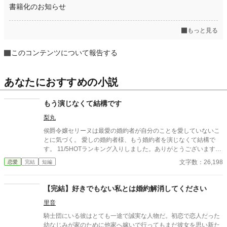
書籍化のお知らせ
もっと見る
このコンテンツについて報告する
あなたにおすすめの小説
もう演じなくて結構です
梨丸
侯爵令嬢セリーヌは最愛の婚約者が自分のことを愛していないこ
とに気づく。 愛しの婚約者様、もう婚約者を演じなくて結構で
す。 11/5HOTランキング入りしました。ありがとうございます。
感想などいただけると、嬉しいです。 11/14 完結いたしまし
文字数：26,198
恋愛
完結
短編
た。 11/16 完結小説ランキング総合8位、恋愛部門4位ありがとう
ございます。
【完結】好きでもない私とは婚約解消してください
里音
騎士団にいる彼はとても一途で誠実な人物だ。初恋で恋人だった
幼なじみが家のために他家へ嫁いで行ってもまだ彼女を思い新た