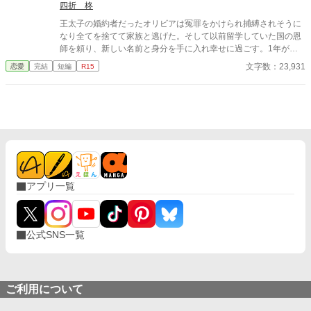
四折 柊
王太子の婚約者だったオリビアは冤罪をかけられ捕縛されそうに
なり全てを捨てて家族と逃げた。そして以前留学していた国の恩
師を頼り、新しい名前と身分を手に入れ幸せに過ごす。1年が過
ぎ今が幸せだからこそ思い出してしまう。捨ててきた国や自分を
文字数：23,931
恋愛
完結
短編
R15
陥れた人達が今どうしているのかを。（視点が何度も変わりま
す）
アプリ一覧
公式SNS一覧
ご利用について