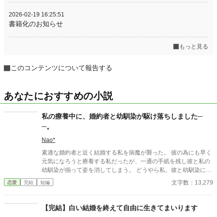
2026-02-19 16:25:51
書籍化のお知らせ
もっと見る
このコンテンツについて報告する
あなたにおすすめの小説
私の療養中に、婚約者と幼馴染が駆け落ちしました─
─。
Nao*
素適な婚約者と近く結婚する私を病魔が襲った。 彼の為にも早く
元気になろうと療養する私だったが、一通の手紙を残し彼と私の
幼馴染が揃って姿を消してしまう。 どうやら私、彼と幼馴染に裏
切られて居たようです──。 （1万字以上と少し長いので、短編集
文字数：13,279
恋愛
完結
短編
とは別にしてあります。最終回の一部、改正してあります。）
【完結】白い結婚を終えて自由に生きてまいります