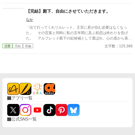
手。 私の邪魔をしないという点が素晴らしい。 でもべた惚れして
たとか聞いてないわ。 都合の良い相手でいいなんて……、おかし
【完結】殿下、自由にさせていただきます。
な人ね。 ◆本編 5話 ◆番外編 2話 番外編1話はちょっと暗
なか
めのお話です。 入学初日の婚約破棄～の原型はこんな感じでし
た。 もったいないのでこちらも投稿してしまいます。 また少し違
「出て行ってくれリルレット。王宮に君が住む必要はなくなっ
う男装（？）令嬢を楽しんでもらえたら嬉しいです。
た」 その言葉と同時に私の五年間に及ぶ初恋は終わりを告げ
た。 アルフレッド殿下の妃候補として選ばれ、心の底から喜ん
でいた私はもういない。 髪を綺麗だと言ってくれた口からは、
文字数：125,388
恋愛
完結
長編
私を貶める言葉しか出てこない。 見惚れてしまう程の笑みは、
もう見せてもくれない。 私………貴方に嫌われた理由が分から
ないよ。 初夜を私一人だけにしたあの日から、貴方はどうして
変わってしまったの？ 恋心は砕かれた私は死さえ考えたが、過
去に見知らぬ男性から渡された本をきっかけに騎士を目指す。
しかし、正騎士団は女人禁制。 故に私は男性と性別を偽って生
きていく事を決めたのに……。 晴れて騎士となった私を待って
いたのは、全てを見抜いて笑う副団長であった。 身分を明
かせない私は、全てを知っている彼と秘密の恋をする事になる。
アプリ一覧
そして、騎士として王宮内で起きた変死事件やアルフレッド
の奇行に大きく関わり、やがて王宮に蔓延る謎と対峙する。 こ
れは、私の初恋が終わり。 僕として新たな人生を歩みだした
話。
公式SNS一覧