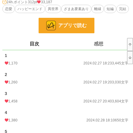
「──なんか、こうして改めて見ると猿みたいだし、不細工だなあ。本当に、ぼ
24h.ポイント
312pt
33,187
くときみの子？」
恋愛
ハッピーエンド
異世界
ざまあ要素あり
離縁
短編
完結
他でもない。二人の子ども──ルシアンへの暴言をきっかけに、ハワードへの
絶対的な愛が、リネットの中で確かに崩れていく音がした。
アプリで読む
小説
4,370 位 / 228,589 件
目次
感想
恋愛
2,298 位 / 66,314 件
1
お気に入り
3,633
1,170
2024.02.27 18:23
3,445文字
24h.ポイント
312 pt
2
1,260
2024.02.27 19:20
3,030文字
文字数
24,843
3
更新日時
2024.03.17 18:34
1,458
2024.02.27 20:40
3,604文字
初回公開日時
2024.02.27 18:23
4
初回完結日時
2024.03.17 18:35
1,380
2024.02.28 18:10
650文字
週間ポイント
3,014 pt (3,313 位)
5