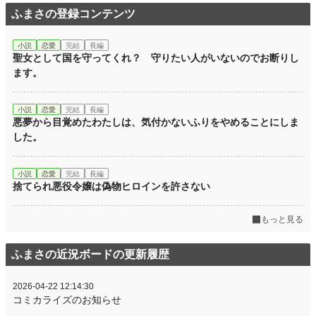
ふまさの登録コンテンツ
小説
恋愛
完結
長編
聖女として国を守ってくれ？ 守りたい人がいないのでお断りし
ます。
小説
恋愛
完結
長編
悪夢から目覚めたわたしは、気付かないふりをやめることにしま
した。
小説
恋愛
完結
長編
捨てられ悪役令嬢は偽物ヒロインを許さない
もっと見る
ふまさの近況ボードの更新履歴
2026-04-22 12:14:30
コミカライズのお知らせ