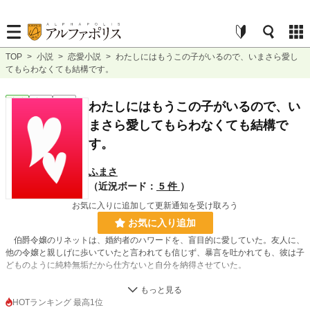
TOP
>
小説
>
恋愛小説
>
わたしにはもうこの子がいるので、いまさら愛し
てもらわなくても結構です。
恋愛
完結
短編
わたしにはもうこの子がいるので、い
まさら愛してもらわなくても結構で
す。
ふまさ
（近況ボード：
5 件
）
お気に入りに追加して更新通知を受け取ろう
お気に入り追加
伯爵令嬢のリネットは、婚約者のハワードを、盲目的に愛していた。友人に、
他の令嬢と親しげに歩いていたと言われても信じず、暴言を吐かれても、彼は子
どものように純粋無垢だから仕方ないと自分を納得させていた。
けれど。
HOTランキング 最高1位