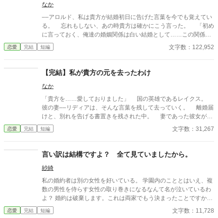
なか
––アロルド、私は貴方が結婚初日に告げた言葉を今でも覚えてい
る。 忘れもしない、あの時貴方は確かにこう言った。 「初め
に言っておく、俺達の婚姻関係は白い結婚として……この関係は
三年間のみとする」 「白い結婚ですか？」 「実は俺には……他に
文字数：122,952
恋愛
完結
短編
愛する女性がいる」 それは「公爵家の令嬢との問題」を理由
に、三年間だけの白い結婚を強いるもの。 私の意思を無視して三
家が取り決めたものであったが、私は冷静に合意を決めた ――そ
【完結】私が貴方の元を去ったわけ
れは自由を得るため、そして『私自身の秘密を隠すため』の計算
なか
でもあった。 ところが、三年の終わりが近づいたとき、アロルド
は突然告白する。「この三年間で君しか見えなくなった。白い結
「貴方を……愛しておりました」 国の英雄であるレイクス。
婚の約束をなかったことにしてくれ」と。 「セシーリア、頼
彼の妻––リディアは、そんな言葉を残して去っていく。 離婚届
む……どうか、どうか白い結婚の合意を無かった事にしてくれ」
けと、別れを告げる書置きを残された中。 妻であった彼女が突
アロルド、貴方は何を言い出すの？ なにを言っているか、分かっ
然去っていった理由を…… レイクスは、大きな後悔と、恥ず
文字数：31,267
恋愛
完結
短編
ているの？ 「俺には君しかいないと、この三年間で分かったん
べき自らの行為を知っていく事となる。 ◇◇◇ プロ
だ」 私の答えは決まっていた。 受け入れられるはずがない。
ローグ、エピローグを入れて全１３話 完結まで執筆済みです。
自由のため、私の秘密を守るため、貴方の戯言に付き合う気はな
久しぶりのショートショート。 懺悔をテーマに書いた作品
言い訳は結構ですよ？ 全て見ていましたから。
かった。 ◇◇◇ 設定はゆるめです。 とても強い主人公が
です。 もしよろしければ、読んでくださると嬉しいです！
自由に暮らすお話となります。 もしよろしければ、読んでくださ
紗綺
ると嬉しいです！
私の婚約者は別の女性を好いている。 学園内のこととはいえ、複
数の男性を侍らす女性の取り巻きになるなんて名が泣いているわ
よ？ 婚約は破棄します。これは両家でもう決まったことですか
ら。 邪魔な婚約者をサクッと婚約破棄して、かねてから用意して
文字数：11,728
恋愛
完結
短編
いた相手と婚約を結びます。 新しい婚約者は私にとって理想の相