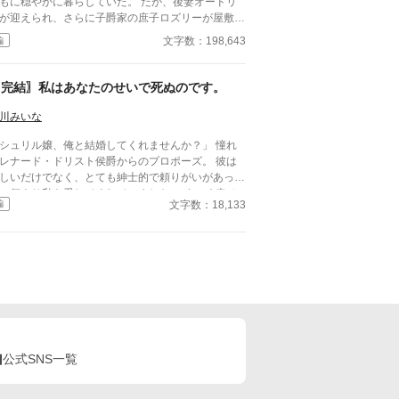
もに穏やかに暮らしていた。 だが、後妻オードリ
が迎えられ、さらに子爵家の庶子ロズリーが屋敷に
き取られてから、少しずつ何かが変わっていく。
文字数：198,643
編
ロズリーは可哀想なのだから」 「マギーには、ほ
にもあるのだから」 そう言われるたび、マギーの
所は屋敷の中から削られていった。 父は見ていな
〖完結〗私はあなたのせいで死ぬのです。
。長兄ウィリアムはロズリーを庇うばかり。 この
までは家族を憎んでしまう。 そう思ったマギー
川みいな
、王都の大学にいる次兄サミュエルを頼って屋敷を
シュリル嬢、俺と結婚してくれませんか？」 憧れ
る。 が、王都でサミュエルとその友人ルーカスの
レナード・ドリスト侯爵からのプロポーズ。 彼は
けを借りて調べ始めると、ロズリーが伯爵家へ来た
しいだけでなく、とても紳士的で頼りがいがあっ
由も、子爵家を襲った事故も、ただの偶然ではなか
、何より私を愛してくれていました。 すごく幸せ
たことが見えてくる。 ロズリーは本当に何も知ら
文字数：18,133
編
た……あの日までは。 結婚して1年が過ぎた頃、
かったのか。 オードリーはなぜ、娘を伯爵家へ入
那様は愛人を連れて来ました。次々に愛人を連れて
ようとしたのか。 そして、マギーから奪われたも
て、愛人に子供まで出来た。 それでも愛している
は、本当に「少し譲れば済むもの」だったのか。
は君だけだと、離婚さえしてくれません。 そし
われた居場所と母の形見を取り戻すため、マギーは
、妹のダリアが旦那様の子を授かった…… もう耐
う一度、自分の言葉で向き合うことにする。 ※初
事は出来ません。 旦那様、私はあなたのせいで
以外は12時と22時の更新となります。 全49話。番
。 だから、後悔しながら生きてください。
話です。 ※本作は生成AIによる文章案をもと
定ゆるゆるの、架空の世界のお話です。 全15話で
、作者が取捨選択・加筆修正して制作した作品で
なります。 この物語は、主人公が8話で登場し
。 賞・出版申請を目的とした作品ではありませ
ります。 感想の返信が出来なくて、申し訳あ
。
公式SNS一覧
。 たくさんの感想ありがとうございます。
作の『もう二度とあなたの妻にはなりません！』