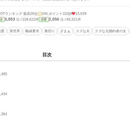
HOTランキング 最高26位
24h.ポイント
333pt
15,839
3,953
2,056
位 / 228,622件
位 / 66,321件
説
恋愛
恋愛
異世界
離縁要求
裏切り
ざまぁ
クズな夫
クズな元婚約者の女
目次
1,485
1,434
1,384