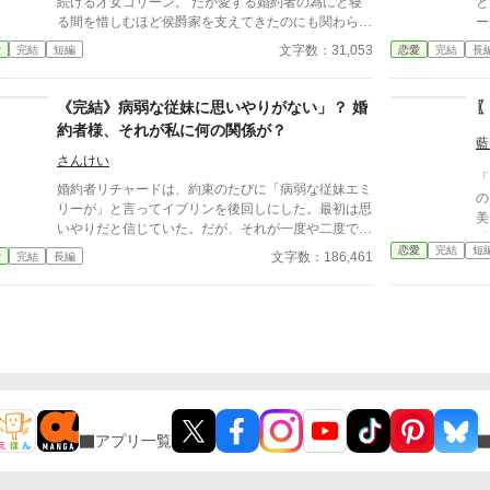
続ける才女コリーン。 だが愛する婚約者の為にと寝
と
る間を惜しむほど侯爵家を支えてきたのにも関わらず
ー
知らぬ間に裏切られた彼女は一人、誰にも何も告げず
引
文字数：31,053
愛
完結
短編
恋愛
完結
長
に屋敷を飛び出した。 流れ流れて辿り着いたのは獣
「
人が治めるバムダ王国。珍獣ミミルキーが生息するマ
か
サラヤマン島でこの国の第一王子ウィンダムに偶然出
場
《完結》病弱な従妹に思いやりがない」？ 婚
会い、強引に王宮に連れ去られミミルキーの生態調査
い
約者様、それが私に何の関係が？
に参加する事に！？ 魔法使いのウィンロードである
ま
藍
王子に溺愛され珍獣に癒されたコリーンは少しずつ自
は
さんけい
「
分を取り戻していく。 そして追い掛けて来た元婚約
出
婚約者リチャードは、約束のたびに「病弱な従妹エミ
の
者に対して少女であった彼女が最後に出した答えと
助
リーが」と言ってイブリンを後回しにした。最初は思
美
は…？ 完結済全6話 2026.1月 連載版も投稿してま
理
いやりだと信じていた。だが、それが一度や二度では
て
す（本編完結済）
っ
なく、婚約者としての敬意も誠実さも踏みにじられ続
恋愛
完結
短
でし
文字数：186,461
愛
完結
長編
な
けた末、イブリンはついに婚約の継続を拒む。 とこ
旦
れ
ろが、事はただの婚約破棄では終わらなかった。
来
の
弱々しく見える従妹エミリーは、どうにも“ただ可哀
の
奪
想なだけの娘”ではない。人によって態度を変え、相
て
も
手の良心につけ込み、じわじわと人間関係を侵してい
える
日
くその姿に、イブリンの家族は次第に違和感を強めて
死にます
外編9
いく。やがてその違和感は、婚約者個人の未熟さだけ
設
に
でなく、相手の家そのものが抱える歪みへとつながっ
完結に
す
ていき――。 家族に守られながら婚約解消へ進むヒ
なくな
ん
アプリ一覧
ロインと、見えているのに見誤り続けた婚約者。 そ
りません
して“病弱な従妹”の奥に潜んでいたものとは。 婚約破
次
棄から始まる、じわりと不穏で、最後にはきっちり決