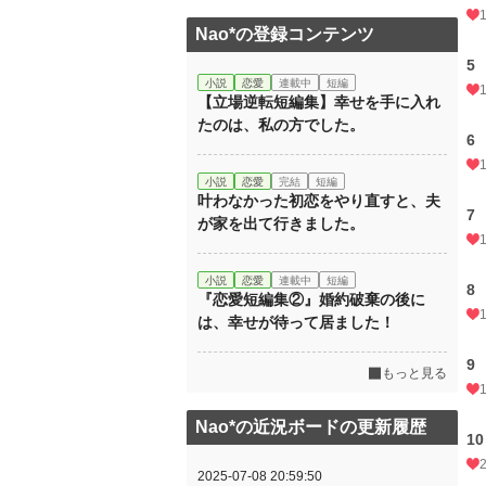
Nao*の登録コンテンツ
5
小説
恋愛
連載中
短編
【立場逆転短編集】幸せを手に入れ
たのは、私の方でした。
6
小説
恋愛
完結
短編
叶わなかった初恋をやり直すと、夫
7
が家を出て行きました。
小説
恋愛
連載中
短編
8
『恋愛短編集②』婚約破棄の後に
は、幸せが待って居ました！
9
もっと見る
Nao*の近況ボードの更新履歴
10
2025-07-08 20:59:50