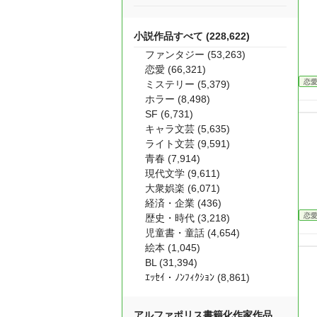
小説作品すべて (228,622)
ファンタジー (53,263)
恋愛 (66,321)
恋
ミステリー (5,379)
ホラー (8,498)
SF (6,731)
キャラ文芸 (5,635)
ライト文芸 (9,591)
青春 (7,914)
現代文学 (9,611)
大衆娯楽 (6,071)
経済・企業 (436)
恋
歴史・時代 (3,218)
児童書・童話 (4,654)
絵本 (1,045)
BL (31,394)
ｴｯｾｲ・ﾉﾝﾌｨｸｼｮﾝ (8,861)
アルファポリス書籍化作家作品