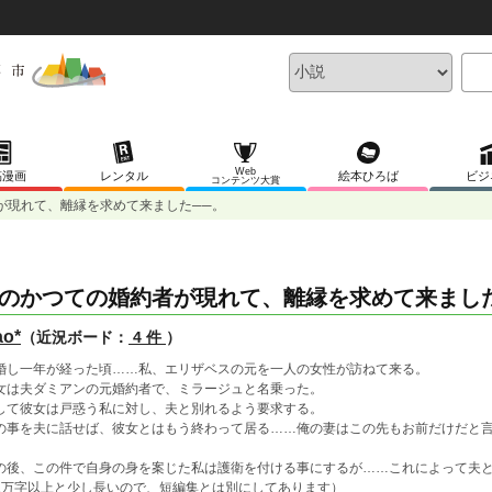
Web
稿漫画
レンタル
絵本ひろば
ビジ
コンテンツ大賞
が現れて、離縁を求めて来ました──。
のかつての婚約者が現れて、離縁を求めて来ました
ao*
（近況ボード：
4 件
）
婚し一年が経った頃……私、エリザベスの元を一人の女性が訪ねて来る。
女は夫ダミアンの元婚約者で、ミラージュと名乗った。
して彼女は戸惑う私に対し、夫と別れるよう要求する。
の事を夫に話せば、彼女とはもう終わって居る……俺の妻はこの先もお前だけだと
。
の後、この件で自身の身を案じた私は護衛を付ける事にするが……これによって夫と
1万字以上と少し長いので、短編集とは別にしてあります）