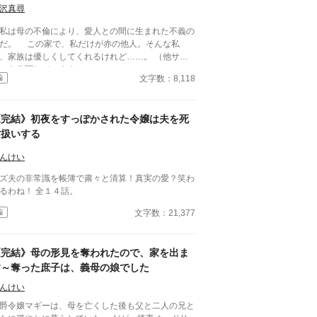
沢真尋
は母の不倫により、愛人との間に生まれた不義の
だ。 この家で、私だけが赤の他人。そんな私
、家族は優しくしてくれるけれど……。 （他サイ
にも公開しています）
文字数：8,118
編
《完結》初夜をすっぽかされた令嬢は夫を死
亡扱いする
んけい
ズ夫の非常識を帳簿で粛々と清算！真実の愛？笑わ
せるわね！ 全１４話。
文字数：21,377
編
《完結》母の形見を奪われたので、家を出ま
す～奪った庶子は、義母の娘でした
んけい
爵令嬢マギーは、母を亡くした後も父と二人の兄と