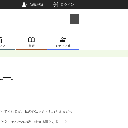
新規登録
ログイン
ネス
書籍
メディア化
──。
言ってくれるが、私の心は大きく乱れたままだっ
彼女、それぞれの思いを知る事となり──？