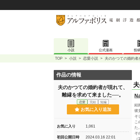
小説
公式漫画
投
TOP
>
小説
>
恋愛小説
>
夫のかつての婚約者
作品の情報
夫
夫のかつての婚約者が現れて、
離縁を求めて来ました──。
N
恋愛
完結
短編
結
お気に入り追加
彼
そ
こ
お気に入り
1,061
た
そ
初回公開日時
2024.03.16 22:01
（