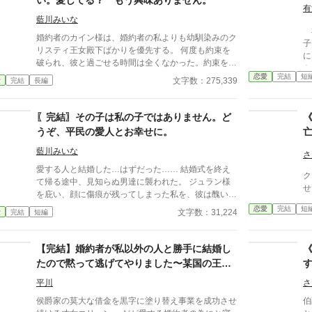
い。愛してる？ もう興味ありません。
有
藍川みいな
私
婚約者のカイン様は、婚約者の私よりも幼馴染みのク
子
リスティ王女殿下ばかりを優先する。 何度も約束を
に
破られ、彼と過ごせる時間は全くなかった。約束を破
ト
る理由はいつだって、「クリスティが……」だ。 同
恋愛
完結
短
文字数：275,339
愛
完結
長編
じ学園に通っているのに、私はまるで他人のよう。毎
日毎日、二人の仲のいい姿を見せられ、苦しんでいる
ことさえ彼は気付かない。 もうやめる。 カイン様と
〖完結〗その子は私の子ではありません。ど
の婚約は解消する。 でもなぜか、別れを告げたのに
うぞ、平民の愛人とお幸せに。
彼が付きまとってくる。 愛してる？ 私はもう、あな
たに興味はありません！ 一度完結したのですが、続
藍川みいな
さ
編を書くことにしました。読んでいただけると嬉しい
愛する人と結婚した…はずだった…… 結婚式を終え
です。 いつもありがとうございます。 設定ゆるゆる
ク
て帰る途中、見知らぬ男達に襲われた。 ジュラン様
の、架空の世界のお話です。 沢山の感想ありがとう
を庇い、顔に傷痕が残ってしまった私を、彼は醜いと
ございます。返信出来ず、申し訳ありません。
言い放った。それだけではなく、彼の子を身篭った愛
恋愛
完結
短
文字数：31,224
愛
完結
短編
人を連れて来て、彼女が産む子を私達の子として育て
ると言い出した。 愛していた彼の本性を知った私
は、復讐する決意をする。決してあなたの思い通りに
【完結】婚約者が私以外の人と勝手に結婚し
なんてさせない。 ＊設定ゆるゆるの、架空の世界の
たので黙って逃げてやりました〜某国の王子
お話です。 ＊全16話で完結になります。 ＊番外編、
と珍獣ミミルキーを愛でます〜
追加しました。
平川
さ
侯爵家の莫大な借金を黒字に塗り替え事業を成功させ
伯