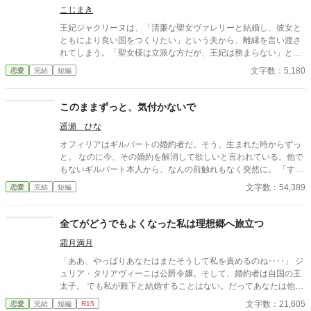
こじまき
王妃ジャクリーヌは、「清廉な聖女ヴァレリーと結婚し、彼女と
ともにより良い国をつくりたい」という夫から、離縁を言い渡さ
れてしまう。「聖女様は立派な方だが、王妃は務まらない」と二
人を諭すも否定され、廃妃となって隣国の公爵に嫁ぐことに。一
文字数：5,180
恋愛
完結
短編
方ジャクリーヌの言葉を否定した国王は、次第に新しい王妃の言
動に違和感を覚えるようになる。 聖女は、決して悪人ではない。
けれども、王妃には向いていなかった。 ※小説家になろうにも投
このままずっと、気付かないで
稿しています。
遥瀬 ひな
オフィリアはギルバートの婚約者だ。そう、生まれた時からずっ
と。 なのに今、その婚約を解消して欲しいと言われている。他で
もないギルバート本人から、なんの前触れもなく突然に。 「すま
ない、オフィリア。」 「畏まりました、王太子殿下。」 そう答え
文字数：54,389
恋愛
完結
短編
るしかない、わたくし。それ以外の答えなど求められてはいない
と分かっているから。 《読点連作〜せつない愛の物語〜 Ⅰ 》
全てがどうでもよくなった私は理想郷へ旅立つ
霜月満月
「ああ、やっぱりあなたはまたそうして私を責めるのね‥‥」 ジ
ュリア・タリアヴィーニは公爵令嬢。そして、婚約者は自国の王
太子。 でも私が殿下と結婚することはない。だってあなたは他の
人を選んだのだもの。『前』と変わらず━━ これはとある能力を
文字数：21,605
恋愛
完結
短編
R15