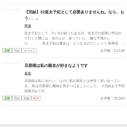
持つ一族に産まれた令嬢と自身に掛けられた封印に縛られる王太
子の遠回りな物語。 ※なろう様で投稿済みの作品です。 ※画像は
ジュリアの婚約披露の時のイメージです。
【完結】22皇太子妃として必要ありませんね。なら、も
う、、。
華蓮
皇太子妃として、3ヶ月が経ったある日、皇太子の部屋に呼ばれ
て行くと隣には、女の人が、座っていた。 嫌な予感がし
た、、、、 皇太子妃の運命は、どうなるのでしょう？ 指導係、教
育係編Part1
文字数：13,139
恋愛
完結
ｼｮｰﾄｼｮｰﾄ
旦那様は私の親友が好きなようです
葛葉
旦那様は私に冷たい。 なのに私の親友とは仲良く笑い合ってい
る。 私は旦那様に離縁を突きつけることにした。 ※完結まで予約
投稿済みです。
文字数：35,504
恋愛
完結
短編
R15