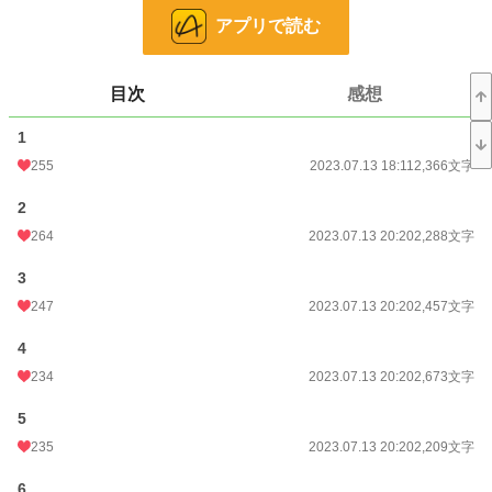
「はじめての口付けは、もっと、ロマンチックなところでしたいんだ」
アプリで読む
「……ロマンチック、ですか……？」
「そう。二人ともに、想い出に残るような」
目次
感想
それは、二人が婚約してから、六年が経とうとしていたときのことだった。
1
※この作品は、小説家になろう様にも掲載しています。
255
2023.07.13 18:11
2,366文字
2
小説
8,972 位 / 228,781 件
264
2023.07.13 20:20
2,288文字
恋愛
3,969 位 / 66,371 件
3
お気に入り
1,748
247
2023.07.13 20:20
2,457文字
24h.ポイント
134 pt
4
文字数
91,687
234
2023.07.13 20:20
2,673文字
更新日時
2023.09.28 21:11
5
初回公開日時
2023.07.13 18:11
235
2023.07.13 20:20
2,209文字
初回完結日時
2023.09.28 21:12
6