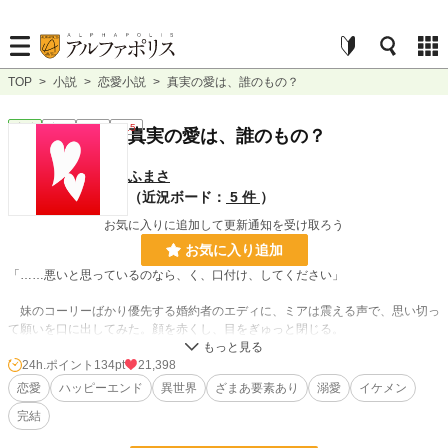
TOP
>
小説
>
恋愛小説
>
真実の愛は、誰のもの？
恋愛
完結
長編
R15
真実の愛は、誰のもの？
ふまさ
（近況ボード：
5 件
）
お気に入りに追加して更新通知を受け取ろう
お気に入り追加
「……悪いと思っているのなら、く、口付け、してください」
妹のコーリーばかり優先する婚約者のエディに、ミアは震える声で、思い切っ
て願いを口に出してみた。顔を赤くし、目をぎゅっと閉じる。
だが、温かいそれがそっと触れたのは、ミアの額だった。
24h.ポイント
134pt
21,398
恋愛
ハッピーエンド
異世界
ざまあ要素あり
溺愛
イケメン
ミアがまぶたを開け、自分の額に触れた。しゅんと肩を落とし「……また、
完結
額」と、ぼやいた。エディはそんなミアの頭を撫でながら、柔やかに笑った。