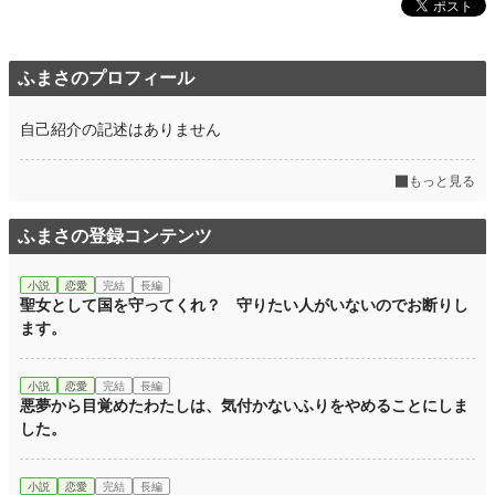
ふまさのプロフィール
自己紹介の記述はありません
もっと見る
ふまさの登録コンテンツ
小説
恋愛
完結
長編
聖女として国を守ってくれ？ 守りたい人がいないのでお断りし
ます。
小説
恋愛
完結
長編
悪夢から目覚めたわたしは、気付かないふりをやめることにしま
した。
小説
恋愛
完結
長編