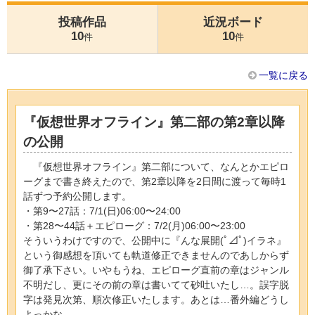
投稿作品
近況ボード
10
10
件
件
一覧に戻る
『仮想世界オフライン』第二部の第2章以降
の公開
『仮想世界オフライン』第二部について、なんとかエピロ
ーグまで書き終えたので、第2章以降を2日間に渡って毎時1
話ずつ予約公開します。
・第9〜27話：7/1(日)06:00〜24:00
・第28〜44話＋エピローグ：7/2(月)06:00〜23:00
そういうわけですので、公開中に『んな展開(ﾟ⊿ﾟ)イラネ』
という御感想を頂いても軌道修正できませんのであしからず
御了承下さい。いやもうね、エピローグ直前の章はジャンル
不明だし、更にその前の章は書いてて砂吐いたし…。誤字脱
字は発見次第、順次修正いたします。あとは…番外編どうし
よっかな。