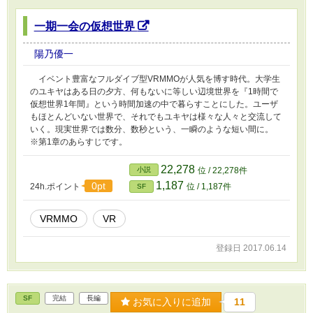
一期一会の仮想世界
陽乃優一
イベント豊富なフルダイブ型VRMMOが人気を博す時代。大学生
のユキヤはある日の夕方、何もないに等しい辺境世界を『1時間で
仮想世界1年間』という時間加速の中で暮らすことにした。ユーザ
もほとんどいない世界で、それでもユキヤは様々な人々と交流して
いく。現実世界では数分、数秒という、一瞬のような短い間に。
※第1章のあらすじです。
22,278
小説
位 / 22,278件
1,187
0pt
24h.ポイント
位 / 1,187件
SF
VRMMO
VR
登録日 2017.06.14
SF
完結
長編
お気に入りに追加
11