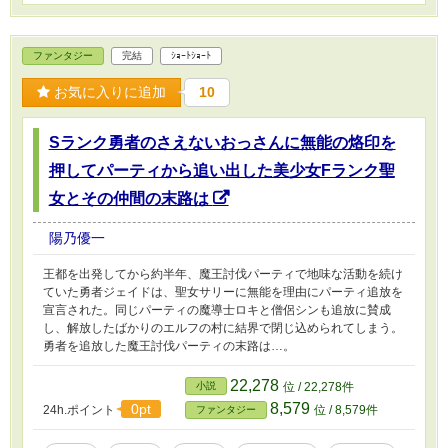
ファンタジー
完結
ｼｮｰﾄｼｮｰﾄ
お気に入りに追加
10
Sランク勇者のさえないおっさんに無能の烙印を
押してパーティから追い出した美少女Fランク聖
女とその仲間の末路は
陽乃優一
王都を出発してから約半年、魔王討伐パーティで地味な活動を続け
ていた勇者ジェイドは、聖女サリーに無能を理由にパーティ追放を
宣言された。同じパーティの魔導士ロキと僧侶シンも追放に賛成
し、解放したばかりのエルフの村に結界で閉じ込められてしまう。
勇者を追放した魔王討伐パーティの末路は…。
22,278
小説
位 / 22,278件
8,579
0pt
24h.ポイント
位 / 8,579件
ファンタジー