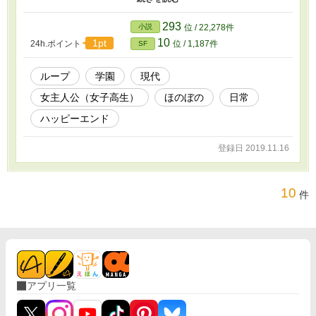
モードになっていた件』の連載版です。
293
小説
位 / 22,278件
10
1pt
24h.ポイント
位 / 1,187件
SF
ループ
学園
現代
女主人公（女子高生）
ほのぼの
日常
ハッピーエンド
登録日 2019.11.16
10
件
アプリ一覧