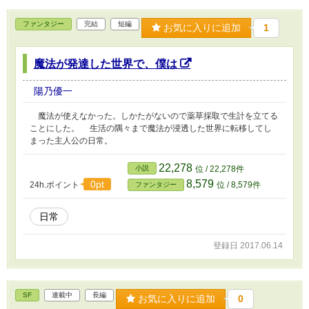
ファンタジー
完結
短編
お気に入りに追加
1
魔法が発達した世界で、僕は
陽乃優一
魔法が使えなかった。しかたがないので薬草採取で生計を立てる
ことにした。 生活の隅々まで魔法が浸透した世界に転移してし
まった主人公の日常。
22,278
小説
位 / 22,278件
8,579
0pt
24h.ポイント
位 / 8,579件
ファンタジー
日常
登録日 2017.06.14
SF
連載中
長編
お気に入りに追加
0