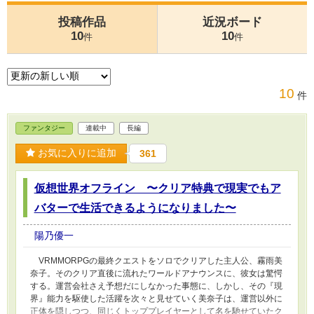
投稿作品
近況ボード
10
10
件
件
10
件
ファンタジー
連載中
長編
お気に入りに追加
361
仮想世界オフライン 〜クリア特典で現実でもア
バターで生活できるようになりました〜
陽乃優一
VRMMORPGの最終クエストをソロでクリアした主人公、霧雨美
奈子。そのクリア直後に流れたワールドアナウンスに、彼女は驚愕
する。運営会社さえ予想だにしなかった事態に、しかし、その『現
界』能力を駆使した活躍を次々と見せていく美奈子は、運営以外に
正体を隠しつつ、同じくトッププレイヤーとして名を馳せていたク