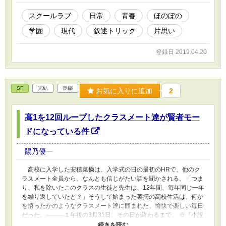
スクールラブ
日常
青春
ほのぼの
学園
現代
叙述トリック
片思い
登録日 2019.04.20
SF
完結
長編
お気に入りに追加
2
高1を12回ループしたクラスメート達が賢者モー
ドになっている件
陽乃優一
高校に入学した安積菜摘は、入学式の日の最初のHRで、他のク
ラスメート全員から、なんとも信じがたい話を聞かされる。「つま
り、私を除いたこのクラスの生徒と先生は、12年間、毎年同じ一年
を繰り返していたと？」そうして始まった菜摘の高校生活は、何か
を悟ったかのようなクラスメート達に囲まれた、愉快で楽しい毎日
だった。―――１年後の3月31日、その日が終わるまで。 ※『小説
家になろう』短編『12年間ループを繰り返したクラスメートが賢者