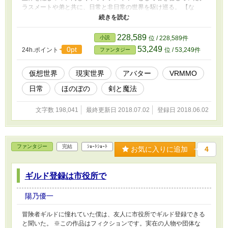
ラスメートや弟と共に、日常と非日常の世界を駆け巡る。 【な
お、最終クエストをクリアしたアバターは、ボーナス特典として現
実世界に転移できるようになりました】 ―――その言葉は、誰か
らのものだったのか。 ※『小説家になろう』にも掲載していま
228,589
小説
位 / 228,589件
す。 https://ncode.syosetu.com/n9154eu/
53,249
0pt
24h.ポイント
位 / 53,249件
ファンタジー
仮想世界
現実世界
アバター
VRMMO
日常
ほのぼの
剣と魔法
文字数 198,041
最終更新日 2018.07.02
登録日 2018.06.02
ファンタジー
完結
ｼｮｰﾄｼｮｰﾄ
お気に入りに追加
4
ギルド登録は市役所で
陽乃優一
冒険者ギルドに憧れていた僕は、友人に市役所でギルド登録できる
と聞いた。 ※この作品はフィクションです。実在の人物や団体な