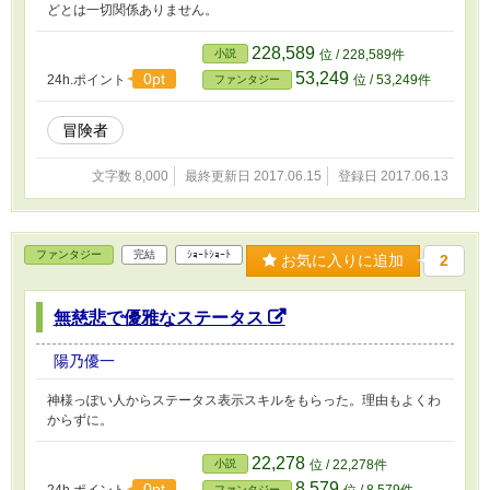
どとは一切関係ありません。
228,589
小説
位 / 228,589件
53,249
0pt
24h.ポイント
位 / 53,249件
ファンタジー
冒険者
文字数 8,000
最終更新日 2017.06.15
登録日 2017.06.13
ファンタジー
完結
ｼｮｰﾄｼｮｰﾄ
お気に入りに追加
2
無慈悲で優雅なステータス
陽乃優一
神様っぽい人からステータス表示スキルをもらった。理由もよくわ
からずに。
22,278
小説
位 / 22,278件
8,579
0pt
ファンタジー