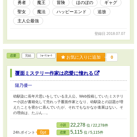
勇者
魔王
冒険
ほのぼの
ギャグ
聖女
魔法
ハッピーエンド
追放
主人公最強
登録日 2018.07.07
恋愛
完結
ｼｮｰﾄｼｮｰﾄ
お気に入りに追加
0
覆面ミステリー作家は恋愛に憧れる
陽乃優一
幼馴染に長年片思いをしている主人公。Web投稿していたミステリ
ー小説が書籍化して売れっ子覆面作家となり、幼馴染との話題が増
えたことを密かに喜んでいたが、それでもなかなか進展はない。そ
の理由は、たぶん…。
22,278
小説
位 / 22,278件
5,115
0pt
24h.ポイント
位 / 5,115件
恋愛