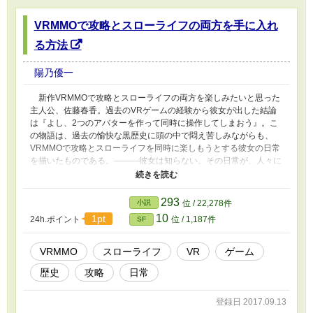
VRMMOで攻略とスローライフの両方を手に入れ
る方法
陽乃優一
新作VRMMOで攻略とスローライフの両方を楽しみたいと思った
主人公、佐藤春香。過去のVRゲームの経験から彼女が出した結論
は『よし、2つのアバターを作って同時に操作してしまおう』。こ
の物語は、過去の愉快な黒歴史に頭の中で悶え苦しみながらも、
VRMMOで攻略とスローライフを同時に楽しもうとする彼女の日常
を描いたものである。―――彼女は知らない。その日常が、人々に
どれだけの歓喜と困惑、称賛と恐怖をもたらしていくことになるの
かを。
293
小説
位 / 22,278件
10
1pt
24h.ポイント
位 / 1,187件
SF
VRMMO
スローライフ
VR
ゲーム
歴史
攻略
日常
登録日 2017.09.13