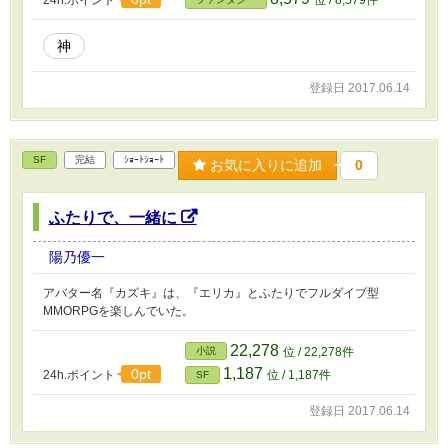
24h.ポイント
位 / 8,579件
神
登録日 2017.06.14
SF
完結
ｼｮｰﾄｼｮｰﾄ
お気に入りに追加
0
ふたりで、一緒に
陽乃優一
アバター名『カズキ』は、『エリカ』とふたりでフルダイブ型
MMORPGを楽しんでいた。
22,278
小説
位 / 22,278件
1,187
0pt
24h.ポイント
位 / 1,187件
SF
登録日 2017.06.14