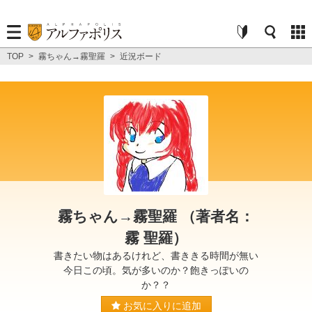
TOP
>
霧ちゃん→霧聖羅
>
近況ボード
霧ちゃん→霧聖羅 （著者名：
霧 聖羅）
書きたい物はあるけれど、書ききる時間が無い
今日この頃。気が多いのか？飽きっぽいの
か？？
お気に入りに追加