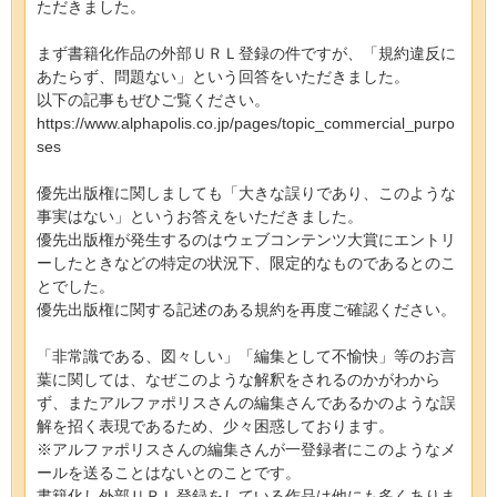
ただきました。
まず書籍化作品の外部ＵＲＬ登録の件ですが、「規約違反に
あたらず、問題ない」という回答をいただきました。
以下の記事もぜひご覧ください。
https://www.alphapolis.co.jp/pages/topic_commercial_purpo
ses
優先出版権に関しましても「大きな誤りであり、このような
事実はない」というお答えをいただきました。
優先出版権が発生するのはウェブコンテンツ大賞にエントリ
ーしたときなどの特定の状況下、限定的なものであるとのこ
とでした。
優先出版権に関する記述のある規約を再度ご確認ください。
「非常識である、図々しい」「編集として不愉快」等のお言
葉に関しては、なぜこのような解釈をされるのかがわから
ず、またアルファポリスさんの編集さんであるかのような誤
解を招く表現であるため、少々困惑しております。
※アルファポリスさんの編集さんが一登録者にこのようなメ
ールを送ることはないとのことです。
書籍化し外部ＵＲＬ登録をしている作品は他にも多くありま