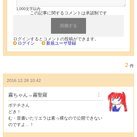
1,000文字以内
この記事に関するコメントは承認制です
ログインするとコメントの投稿ができます。
ログイン
新規ユーザ登録
2
件
2016.12.28 10:42
霧ちゃん→霧聖羅
︙
ポテチさん
どき！
む・昔書いたリエラは素っ裸なので公開できない
のですよ…！