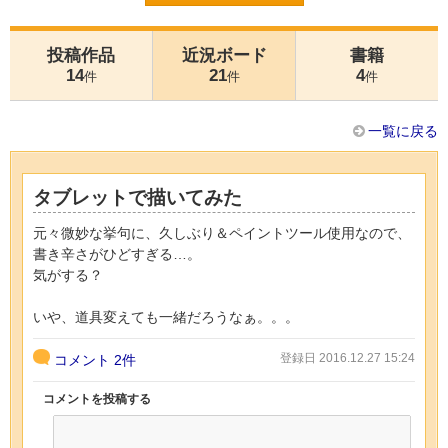
投稿作品
近況ボード
書籍
14
21
4
件
件
件
一覧に戻る
タブレットで描いてみた
元々微妙な挙句に、久しぶり＆ペイントツール使用なので、
書き辛さがひどすぎる…。
気がする？
いや、道具変えても一緒だろうなぁ。。。
登録日 2016.12.27 15:24
コメント
2件
コメントを投稿する