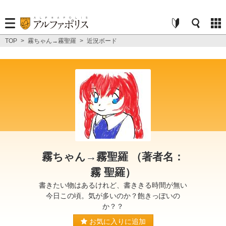
TOP
>
霧ちゃん→霧聖羅
>
近況ボード
霧ちゃん→霧聖羅 （著者名：
霧 聖羅）
書きたい物はあるけれど、書ききる時間が無い
今日この頃。気が多いのか？飽きっぽいの
か？？
お気に入りに追加