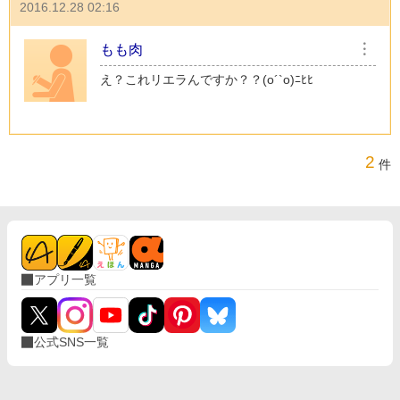
2016.12.28 02:16
もも肉
︙
え？これリエラんですか？？(o´`o)ﾆﾋﾋ
2
件
アプリ一覧
公式SNS一覧