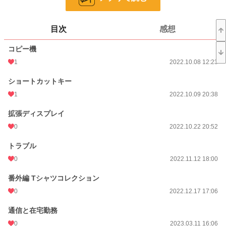
話数
53
更新日時
2026.04.25 17:36
目次
感想
初回公開日時
2022.10.08 12:23
コピー機
週間ポイント
0 pt (8,555 位)
1
2022.10.08 12:23
月間ポイント
0 pt (8,555 位)
ショートカットキー
年間ポイント
7,542 pt (225 位)
1
2022.10.09 20:38
累計ポイント
12,507 pt (1,796 位)
拡張ディスプレイ
0
2022.10.22 20:52
トラブル
0
2022.11.12 18:00
番外編 Tシャツコレクション
0
2022.12.17 17:06
通信と在宅勤務
0
2023.03.11 16:06