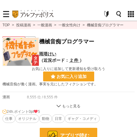
TOP
>
投稿漫画
>
一般漫画
>
一般女性向け
>
機械音痴プログラマー
一般女性向け
完結
機械音痴プログラマー
雨塔けい
（近況ボード：
2 件
）
お気に入りに追加して更新通知を受け取ろう
お気に入り追加
機械音痴が働く漫画。事実を元にしたフィクションです。
漫画
8,555 位 / 8,555 件
一般女性向け
2,538 位 / 2,538 件
24h.ポイント
0pt
5
お気に入り
仕事
オリジナル
6
動物
日常
ギャグ・コメディ
24h.ポイント
0 pt
アプリで読む