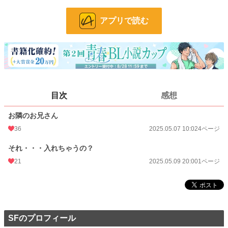
24h.ポイント
56 pt
アプリで読む
ページ数
5
更新日時
2025.05.09 20:00
初回公開日時
2025.05.07 10:02
週間ポイント
0 pt (1,406 位)
目次
感想
月間ポイント
0 pt (1,406 位)
お隣のお兄さん
年間ポイント
588 pt (775 位)
36
2025.05.07 10:02
4ページ
累計ポイント
3,258 pt (1,225 位)
それ・・・入れちゃうの？
21
2025.05.09 20:00
1ページ
SFのプロフィール