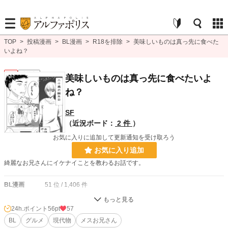
TOP
>
投稿漫画
>
BL漫画
>
R18を排除
>
美味しいものは真っ先に食べた
いよね？
BL
連載中
美味しいものは真っ先に食べたいよ
ね？
SF
（近況ボード：
2 件
）
お気に入りに追加して更新通知を受け取ろう
お気に入り追加
綺麗なお兄さんにイケナイことを教わるお話です。
BL漫画
51 位 / 1,406 件
BL
31 位 / 1,080 件
24h.ポイント
56pt
57
お気に入り
BL
グルメ
3
現代物
メスお兄さん