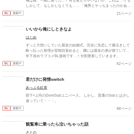
俺は裸、一緒に寝てた...？ 何も覚えちゃいないが、これは…っ も
しかして、もしかしなくても…… 「俺男とヤっちまったのかああ
ぁ？！」 謎を秘めたおじさん×26歳ごく普通の会社員、凛空飛(り
21ページ
BL
連載中
くと)との コメディ有りエロ有りどたばたラブコメです。 ■登場人
物一覧■ 鬼嶌 譲(きしま ゆずる) 多嘉橋 凛空飛(たかはし りくと)
鈴基 晟織(すずき あきおり)
いいから俺にしときなよ
はじめ
ずっと片想いしていた親友の結婚式。完全に失恋して爆泣きして
酔っ払った祭理が翌朝目覚めると、隣には親友の弟が寝ていて…
年下攻めラブコメBL漫画です…！分割更新していきます。
62ページ
BL
連載中
君だけに発情switch
あっぷる紅茶
部下×上司のDom/Subユニバース。 しかし、普通のSubとは少し
違っていて・・・。
88ページ
BL
連載中
観覧車に乗ったら泣いちゃった話
さとの