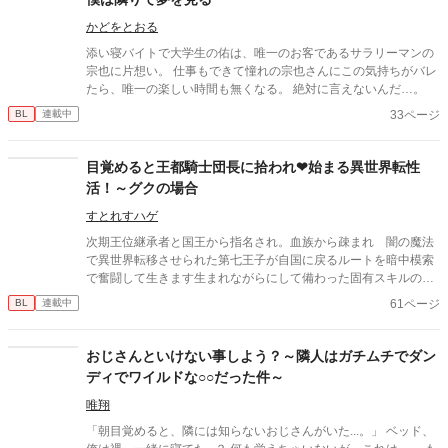
かどをとおる
添い寝バイトで大学生の佑は、唯一のお客であるサラリーマンの
宗也に片想い。 仕事もできて憧れの宗也さんにこの気持ちがバレ
たら、唯一の楽しい時間も無くなる。 絶対に言えないんだ…。
33ページ
BL
連載中
目覚めると王都騎士団長に拾われ❤始まる異世界転性
活！～グクの場合
すとれすハゲ
次期王位継承者と国王から指名され。血族から疎まれ 闇の魔法
で異世界転移させられた第七王子が自国に戻るルートを暗中模索
で奮闘して生きます生まれながらにして備わった固有スキルの浄
化は何かのお役に立ちますか
61ページ
BL
連載中
おじさんといけない事しよう？～隣人はガチムチでダン
ディでワイルドな○○だった件～
唯翔
「朝目覚めると、隣には知らないおじさんがいた...。」 ベッド、