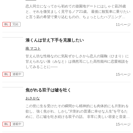
恋人同士になってから初めての遊園地デートにはしゃぐ凪26歳
と、それを微笑ましく見守るノア21歳。 最後に観覧車に乗りたい
と言う凪の希望で乗り込むものの、ちょっとしたハプニング
が…。
11ページ
BL
完結
湊くんは甘え下手を克服したい
南 マコト
甘えん坊な性格なのに気恥ずかしさから恋人の陽鞠（ひまり）に
甘えられない湊（みなと）は偶然耳にした高性能AIに恋愛相談を
してみることに——
15ページ
BL
連載中
焦がれる双子は嘘を吐く
おさかな
この世に生を受けたその瞬間から精神的にも肉体的にも片割れを
欲し、強く焦がれ、しかし"片割れの普通に幸せな人生"を守るた
めに、己に嘘を吐き続ける双子の話。 非常に美しい容姿と音楽の
才に恵まれ、良くも悪くも目立つ演奏家の双子が、他者の視線と
15ページ
BL
連載中
社会倫理に翻弄されながら生きる。