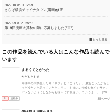
2022-10-05 11:12:09
さらば横浜チャイナタウン(漫画)修正
2022-09-09 21:55:52
第19回漫画大賞秋の陣に応募しました(°▽°)
もっと見る
この作品を読んでいる人はこんな作品も読んで
います
まるくてとがった
かどをとおる
同棲中の大学生ふたり「サク」と「こうた」。 最近こうたがちょ
っと冷たいと思っていたところに、お揃いの指輪を無くすサク。
バレないようにしながらも徐々にすれ違い、ついには…。 （201
9年10月のJ庭で発行した同人誌
35ページ
BL
連載中
僕は隣りで夢を見る