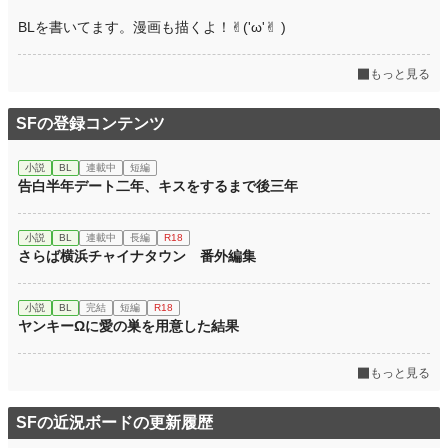
BLを書いてます。漫画も描くよ！✌︎('ω'✌︎ )
もっと見る
SFの登録コンテンツ
小説
BL
連載中
短編
告白半年デート二年、キスをするまで後三年
小説
BL
連載中
長編
R18
さらば横浜チャイナタウン 番外編集
小説
BL
完結
短編
R18
ヤンキーΩに愛の巣を用意した結果
もっと見る
SFの近況ボードの更新履歴