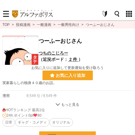
TOP
>
投稿漫画
>
一般漫画
>
一般男性向け
>
つーふーおじさん
一般男性向け
連載中
つーふーおじさん
つちのこじろー
（近況ボード：
2 件
）
お気に入りに追加して更新通知を受け取ろう
お気に入り追加
実家暮らしの独身４０歳のお話。
漫画
8,549 位 / 8,549 件
一般男性向け
2,372 位 / 2,372 件
HOTランキング 最高1位
24h.ポイント
0pt
80
お気に入り
1
日常
ギャグ・コメディ
オリジナル
24h.ポイント
0 pt